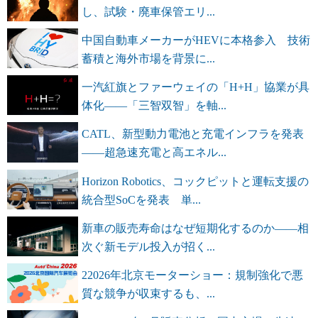
し、試験・廃車保管エリ...
中国自動車メーカーがHEVに本格参入 技術
蓄積と海外市場を背景に...
一汽紅旗とファーウェイの「H+H」協業が具
体化――「三智双智」を軸...
CATL、新型動力電池と充電インフラを発表
――超急速充電と高エネル...
Horizon Robotics、コックピットと運転支援の
統合型SoCを発表 単...
新車の販売寿命はなぜ短期化するのか――相
次ぐ新モデル投入が招く...
22026年北京モーターショー：規制強化で悪
質な競争が収束するも、...