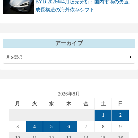
BYD 2026年4月販売分析：国内市場の失速、
成長構造の海外依存シフト
アーカイブ
月を選択
2026年8月
月
火
水
木
金
土
日
1
2
3
4
5
6
7
8
9
10
11
12
13
14
15
16