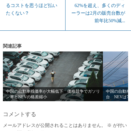
るコストを思うほど払い
62%を超え、多くのディ
たくない？
ーラーは2月の販売台数が
前年比50%減...
関連記事
中国の自動車残価率が大幅低下 価格競争でガソリ
中国の自動車輸
ン車とNEVの格差縮小
台 NEVは7
コメントする
メールアドレスが公開されることはありません。
※
が付い