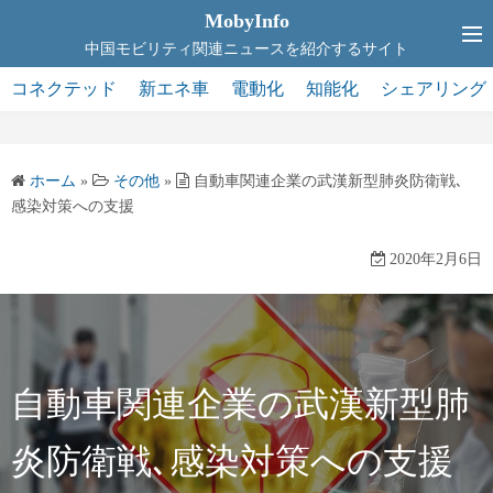
コ
MobyInfo
ン
中国モビリティ関連ニュースを紹介するサイト
テ
コネクテッド
新エネ車
電動化
知能化
シェアリング
ン
ツ
へ
ホーム
»
その他
»
自動車関連企業の武漢新型肺炎防衛戦､
ス
感染対策への支援
キ
ッ
2020年2月6日
プ
自動車関連企業の武漢新型肺
炎防衛戦､感染対策への支援