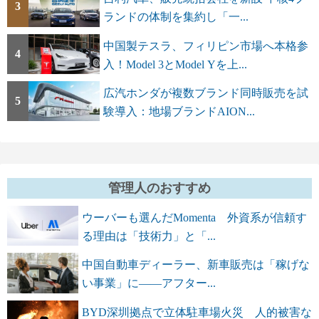
3
ランドの体制を集約し「一...
中国製テスラ、フィリピン市場へ本格参
4
入！Model 3とModel Yを上...
広汽ホンダが複数ブランド同時販売を試
5
験導入：地場ブランドAION...
管理人のおすすめ
ウーバーも選んだMomenta 外資系が信頼す
る理由は「技術力」と「...
中国自動車ディーラー、新車販売は「稼げな
い事業」に――アフター...
BYD深圳拠点で立体駐車場火災 人的被害な