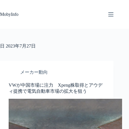
コ
ン
MobyInfo
テ
ン
ツ
へ
ス
キ
日
2023年7月27日
ッ
プ
メーカー動向
VWが中国市場に注力 Xpeng株取得とアウデ
ィ提携で電気自動車市場の拡大を狙う