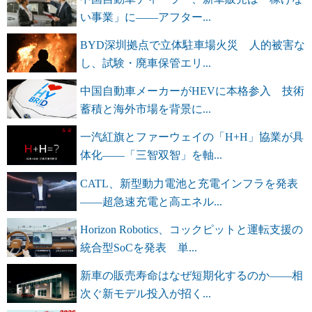
い事業」に――アフター...
BYD深圳拠点で立体駐車場火災 人的被害な
し、試験・廃車保管エリ...
中国自動車メーカーがHEVに本格参入 技術
蓄積と海外市場を背景に...
一汽紅旗とファーウェイの「H+H」協業が具
体化――「三智双智」を軸...
CATL、新型動力電池と充電インフラを発表
――超急速充電と高エネル...
Horizon Robotics、コックピットと運転支援の
統合型SoCを発表 単...
新車の販売寿命はなぜ短期化するのか――相
次ぐ新モデル投入が招く...