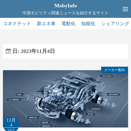
コ
MobyInfo
ン
中国モビリティ関連ニュースを紹介するサイト
テ
コネクテッド
新エネ車
電動化
知能化
シェアリング
ン
ツ
へ
ス
日:
2023年11月4日
キ
ッ
メーカー動向
プ
11月
4
2023