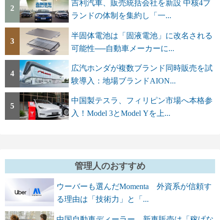
吉利汽車、販売統括会社を新設 中核4ブ
2
ランドの体制を集約し「一...
半固体電池は「固液電池」に改名される
3
可能性──自動車メーカーに...
広汽ホンダが複数ブランド同時販売を試
4
験導入：地場ブランドAION...
中国製テスラ、フィリピン市場へ本格参
5
入！Model 3とModel Yを上...
管理人のおすすめ
ウーバーも選んだMomenta 外資系が信頼す
る理由は「技術力」と「...
中国自動車ディーラー、新車販売は「稼げな