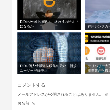
DiDiの米国上場廃止、終わりの始まり
になるか
神州レンタカ
DiDi､個人情報違法収集の疑い、新規
デリバリー大
ユーザー登録停止
車事業から撤
コメントする
メールアドレスが公開されることはありません。
※
お名前
※