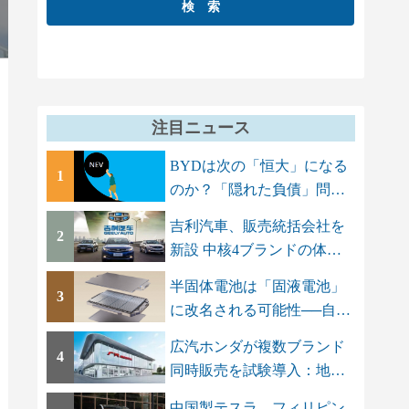
注目ニュース
BYDは次の「恒大」になる
1
のか？「隠れた負債」問題
でGMT Research...
吉利汽車、販売統括会社を
2
新設 中核4ブランドの体制
を集約し「一...
半固体電池は「固液電池」
3
に改名される可能性──自動
車メーカーに...
広汽ホンダが複数ブランド
4
同時販売を試験導入：地場
ブランドAION...
中国製テスラ、フィリピン