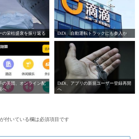
ーの栄枯盛衰を振り返る
DiDi、自動運転トラックにも参入か
手の美団、オンライン配
DiDi、アプリの新規ユーザー登録再開
退へ
へ
が付いている欄は必須項目です