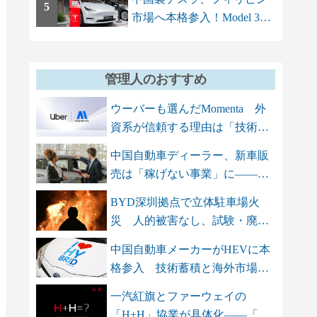
5
市場へ本格参入！Model 3と
Model Yを上...
管理人のおすすめ
ウーバーも選んだMomenta 外
資系が信頼する理由は「技術
力」と「...
中国自動車ディーラー、新車販
売は「稼げない事業」に――ア
フター...
BYD深圳拠点で立体駐車場火
災 人的被害なし、試験・廃車
保管エリ...
中国自動車メーカーがHEVに本
格参入 技術蓄積と海外市場を
背景に...
一汽紅旗とファーウェイの
「H+H」協業が具体化――「三