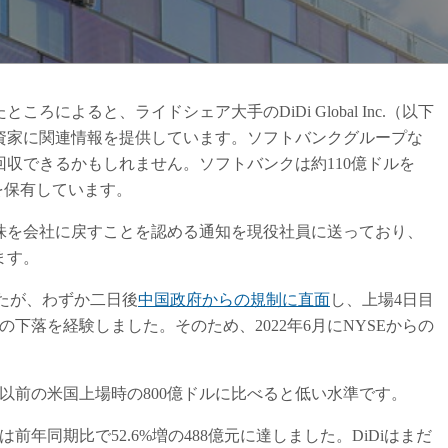
よると、ライドシェア大手のDiDi Global Inc.（以下
投資家に関連情報を提供しています。ソフトバンクグループな
収できるかもしれません。ソフトバンクは約110億ドルを
式を保有しています。
株を会社に戻すことを認める通知を現役社員に送っており、
ます。
ましたが、わずか二日後
中国政府からの規制に直面
し、上場4日目
下落を経験しました。そのため、2022年6月にNYSEからの
は以前の米国上場時の800億ドルに比べると低い水準です。
は前年同期比で52.6%増の488億元に達しました。DiDiはまだ