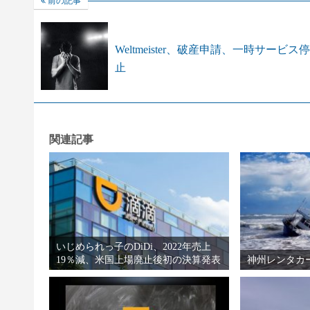
前の記事
Weltmeister、破産申請、一時サービス
止
関連記事
いじめられっ子のDiDi、2022年売上
19％減、米国上場廃止後初の決算発表
神州レンタカ