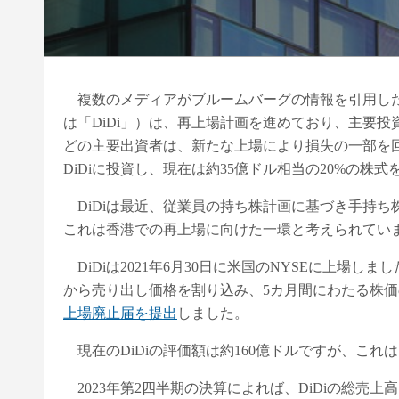
複数のメディアがブルームバーグの情報を引用したところに
は「DiDi」）は、再上場計画を進めており、主要
どの主要出資者は、新たな上場により損失の一部を回
DiDiに投資し、現在は約35億ドル相当の20%の株
DiDiは最近、従業員の持ち株計画に基づき手持ち
これは香港での再上場に向けた一環と考えられてい
DiDiは2021年6月30日に米国のNYSEに上場し
から売り出し価格を割り込み、5カ月間にわたる株価の
上場廃止届を提出
しました。
現在のDiDiの評価額は約160億ドルですが、これ
2023年第2四半期の決算によれば、DiDiの総売上高