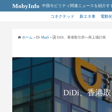
コ
MobyInfo
中国モビリティ関連ニュースを紹介す
ン
テ
コネクテッド
新エネ車
電動
ン
ツ
へ
ホーム
»
MaaS
»
DiDi、香港取引所へ再上場計画
ス
キ
ッ
プ
DiDi、香