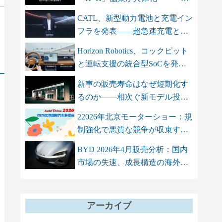
智双智」を軸...
CATL、新型動力電池と充電イン
フラを発表――超急速充電と高
エネル...
Horizon Robotics、コックピット
と運転支援の統合型SoCを発
表 単...
新車の販売寿命はなぜ短期化す
るのか――相次ぐ新モデル投入
が招く...
22026年北京モーターショー：規
制強化で悪質な競争が収束する
も、...
BYD 2026年4月販売分析：国内
市場の失速、成長構造の海外依
存シフト
アーカイブ