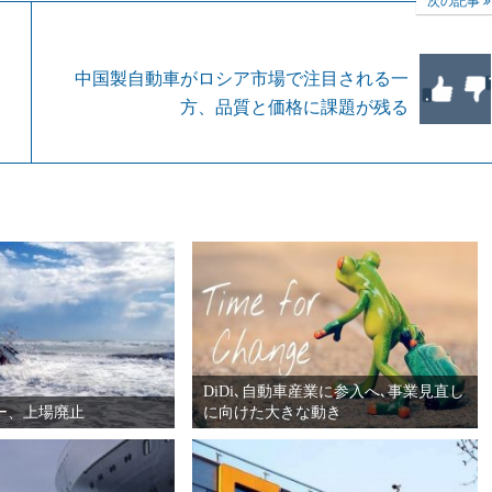
次の記事
停
中国製自動車がロシア市場で注目される一
方、品質と価格に課題が残る
DiDi､自動車産業に参入へ､事業見直し
ー、上場廃止
に向けた大きな動き