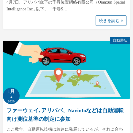
4月7日、アリババ傘下の千尋位置網絡有限公司（Qianxun Spatial
Intelligence Inc.､以下、「千尋S…
続きを読む
自動運転
1月
2
2020
ファーウェイ､アリババ、Navinfoなどは自動運転
向け測位基準の制定に参加
ここ数年、自動運転技術は急速に発展しているが、それに合わ