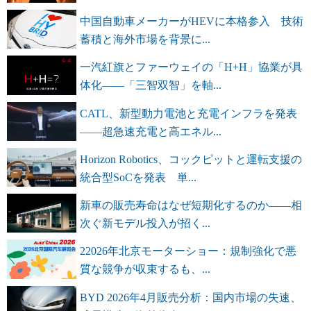
中国自動車メーカーがHEVに本格参入 技術
蓄積と海外市場を背景に...
一汽紅旗とファーウェイの「H+H」協業が具
体化――「三智双智」を軸...
CATL、新型動力電池と充電インフラを発表
――超急速充電と高エネル...
Horizon Robotics、コックピットと運転支援の
統合型SoCを発表 単...
新車の販売寿命はなぜ短期化するのか――相
次ぐ新モデル投入が招く...
22026年北京モーターショー：規制強化で悪
質な競争が収束するも、...
BYD 2026年4月販売分析：国内市場の失速、