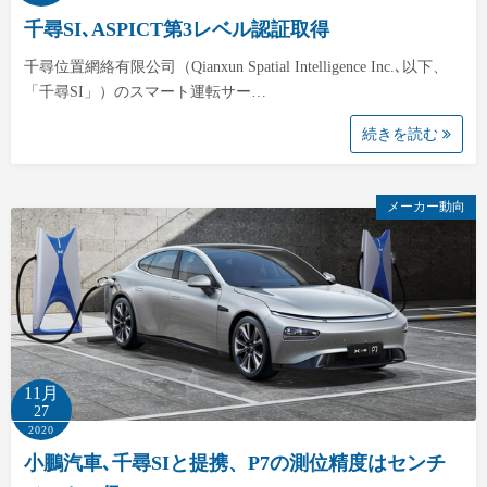
千尋SI､ASPICT第3レベル認証取得
千尋位置網絡有限公司（Qianxun Spatial Intelligence Inc.､以下、
「千尋SI」）のスマート運転サー…
続きを読む
メーカー動向
11月
27
2020
小鵬汽車､千尋SIと提携、P7の測位精度はセンチ