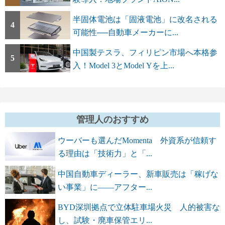
半固体電池は「固液電池」に改名される
4
可能性──自動車メーカーに...
中国製テスラ、フィリピン市場へ本格参
5
入！Model 3とModel Yを上...
管理人のおすすめ
ウーバーも選んだMomenta 外資系が信頼す
る理由は「技術力」と「...
中国自動車ディーラー、新車販売は「稼げな
い事業」に――アフター...
BYD深圳拠点で立体駐車場火災 人的被害な
し、試験・廃車保管エリ...