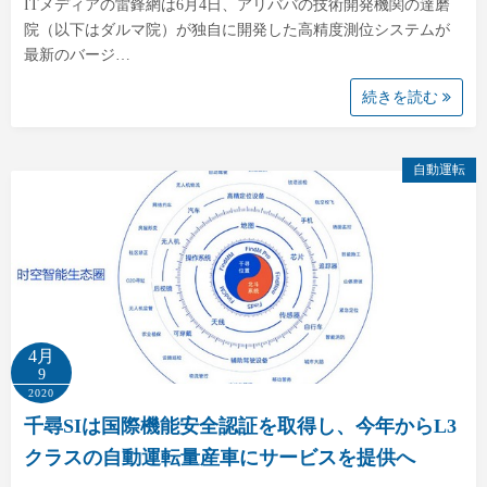
ITメディアの雷鋒網は6月4日、アリババの技術開発機関の達磨
院（以下はダルマ院）が独自に開発した高精度測位システムが
最新のバージ…
続きを読む
自動運転
4月
9
2020
千尋SIは国際機能安全認証を取得し、今年からL3
クラスの自動運転量産車にサービスを提供へ