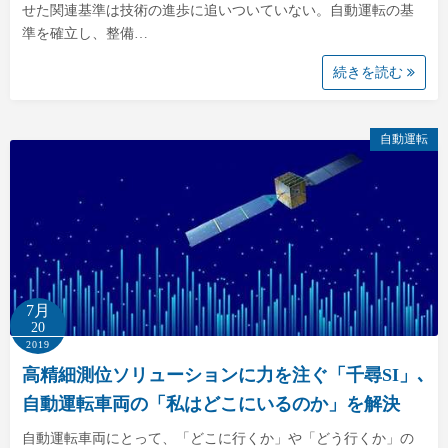
せた関連基準は技術の進歩に追いついていない。自動運転の基
準を確立し、整備…
続きを読む
自動運転
7月
20
2019
高精細測位ソリューションに力を注ぐ「千尋SI」､
自動運転車両の「私はどこにいるのか」を解決
自動運転車両にとって、「どこに行くか」や「どう行くか」の