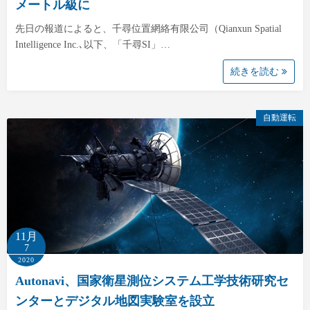
メートル級に
先日の報道によると、千尋位置網絡有限公司（Qianxun Spatial
Intelligence Inc.､以下、「千尋SI」…
続きを読む
自動運転
11月
7
2020
Autonavi、国家衛星測位システム工学技術研究セ
ンターとデジタル地図実験室を設立