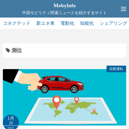
コ
MobyInfo
ン
中国モビリティ関連ニュースを紹介するサイト
テ
コネクテッド
新エネ車
電動化
知能化
シェアリング
ン
ツ
へ
ス
測位
キ
ッ
自動運転
プ
1月
26
2021