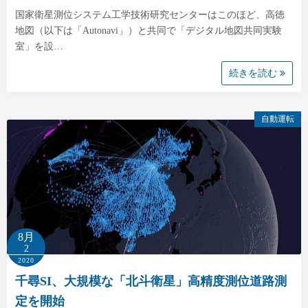
国家衛星測位システム工学技術研究センターはこのほど、高徳
地図（以下は「Autonavi」）と共同で「デジタル地図共同実験
室」を設…
続きを読む
自動運転
8月
2
2020
千尋SI、大規模な「北斗衛星」高精度測位道路測
定を開始