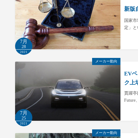
新版
国家市
定」と
7月
28
2021
メーカー動向
EV
ク上
賈躍亭
Futu
7月
25
2021
メーカー動向