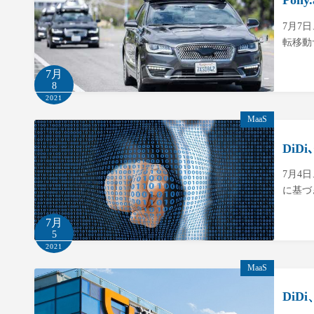
Pon
7月7
転移動
7月
8
2021
MaaS
Di
7月4
に基づ
7月
5
2021
MaaS
DiD