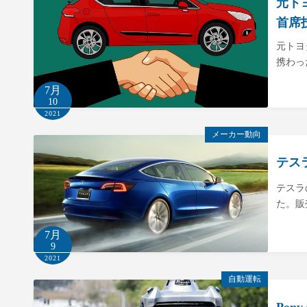
元ト
首席
元トヨ
携わっ
7月
10
2021
メーカー動向
テス
テスラ
た。販
7月
9
2021
自動運転