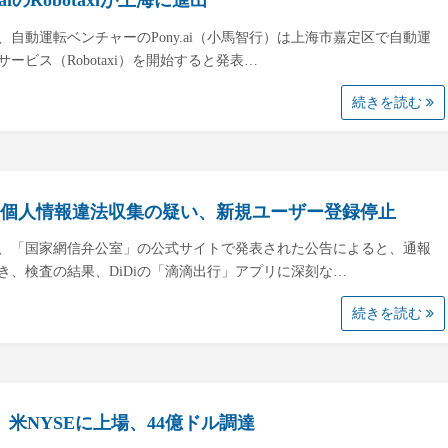
y.aiのRobotaxiが上海に進出
日、自動運転ベンチャーのPony.ai（小馬智行）は上海市嘉定区で自動運
サービス（Robotaxi）を開始すると発表…
続きを読む
Di､個人情報違法収集の疑い、新規ユーザー登録停止
日、「国家網信弁公室」の公式サイトで発表された公告によると、通報
き、検査の結果、DiDiの「滴滴出行」アプリに深刻な…
続きを読む
i、米NYSEに上場、44億ドル調達