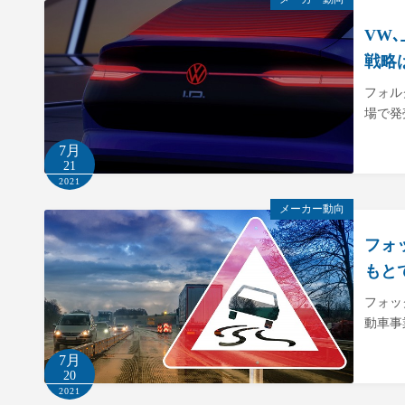
VW
戦略
フォル
場で発
7月
21
2021
メーカー動向
フォ
もと
フォッ
動車事
7月
20
2021