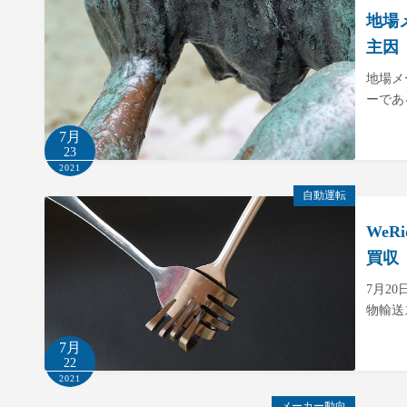
地場
主因
地場メ
ーであ
7月
23
2021
自動運転
We
買収
7月2
物輸送
7月
22
2021
メーカー動向