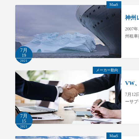
MaaS
神州
200
州租車
7月
19
2021
メーカー動向
VW
7月1
ーサプラ
7月
15
2021
MaaS