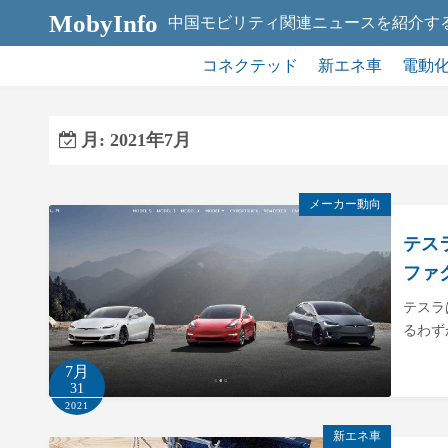
コ
MobyInfo
中国モビリティ関連ニュースを紹介す
ン
テ
コネクテッド
新エネ車
電動
ン
ツ
月:
2021年7月
へ
ス
キ
メーカー動向
ッ
テス
プ
ファ
テスラ
るわず
7月
31
2021
新エネ車