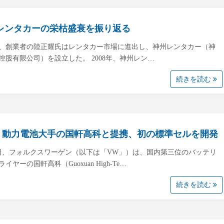
レンタカーの栄枯盛衰を振り返る
7年、創業者の陸正耀氏はレンタカー市場に進出し、神州レンタカー（神
控股有限公司）を設立した。 2008年、神州レン…
続きを読む
、動力電池大手の国軒高科と提携、初の標準セルを開発
2日、フォルクスワーゲン（以下は「VW」）は、国内第三位のバッテリ
イヤーの国軒高科（Guoxuan High-Te…
続きを読む