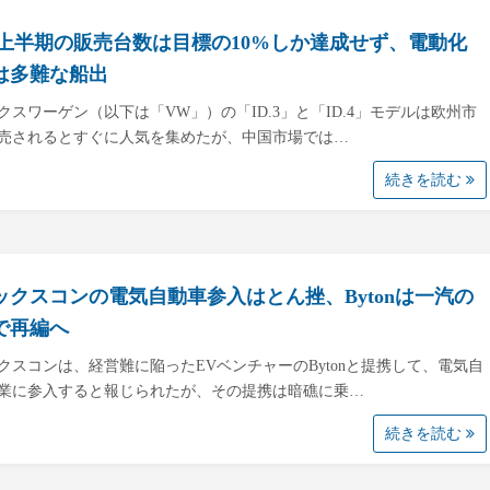
､上半期の販売台数は目標の10%しか達成せず、電動化
は多難な船出
クスワーゲン（以下は「VW」）の「ID.3」と「ID.4」モデルは欧州市
売されるとすぐに人気を集めたが、中国市場では…
続きを読む
ックスコンの電気自動車参入はとん挫、Bytonは一汽の
で再編へ
クスコンは、経営難に陥ったEVベンチャーのBytonと提携して、電気自
業に参入すると報じられたが、その提携は暗礁に乗…
続きを読む