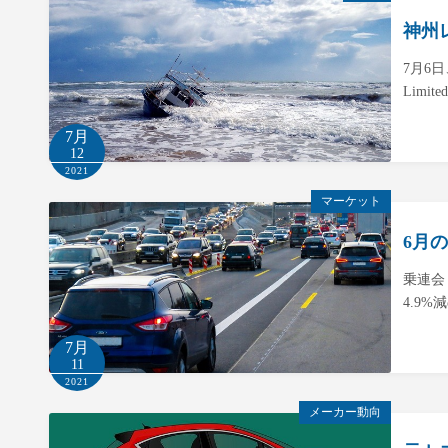
神州
7月6日
Limite
7月
12
2021
マーケット
6月
乗連会
4.9%
7月
11
2021
メーカー動向