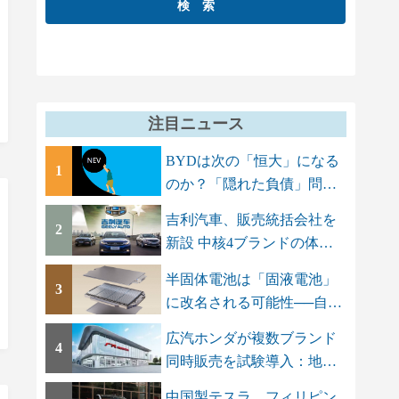
注目ニュース
BYDは次の「恒大」になる
1
のか？「隠れた負債」問題
でGMT Research...
吉利汽車、販売統括会社を
2
新設 中核4ブランドの体制
を集約し「一...
半固体電池は「固液電池」
3
に改名される可能性──自動
車メーカーに...
広汽ホンダが複数ブランド
4
同時販売を試験導入：地場
ブランドAION...
中国製テスラ、フィリピン