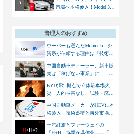
5
市場へ本格参入！Model 3と
Model Yを上...
管理人のおすすめ
ウーバーも選んだMomenta 外
資系が信頼する理由は「技術
力」と「...
中国自動車ディーラー、新車販
売は「稼げない事業」に――ア
フター...
BYD深圳拠点で立体駐車場火
災 人的被害なし、試験・廃車
保管エリ...
中国自動車メーカーがHEVに本
格参入 技術蓄積と海外市場を
背景に...
一汽紅旗とファーウェイの
「H+H」協業が具体化――「三