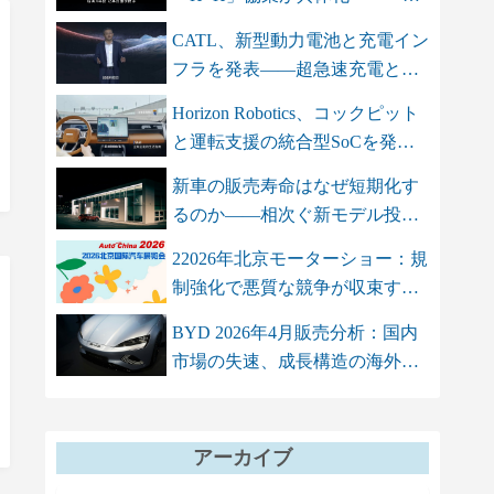
智双智」を軸...
CATL、新型動力電池と充電イン
フラを発表――超急速充電と高
エネル...
Horizon Robotics、コックピット
と運転支援の統合型SoCを発
表 単...
新車の販売寿命はなぜ短期化す
るのか――相次ぐ新モデル投入
が招く...
22026年北京モーターショー：規
制強化で悪質な競争が収束する
も、...
BYD 2026年4月販売分析：国内
市場の失速、成長構造の海外依
存シフト
アーカイブ