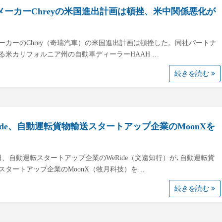
メーカーChreyの米国進出計画は頓挫、米中関係悪化が
ーカーのChrey（奇瑞汽車）の米国進出計画は頓挫した。同社パートナ
る米カリフォルニア州の自動車ディーラーHAAH …
続きを読む
Ride、自動運転貨物輸送スタートアップ企業のMoonXを
0日、自動運転スタートアップ企業のWeRide（文遠知行）が､自動運転貨
スタートアップ企業のMoonX（牧月科技）を…
続きを読む