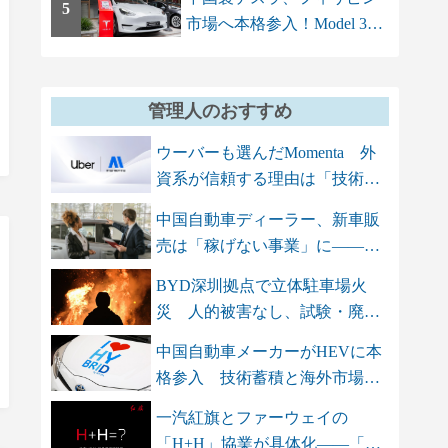
5
市場へ本格参入！Model 3と
Model Yを上...
管理人のおすすめ
ウーバーも選んだMomenta 外
資系が信頼する理由は「技術
力」と「...
中国自動車ディーラー、新車販
売は「稼げない事業」に――ア
フター...
BYD深圳拠点で立体駐車場火
災 人的被害なし、試験・廃車
保管エリ...
中国自動車メーカーがHEVに本
格参入 技術蓄積と海外市場を
背景に...
一汽紅旗とファーウェイの
「H+H」協業が具体化――「三