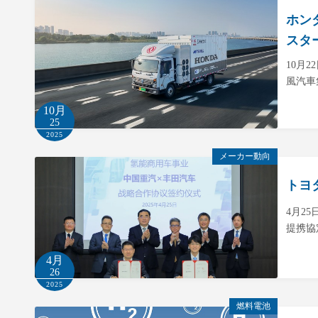
ホン
スタ
10月
風汽車
10月
25
2025
メーカー動向
トヨ
4月2
提携協
4月
26
2025
燃料電池