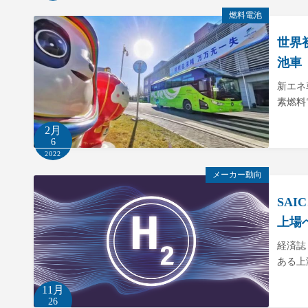
燃料電池
世界
池車
新エネ
素燃料
2月
6
2022
メーカー動向
SA
上場
経済誌
ある上
11月
26