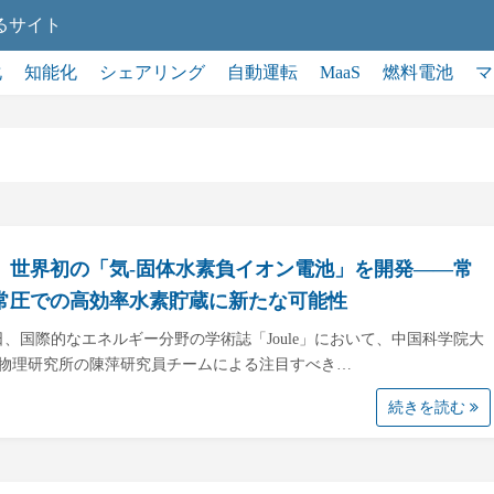
るサイト
化
知能化
シェアリング
自動運転
MaaS
燃料電池
マ
、世界初の「気-固体水素負イオン電池」を開発――常
常圧での高効率水素貯蔵に新たな可能性
3日、国際的なエネルギー分野の学術誌「Joule」において、中国科学院大
物理研究所の陳萍研究員チームによる注目すべき…
続きを読む