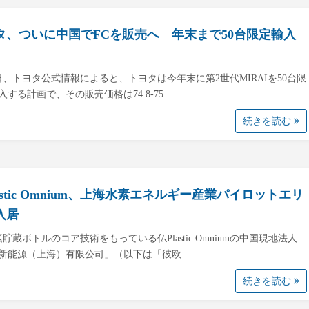
タ、ついに中国でFCを販売へ 年末まで50台限定輸入
6日、トヨタ公式情報によると、トヨタは今年末に第2世代MIRAIを50台限
入する計画で、その販売価格は74.8-75…
続きを読む
astic Omnium、上海水素エネルギー産業パイロットエリ
入居
素貯蔵ボトルのコア技術をもっている仏Plastic Omniumの中国現地法人
新能源（上海）有限公司」（以下は「彼欧…
続きを読む