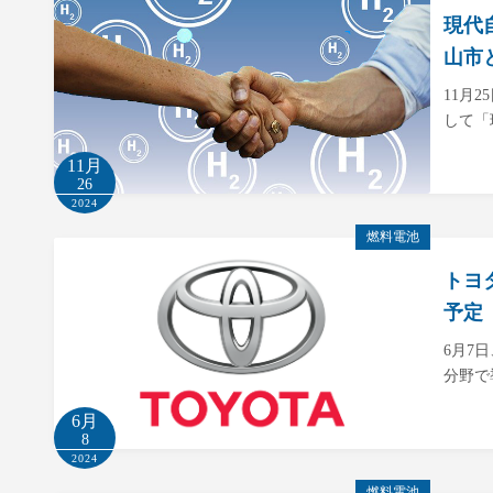
現代
山市
11月
して「
11月
26
2024
燃料電池
トヨ
予定
6月7
分野で
6月
8
2024
燃料電池