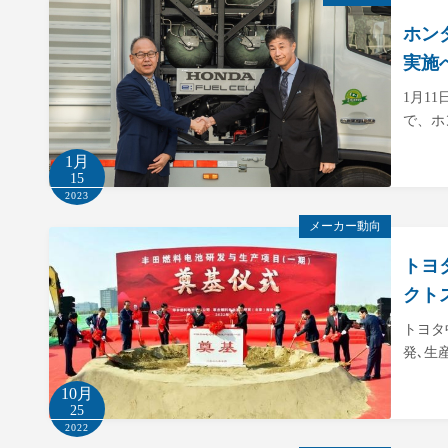
ホン
実施
1月1
で、ホ
1月
15
2023
メーカー動向
トヨ
クト
トヨタ
発､生
10月
25
2022