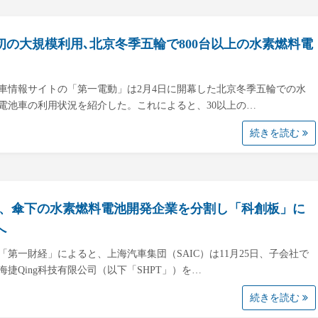
初の大規模利用､北京冬季五輪で800台以上の水素燃料電
車情報サイトの「第一電動」は2月4日に開幕した北京冬季五輪での水
電池車の利用状況を紹介した。これによると、30以上の…
続きを読む
IC、傘下の水素燃料電池開発企業を分割し「科創板」に
へ
「第一財経」によると、上海汽車集団（SAIC）は11月25日、子会社で
海捷Qing科技有限公司（以下「SHPT」）を…
続きを読む