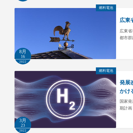
燃料電池
広東
広東省
都市群
8月
16
2022
燃料電池
発展
かけ
国家発
期計画
3月
23
2022