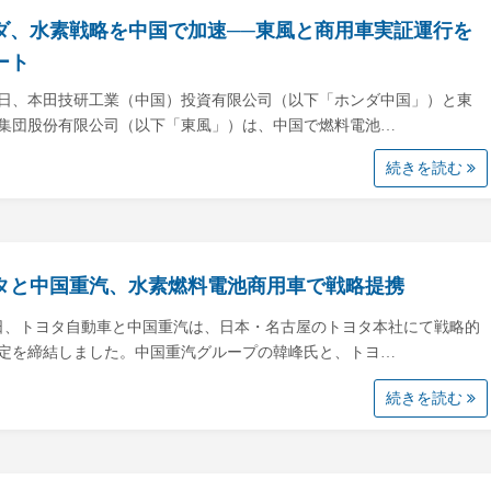
ダ、水素戦略を中国で加速──東風と商用車実証運行を
ート
22日、本田技研工業（中国）投資有限公司（以下「ホンダ中国」）と東
集団股份有限公司（以下「東風」）は、中国で燃料電池…
続きを読む
タと中国重汽、水素燃料電池商用車で戦略提携
5日、トヨタ自動車と中国重汽は、日本・名古屋のトヨタ本社にて戦略的
定を締結しました。中国重汽グループの韓峰氏と、トヨ…
続きを読む