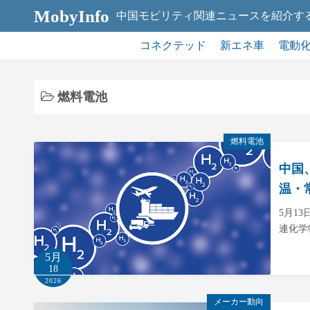
コ
MobyInfo
中国モビリティ関連ニュースを紹介す
ン
テ
コネクテッド
新エネ車
電動
ン
ツ
燃料電池
へ
ス
キ
燃料電池
ッ
中国
プ
温・
5月1
連化学
5月
18
2026
メーカー動向