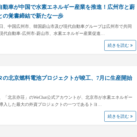
自動車が中国で水素エネルギー産業を推進！広州市と蔚
との覚書締結で新たな一歩
25日、中国広州市、韓国蔚山市及び現代自動車グループは広州市で共同
現代自動車-広州市-蔚山市、水素エネルギー産業促進…
続きを読む
タの北京燃料電池プロジェクトが竣工、7月に生産開始
日、「北京亦荘」のWeChat公式アカウントが、北京市が水素エネルギー
導入した最大の外資プロジェクトの一つであるトヨ…
続きを読む