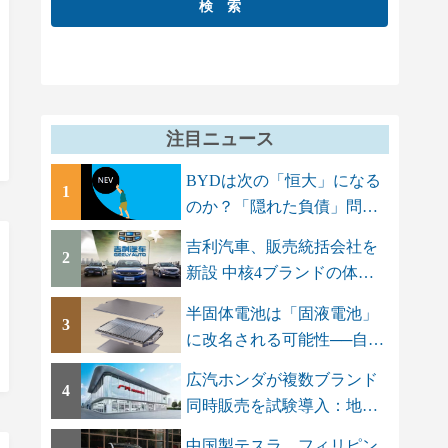
注目ニュース
BYDは次の「恒大」になる
1
のか？「隠れた負債」問題
でGMT Research...
吉利汽車、販売統括会社を
2
新設 中核4ブランドの体制
を集約し「一...
半固体電池は「固液電池」
3
に改名される可能性──自動
車メーカーに...
広汽ホンダが複数ブランド
4
同時販売を試験導入：地場
ブランドAION...
中国製テスラ、フィリピン