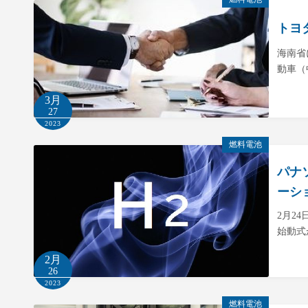
トヨ
海南省
動車（
3月
27
2023
燃料電池
パナ
ーシ
2月2
始動式
2月
26
2023
燃料電池