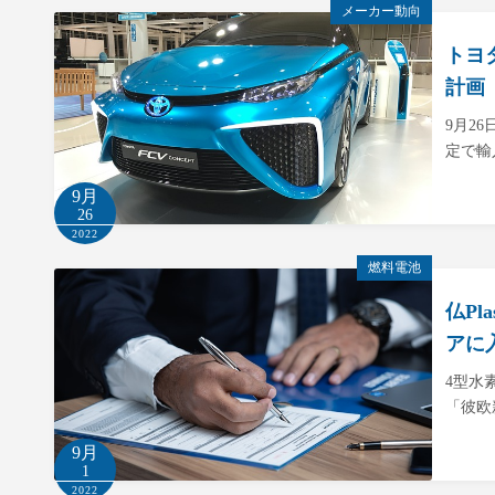
メーカー動向
トヨ
計画
9月2
定で輸
9月
26
2022
燃料電池
仏Pl
アに
4型水
「彼欧
9月
1
2022