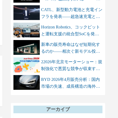
智双智」を軸...
CATL、新型動力電池と充電イン
フラを発表――超急速充電と高
エネル...
Horizon Robotics、コックピット
と運転支援の統合型SoCを発
表 単...
新車の販売寿命はなぜ短期化す
るのか――相次ぐ新モデル投入
が招く...
22026年北京モーターショー：規
制強化で悪質な競争が収束する
も、...
BYD 2026年4月販売分析：国内
市場の失速、成長構造の海外依
存シフト
アーカイブ