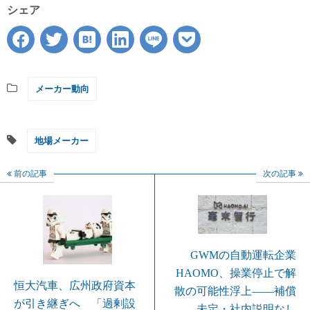
シェア
メーカー動向
地場メーカー
前の記事
次の記事
GWMの自動運転企業
HAOMO、操業停止で解
恒大汽車、広州政府資本
散の可能性浮上――補償
が引き継ぎへ 「過剰設
未定・社内説明なし