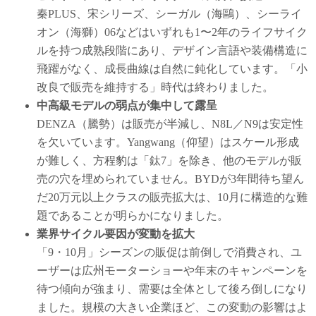
秦PLUS、宋シリーズ、シーガル（海鷗）、シーライ
オン（海獅）06などはいずれも1〜2年のライフサイク
ルを持つ成熟段階にあり、デザイン言語や装備構造に
飛躍がなく、成長曲線は自然に鈍化しています。「小
改良で販売を維持する」時代は終わりました。
中高級モデルの弱点が集中して露呈
DENZA（騰勢）は販売が半減し、N8L／N9は安定性
を欠いています。Yangwang（仰望）はスケール形成
が難しく、方程豹は「鈦7」を除き、他のモデルが販
売の穴を埋められていません。BYDが3年間待ち望ん
だ20万元以上クラスの販売拡大は、10月に構造的な難
題であることが明らかになりました。
業界サイクル要因が変動を拡大
「9・10月」シーズンの販促は前倒しで消費され、ユ
ーザーは広州モーターショーや年末のキャンペーンを
待つ傾向が強まり、需要は全体として後ろ倒しになり
ました。規模の大きい企業ほど、この変動の影響はよ