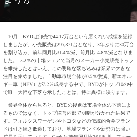
10月、BYDは卸売で44.17万台という悪くない成績を記録
しましたが、小売販売は295,871台となり、3年ぶりに30万台
を割り込み、前年同月比31.4％減、前月比14.8％減となりま
した。13.2％の市場シェアで当月のメーカー小売販売トップ
を維持したとはいえ、この明確な落ち込みは業界の大きな
注目を集めました。自動車市場全体が0.5％微減、新エネル
ギー車（NEV）が7.2％成長する中で、BYDがトップ10の中
で唯一大幅な下落を示したことは、特に異様に映ります。
業界全体から見ると、BYDの後退は市場全体の下落によ
るものではなく、トップ陣営内部で明暗が分かれた結果で
す。フォルクスワーゲンやトヨタなどの伝統的合弁ブラン
ドは引き続き低迷しており、地場ブランドや新勢力は強い
成長を示しています。Geelyは前年同月比36.8％増、ファー