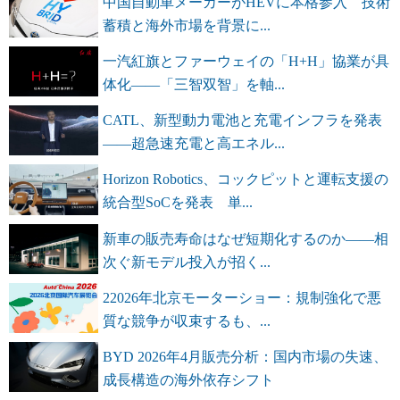
中国自動車メーカーがHEVに本格参入 技術
蓄積と海外市場を背景に...
一汽紅旗とファーウェイの「H+H」協業が具
体化――「三智双智」を軸...
CATL、新型動力電池と充電インフラを発表
――超急速充電と高エネル...
Horizon Robotics、コックピットと運転支援の
統合型SoCを発表 単...
新車の販売寿命はなぜ短期化するのか――相
次ぐ新モデル投入が招く...
22026年北京モーターショー：規制強化で悪
質な競争が収束するも、...
BYD 2026年4月販売分析：国内市場の失速、
成長構造の海外依存シフト