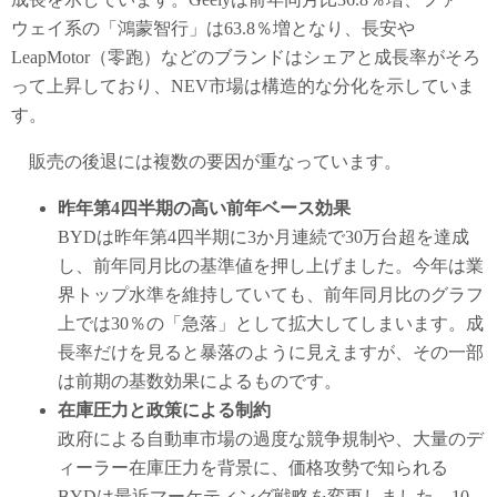
ウェイ系の「鴻蒙智行」は63.8％増となり、長安や
LeapMotor（零跑）などのブランドはシェアと成長率がそろ
って上昇しており、NEV市場は構造的な分化を示していま
す。
販売の後退には複数の要因が重なっています。
昨年第4四半期の高い前年ベース効果
BYDは昨年第4四半期に3か月連続で30万台超を達成
し、前年同月比の基準値を押し上げました。今年は業
界トップ水準を維持していても、前年同月比のグラフ
上では30％の「急落」として拡大してしまいます。成
長率だけを見ると暴落のように見えますが、その一部
は前期の基数効果によるものです。
在庫圧力と政策による制約
政府による自動車市場の過度な競争規制や、大量のデ
ィーラー在庫圧力を背景に、価格攻勢で知られる
BYDは最近マーケティング戦略を変更しました。10