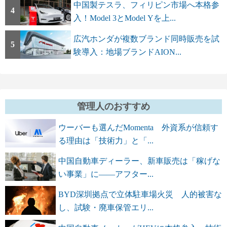
中国製テスラ、フィリピン市場へ本格参
4
入！Model 3とModel Yを上...
広汽ホンダが複数ブランド同時販売を試
5
験導入：地場ブランドAION...
管理人のおすすめ
ウーバーも選んだMomenta 外資系が信頼す
る理由は「技術力」と「...
中国自動車ディーラー、新車販売は「稼げな
い事業」に――アフター...
BYD深圳拠点で立体駐車場火災 人的被害な
し、試験・廃車保管エリ...