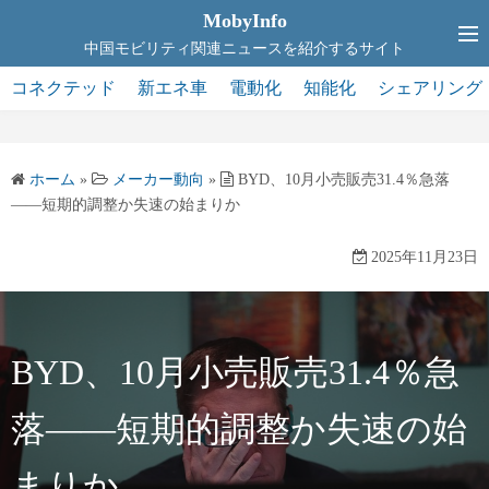
コ
MobyInfo
ン
中国モビリティ関連ニュースを紹介するサイト
テ
コネクテッド
新エネ車
電動化
知能化
シェアリング
ン
ツ
へ
ホーム
»
メーカー動向
»
BYD、10月小売販売31.4％急落
ス
――短期的調整か失速の始まりか
キ
ッ
2025年11月23日
プ
BYD、10月小売販売31.4％急
落――短期的調整か失速の始
まりか