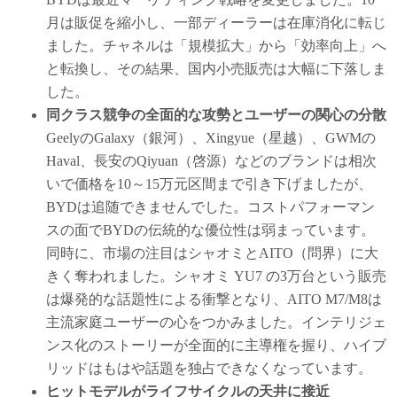
月は販促を縮小し、一部ディーラーは在庫消化に転じ
ました。チャネルは「規模拡大」から「効率向上」へ
と転換し、その結果、国内小売販売は大幅に下落しま
した。
同クラス競争の全面的な攻勢とユーザーの関心の分散
GeelyのGalaxy（銀河）、Xingyue（星越）、GWMの
Haval、長安のQiyuan（啓源）などのブランドは相次
いで価格を10～15万元区間まで引き下げましたが、
BYDは追随できませんでした。コストパフォーマン
スの面でBYDの伝統的な優位性は弱まっています。
同時に、市場の注目はシャオミとAITO（問界）に大
きく奪われました。シャオミ YU7 の3万台という販売
は爆発的な話題性による衝撃となり、AITO M7/M8は
主流家庭ユーザーの心をつかみました。インテリジェ
ンス化のストーリーが全面的に主導権を握り、ハイブ
リッドはもはや話題を独占できなくなっています。
ヒットモデルがライフサイクルの天井に接近