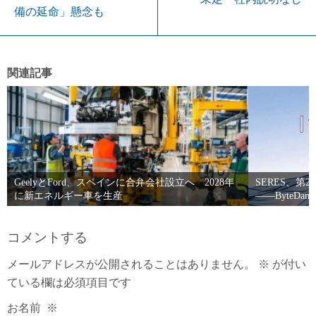
備の延命」懸念も
関連記事
GeelyとFord、スペインに合弁会社設立へ 2028年
SERES、
に新エネルギー車を生産
――ByteD
コメントする
メールアドレスが公開されることはありません。
※
が付い
ている欄は必須項目です
お名前
※