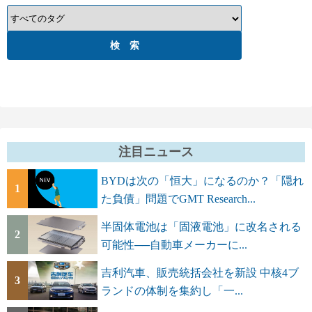
注目ニュース
BYDは次の「恒大」になるのか？「隠れ
1
た負債」問題でGMT Research...
半固体電池は「固液電池」に改名される
2
可能性──自動車メーカーに...
吉利汽車、販売統括会社を新設 中核4ブ
3
ランドの体制を集約し「一...