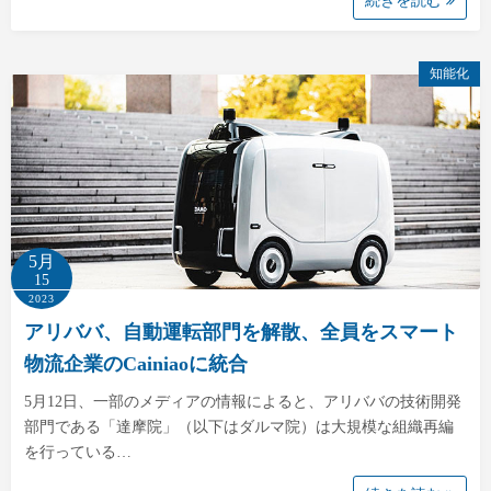
続きを読む
知能化
5月
15
2023
アリババ、自動運転部門を解散、全員をスマート
物流企業のCainiaoに統合
5月12日、一部のメディアの情報によると、アリババの技術開発
部門である「達摩院」（以下はダルマ院）は大規模な組織再編
を行っている…