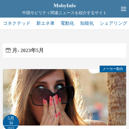
コ
MobyInfo
ン
中国モビリティ関連ニュースを紹介するサイト
テ
コネクテッド
新エネ車
電動化
知能化
シェアリング
ン
ツ
へ
ス
月:
2023年5月
キ
ッ
メーカー動向
プ
5月
30
2023