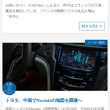
仏紙レゼコー（LesEchos）によると、BYDはフランスでの工場
建設を検討している。フランスの閣僚クラスのある人物は
「BYDと…
続きを読む
メーカー動向
5月
23
2023
トヨタ、中国でNavinfoの地図を調達へ
地図ベンダーのNavinfo（四維図新）は5月16日、子会社の北京図