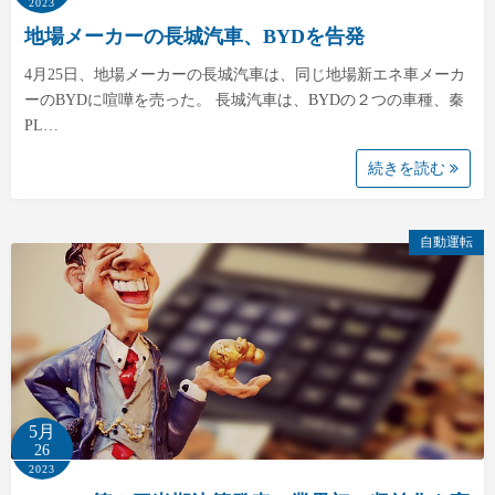
2023
地場メーカーの長城汽車、BYDを告発
4月25日、地場メーカーの長城汽車は、同じ地場新エネ車メーカ
ーのBYDに喧嘩を売った。 長城汽車は、BYDの２つの車種、秦
PL…
続きを読む
自動運転
5月
26
2023