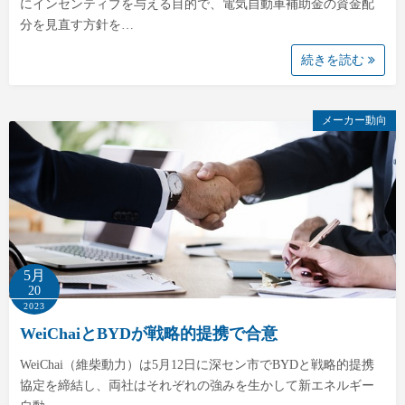
にインセンティブを与える目的で、電気自動車補助金の資金配
分を見直す方針を…
続きを読む
メーカー動向
5月
20
2023
WeiChaiとBYDが戦略的提携で合意
WeiChai（維柴動力）は5月12日に深セン市でBYDと戦略的提携
協定を締結し、両社はそれぞれの強みを生かして新エネルギー