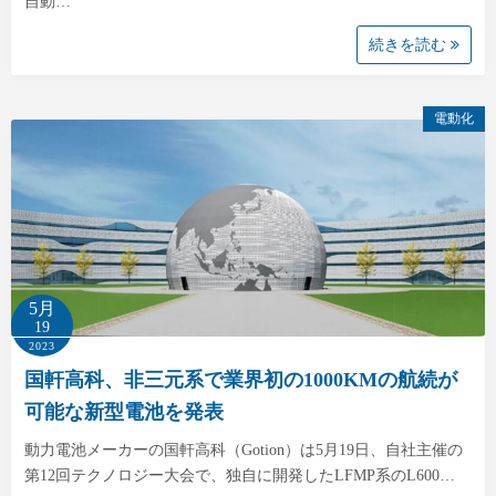
自動…
続きを読む
電動化
5月
19
2023
国軒高科、非三元系で業界初の1000KMの航続が
可能な新型電池を発表
動力電池メーカーの国軒高科（Gotion）は5月19日、自社主催の
第12回テクノロジー大会で、独自に開発したLFMP系のL600…