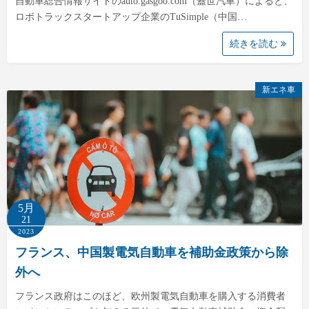
自動車総合情報サイトのauto.gasgoo.com（蓋世汽車）によると、
ロボトラックスタートアップ企業のTuSimple（中国…
続きを読む
新エネ車
5月
21
2023
フランス、中国製電気自動車を補助金政策から除
外へ
フランス政府はこのほど、欧州製電気自動車を購入する消費者