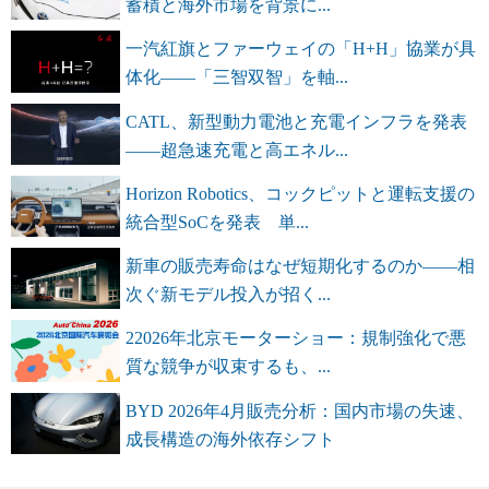
蓄積と海外市場を背景に...
一汽紅旗とファーウェイの「H+H」協業が具
体化――「三智双智」を軸...
CATL、新型動力電池と充電インフラを発表
――超急速充電と高エネル...
Horizon Robotics、コックピットと運転支援の
統合型SoCを発表 単...
新車の販売寿命はなぜ短期化するのか――相
次ぐ新モデル投入が招く...
22026年北京モーターショー：規制強化で悪
質な競争が収束するも、...
BYD 2026年4月販売分析：国内市場の失速、
成長構造の海外依存シフト