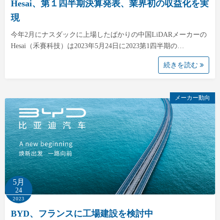
Hesai、第１四半期決算発表、業界初の収益化を実
現
今年2月にナスダックに上場したばかりの中国LiDARメーカーの
Hesai（禾賽科技）は2023年5月24日に2023第1四半期の…
続きを読む
メーカー動向
5月
24
2023
BYD、フランスに工場建設を検討中