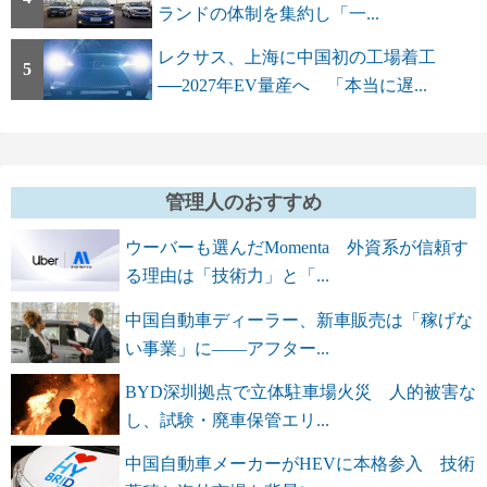
ランドの体制を集約し「一...
レクサス、上海に中国初の工場着工
5
──2027年EV量産へ 「本当に遅...
管理人のおすすめ
ウーバーも選んだMomenta 外資系が信頼す
る理由は「技術力」と「...
中国自動車ディーラー、新車販売は「稼げな
い事業」に――アフター...
BYD深圳拠点で立体駐車場火災 人的被害な
し、試験・廃車保管エリ...
中国自動車メーカーがHEVに本格参入 技術