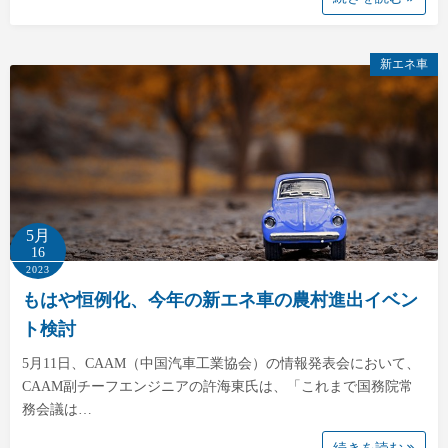
新エネ車
5月
16
2023
もはや恒例化、今年の新エネ車の農村進出イベン
ト検討
5月11日、CAAM（中国汽車工業協会）の情報発表会において、
CAAM副チーフエンジニアの許海東氏は、「これまで国務院常
務会議は…