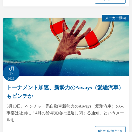
メーカー動向
5月
17
2023
トーナメント加速、新勢力のAiways（愛馳汽車）
もピンチか
5月10日、ベンチャー系自動車新勢力のAiways（愛馳汽車）の人
事部は社員に「4月の給与支給の遅延に関する通知」というメー
ルを…
続きを読む