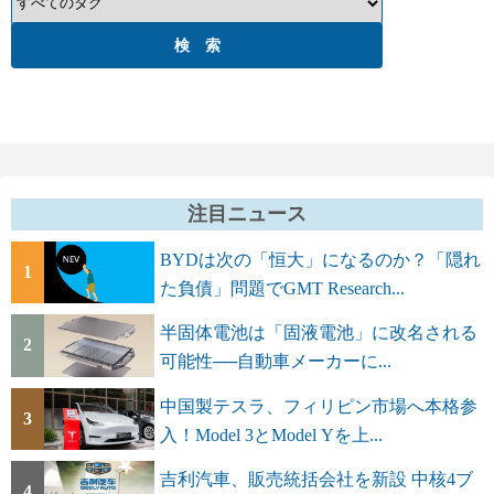
注目ニュース
BYDは次の「恒大」になるのか？「隠れ
1
た負債」問題でGMT Research...
半固体電池は「固液電池」に改名される
2
可能性──自動車メーカーに...
中国製テスラ、フィリピン市場へ本格参
3
入！Model 3とModel Yを上...
吉利汽車、販売統括会社を新設 中核4ブ
4