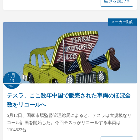
続きを読む
メーカー動向
5月
13
2023
テスラ、ここ数年中国で販売された車両のほぼ全
数をリコールへ
5月12日、国家市場監督管理総局によると、テスラは大規模なリ
コール計画を開始した。今回テスラがリコールする車両は
1104622台…