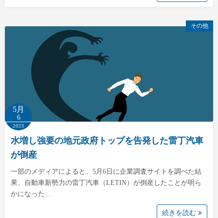
その他
5月
6
2023
水増し強要の地元政府トップを告発した雷丁汽車
が倒産
一部のメディアによると、5月6日に企業調査サイトを調べた結
果、自動車新勢力の雷丁汽車（LETIN）が倒産したことが明ら
かになった…
続きを読む