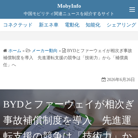
コ
MobyInfo
ン
中国モビリティ関連ニュースを紹介するサイト
テ
コネクテッド
新エネ車
電動化
知能化
シェアリング
ン
ツ
へ
ホーム
»
メーカー動向
»
BYDとファーウェイが相次ぎ事故
ス
補償制度を導入 先進運転支援の競争は「技術力」から「補償責
キ
任」へ
ッ
プ
2026年6月26日
BYDとファーウェイが相次ぎ
事故補償制度を導入 先進運
転支援の競争は「技術力」か