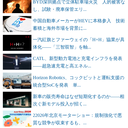
BYD深圳拠点で立体駐車場火災 人的被害な
し、試験・廃車保管エリ...
中国自動車メーカーがHEVに本格参入 技術
蓄積と海外市場を背景に...
一汽紅旗とファーウェイの「H+H」協業が具
体化――「三智双智」を軸...
CATL、新型動力電池と充電インフラを発表
――超急速充電と高エネル...
Horizon Robotics、コックピットと運転支援の
統合型SoCを発表 単...
新車の販売寿命はなぜ短期化するのか――相
次ぐ新モデル投入が招く...
22026年北京モーターショー：規制強化で悪
質な競争が収束するも、...