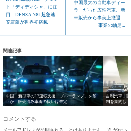
中国最大の自動車ディー
ト「ディディシャ」に注
ラーだった広匯汽車、新
目 DENZA N8L超急速
車販売から事実上撤退
充電版が世界初搭載
事業の軸足...
関連記事
中国、新型車のL2運転支援「ブルーランプ」を禁
吉利汽車、販
止か 販売済み車両の扱いは未定
制を集約し「
コメントする
メールアドレスが公開されることはありません。
※
が付い