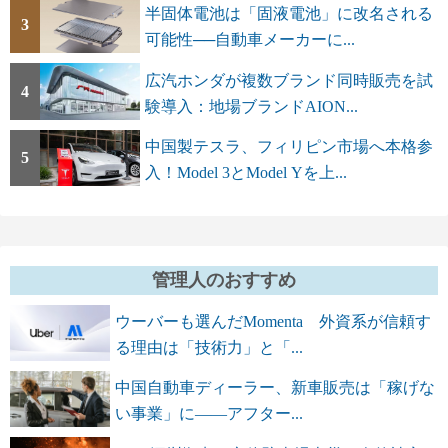
半固体電池は「固液電池」に改名される
3
可能性──自動車メーカーに...
広汽ホンダが複数ブランド同時販売を試
4
験導入：地場ブランドAION...
中国製テスラ、フィリピン市場へ本格参
5
入！Model 3とModel Yを上...
管理人のおすすめ
ウーバーも選んだMomenta 外資系が信頼す
る理由は「技術力」と「...
中国自動車ディーラー、新車販売は「稼げな
い事業」に――アフター...