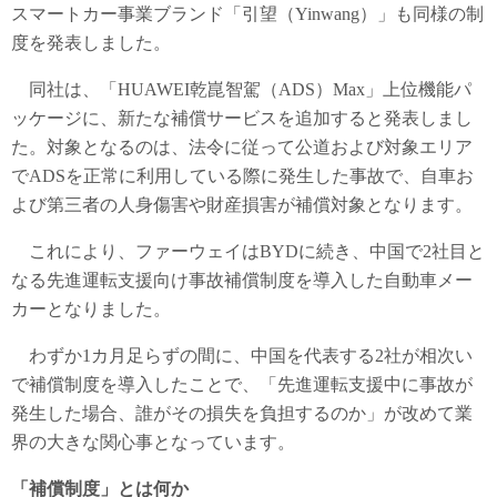
スマートカー事業ブランド「引望（Yinwang）」も同様の制
度を発表しました。
同社は、「HUAWEI乾崑智駕（ADS）Max」上位機能パ
ッケージに、新たな補償サービスを追加すると発表しまし
た。対象となるのは、法令に従って公道および対象エリア
でADSを正常に利用している際に発生した事故で、自車お
よび第三者の人身傷害や財産損害が補償対象となります。
これにより、ファーウェイはBYDに続き、中国で2社目と
なる先進運転支援向け事故補償制度を導入した自動車メー
カーとなりました。
わずか1カ月足らずの間に、中国を代表する2社が相次い
で補償制度を導入したことで、「先進運転支援中に事故が
発生した場合、誰がその損失を負担するのか」が改めて業
界の大きな関心事となっています。
「補償制度」とは何か