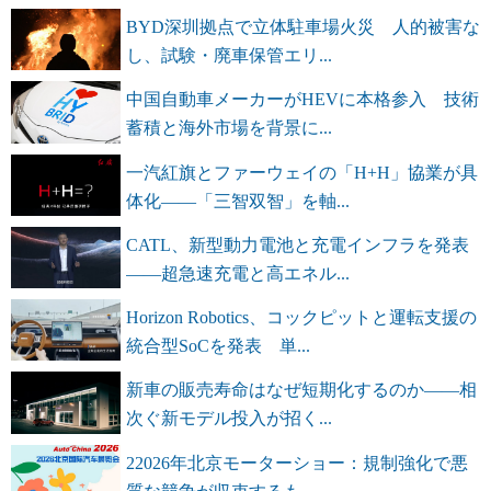
BYD深圳拠点で立体駐車場火災 人的被害な
し、試験・廃車保管エリ...
中国自動車メーカーがHEVに本格参入 技術
蓄積と海外市場を背景に...
一汽紅旗とファーウェイの「H+H」協業が具
体化――「三智双智」を軸...
CATL、新型動力電池と充電インフラを発表
――超急速充電と高エネル...
Horizon Robotics、コックピットと運転支援の
統合型SoCを発表 単...
新車の販売寿命はなぜ短期化するのか――相
次ぐ新モデル投入が招く...
22026年北京モーターショー：規制強化で悪