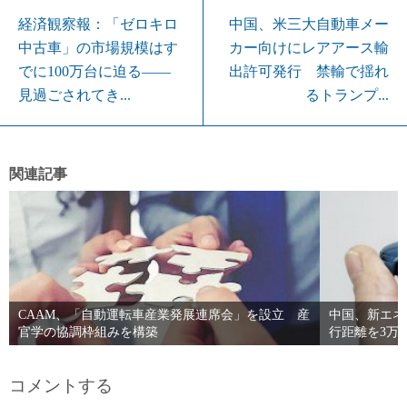
経済観察報：「ゼロキロ
中国、米三大自動車メー
中古車」の市場規模はす
カー向けにレアアース輸
でに100万台に迫る――
出許可発行 禁輸で揺れ
見過ごされてき...
るトランプ...
関連記事
CAAM、「自動運転車産業発展連席会」を設立 産
中国、新エネ
官学の協調枠組みを構築
行距離を3万
コメントする