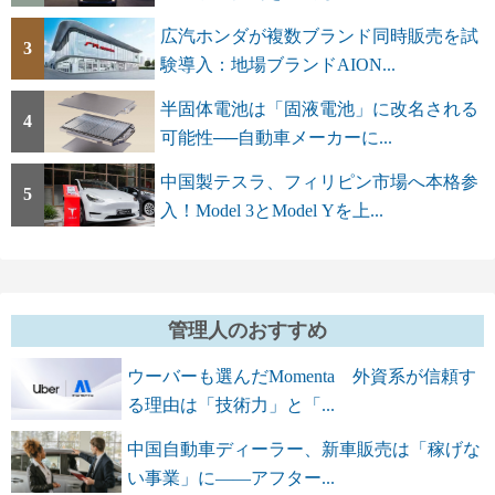
広汽ホンダが複数ブランド同時販売を試
3
験導入：地場ブランドAION...
半固体電池は「固液電池」に改名される
4
可能性──自動車メーカーに...
中国製テスラ、フィリピン市場へ本格参
5
入！Model 3とModel Yを上...
管理人のおすすめ
ウーバーも選んだMomenta 外資系が信頼す
る理由は「技術力」と「...
中国自動車ディーラー、新車販売は「稼げな
い事業」に――アフター...