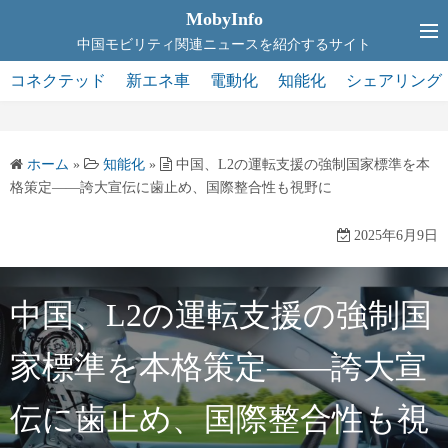
コ
MobyInfo
ン
中国モビリティ関連ニュースを紹介するサイト
テ
コネクテッド
新エネ車
電動化
知能化
シェアリング
ン
ツ
へ
ホーム
»
知能化
»
中国、L2の運転支援の強制国家標準を本
ス
格策定――誇大宣伝に歯止め、国際整合性も視野に
キ
ッ
2025年6月9日
プ
中国、L2の運転支援の強制国
家標準を本格策定――誇大宣
伝に歯止め、国際整合性も視