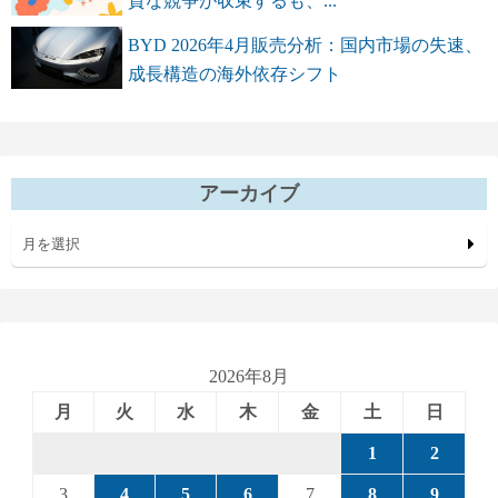
質な競争が収束するも、...
BYD 2026年4月販売分析：国内市場の失速、
成長構造の海外依存シフト
アーカイブ
月を選択
2026年8月
月
火
水
木
金
土
日
1
2
3
4
5
6
7
8
9