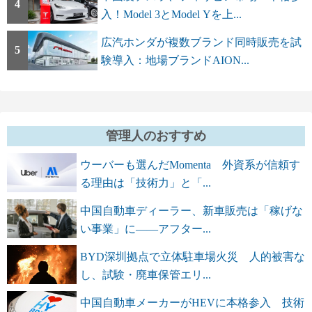
4
入！Model 3とModel Yを上...
広汽ホンダが複数ブランド同時販売を試
5
験導入：地場ブランドAION...
管理人のおすすめ
ウーバーも選んだMomenta 外資系が信頼す
る理由は「技術力」と「...
中国自動車ディーラー、新車販売は「稼げな
い事業」に――アフター...
BYD深圳拠点で立体駐車場火災 人的被害な
し、試験・廃車保管エリ...
中国自動車メーカーがHEVに本格参入 技術