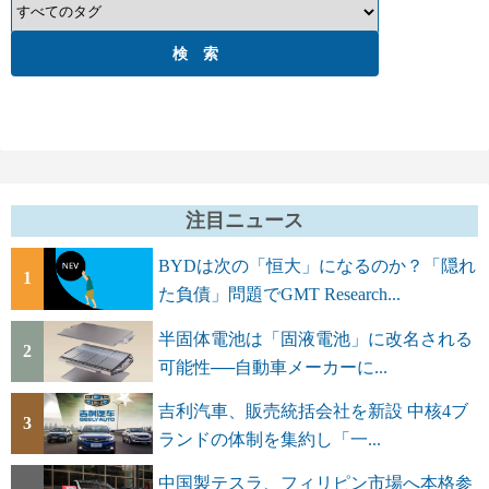
注目ニュース
BYDは次の「恒大」になるのか？「隠れ
1
た負債」問題でGMT Research...
半固体電池は「固液電池」に改名される
2
可能性──自動車メーカーに...
吉利汽車、販売統括会社を新設 中核4ブ
3
ランドの体制を集約し「一...
中国製テスラ、フィリピン市場へ本格参