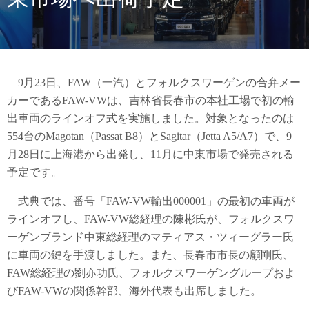
9月23日、FAW（一汽）とフォルクスワーゲンの合弁メー
カーであるFAW-VWは、吉林省長春市の本社工場で初の輸
出車両のラインオフ式を実施しました。対象となったのは
554台のMagotan（Passat B8）とSagitar（Jetta A5/A7）で、9
月28日に上海港から出発し、11月に中東市場で発売される
予定です。
式典では、番号「FAW-VW輸出000001」の最初の車両が
ラインオフし、FAW-VW総経理の陳彬氏が、フォルクスワ
ーゲンブランド中東総経理のマティアス・ツィーグラー氏
に車両の鍵を手渡しました。また、長春市市長の顧剛氏、
FAW総経理の劉亦功氏、フォルクスワーゲングループおよ
びFAW-VWの関係幹部、海外代表も出席しました。