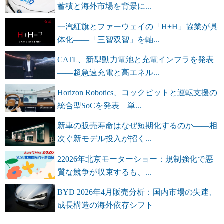
蓄積と海外市場を背景に...
一汽紅旗とファーウェイの「H+H」協業が具
体化――「三智双智」を軸...
CATL、新型動力電池と充電インフラを発表
――超急速充電と高エネル...
Horizon Robotics、コックピットと運転支援の
統合型SoCを発表 単...
新車の販売寿命はなぜ短期化するのか――相
次ぐ新モデル投入が招く...
22026年北京モーターショー：規制強化で悪
質な競争が収束するも、...
BYD 2026年4月販売分析：国内市場の失速、
成長構造の海外依存シフト