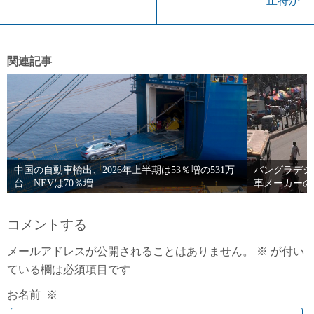
止符か
関連記事
中国の自動車輸出、2026年上半期は53％増の531万
バングラデシ
台 NEVは70％増
車メーカーの
コメントする
メールアドレスが公開されることはありません。
※
が付い
ている欄は必須項目です
お名前
※