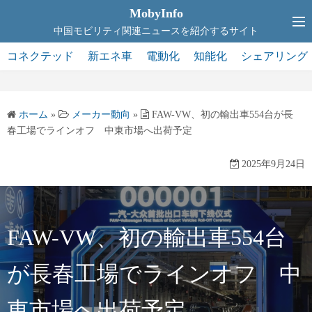
コ
MobyInfo
ン
中国モビリティ関連ニュースを紹介するサイト
テ
コネクテッド
新エネ車
電動化
知能化
シェアリング
ン
ツ
へ
ホーム
»
メーカー動向
»
FAW-VW、初の輸出車554台が長
ス
春工場でラインオフ 中東市場へ出荷予定
キ
ッ
2025年9月24日
プ
FAW-VW、初の輸出車554台
が長春工場でラインオフ 中
東市場へ出荷予定