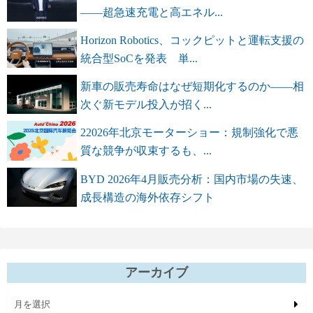
――超急速充電と高エネル...
Horizon Robotics、コックピットと運転支援の
統合型SoCを発表 単...
新車の販売寿命はなぜ短期化するのか――相
次ぐ新モデル投入が招く...
22026年北京モーターショー：規制強化で悪
質な競争が収束するも、...
BYD 2026年4月販売分析：国内市場の失速、
成長構造の海外依存シフト
アーカイブ
月を選択