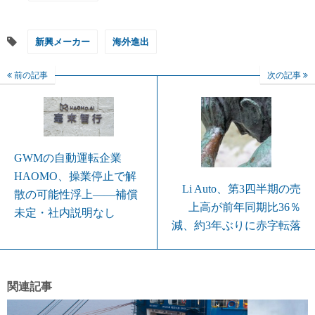
新興メーカー
海外進出
前の記事
次の記事
GWMの自動運転企業
HAOMO、操業停止で解
Li Auto、第3四半期の売
散の可能性浮上――補償
上高が前年同期比36％
未定・社内説明なし
減、約3年ぶりに赤字転落
関連記事