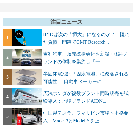
注目ニュース
BYDは次の「恒大」になるのか？「隠れ
1
た負債」問題でGMT Research...
吉利汽車、販売統括会社を新設 中核4ブ
2
ランドの体制を集約し「一...
半固体電池は「固液電池」に改名される
3
可能性──自動車メーカーに...
広汽ホンダが複数ブランド同時販売を試
4
験導入：地場ブランドAION...
中国製テスラ、フィリピン市場へ本格参
5
入！Model 3とModel Yを上...