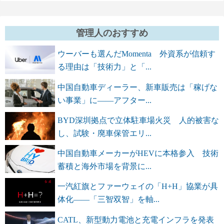
管理人のおすすめ
ウーバーも選んだMomenta 外資系が信頼す
る理由は「技術力」と「...
中国自動車ディーラー、新車販売は「稼げな
い事業」に――アフター...
BYD深圳拠点で立体駐車場火災 人的被害な
し、試験・廃車保管エリ...
中国自動車メーカーがHEVに本格参入 技術
蓄積と海外市場を背景に...
一汽紅旗とファーウェイの「H+H」協業が具
体化――「三智双智」を軸...
CATL、新型動力電池と充電インフラを発表