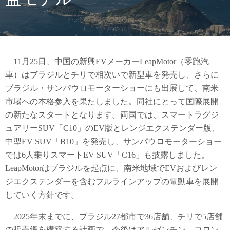
11月25日、中国の新興EVメーカーLeapMotor（零跑汽
車）はブラジルとチリで相次いで新型車を発売し、さらに
ブラジル・サンパウロモーターショーにも出展して、南米
市場への本格参入を果たしました。同社にとって国際展開
の新たなスタートとなります。両国では、スマートラグジ
ュアリーSUV「C10」のEV版とレンジエクステンダー版、
中型EV SUV「B10」を発売し、サンパウロモーターショー
では6人乗りスマートEV SUV「C16」も披露しました。
LeapMotorはブラジルを起点に、南米地域でEVおよびレン
ジエクステンダーを含むフルラインアップの電動車を展開
していく方針です。
2025年末までに、ブラジル27都市で36店舗、チリで5店舗
の販売網を構築する計画で、今後はアルゼンチン、コロン