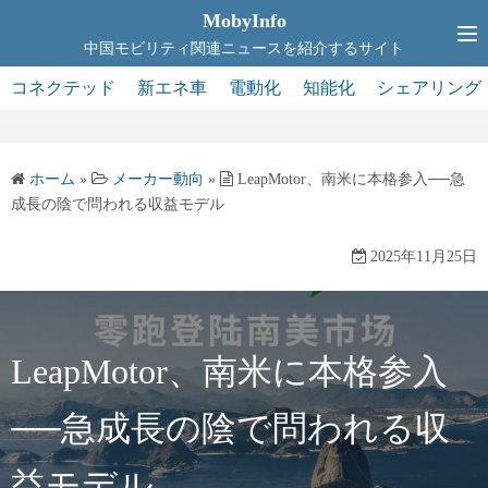
コ
MobyInfo
ン
中国モビリティ関連ニュースを紹介するサイト
テ
コネクテッド
新エネ車
電動化
知能化
シェアリング
ン
ツ
へ
ホーム
»
メーカー動向
»
LeapMotor、南米に本格参入──急
ス
成長の陰で問われる収益モデル
キ
ッ
2025年11月25日
プ
LeapMotor、南米に本格参入
──急成長の陰で問われる収
益モデル