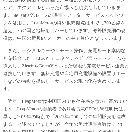
ビア、エクアドルといった市場へも順次進出していきま
す。Stellantisグループの販売・アフターサービスネットワー
クを活用し、LeapMotorの海外販売拠点はすでに700拠点を
超え、35の国と地域をカバーしています。海外販売網の規
模は、中国の新興EVメーカーの中で首位となっています。
また、デジタルキーやリモート操作、充電ルート案内な
どを統合した「LEAP+」コネクテッドプラットフォームを
導入し、ZletricやGreenVといった現地の充電サービス企業と
連携しています。無料充電や自宅用充電設備の設置サポー
トなどの特典を提供し、サービスの現地化を進めていま
す。
近年、LeapMotorは中国国内でも存在感を急速に高めてい
ます。LeapMotorの創業者であり会長兼CEOの朱江明氏は、
早くも2019年の時点で「2025年に50万台の年間販売を達成
する」と述べていましたが、今年の累計販売台数はすでに
50万台を突破し、2025年の販売目標を前倒しで達成しまし