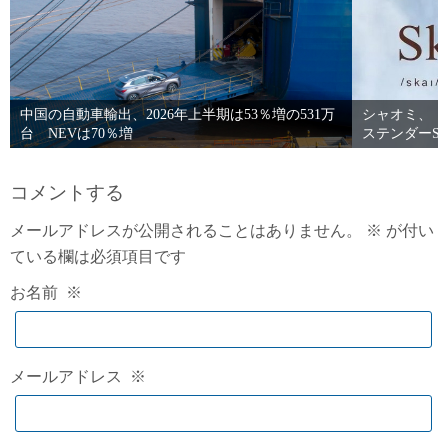
中国の自動車輸出、2026年上半期は53％増の531万
シャオミ、「S
台 NEVは70％増
ステンダーS
コメントする
メールアドレスが公開されることはありません。
※
が付い
ている欄は必須項目です
お名前
※
メールアドレス
※