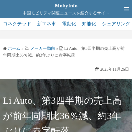
コ
MobyInfo
ン
中国モビリティ関連ニュースを紹介するサイト
テ
コネクテッド
新エネ車
電動化
知能化
シェアリング
ン
ツ
へ
ホーム
»
メーカー動向
»
Li Auto、第3四半期の売上高が前
ス
年同期比36％減、約3年ぶりに赤字転落
キ
ッ
2025年11月26日
プ
Li Auto、第3四半期の売上高
が前年同期比36％減、約3年
ぶりに赤字転落