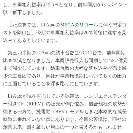
し、車両粗利益率は15.5％となり、前年同期から5ポイント
以上低下しました。
また決算では、Li Autoの
MEGAのリコール
に伴う想定コ
ストを除けば、今期の車両粗利益率は20％前後に達する見
込みであるとしています。
第三四半期のLi Autoの納車台数は93,211台で、前年同期
比39％減となりました。車両販売収入も同期して258.7億元
まで減少しています。納車台数の大幅な落ち込みが売上減
少の主要因であり、同社が事業転換期において多くの圧力
に直面していることを浮き彫りにしています。
Li Autoが現在直面している課題は、レンジエクステンダ
ー付きEV（REEV）の販売が伸び悩み、競合他社の攻勢が
強まる一方で、純電動（BEV）モデルもまだ本格的な成長
軌道に乗れていない点にあります。今回の苦境は、同社の
創業以来、最も厳しい局面の一つと言えるかもしれませ