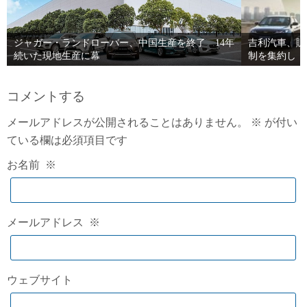
ジャガー・ランドローバー、中国生産を終了 14年
吉利汽車、販
続いた現地生産に幕
制を集約し「
コメントする
メールアドレスが公開されることはありません。
※
が付い
ている欄は必須項目です
お名前
※
メールアドレス
※
ウェブサイト