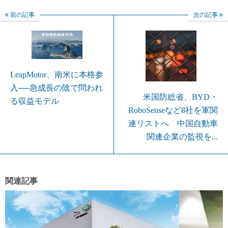
前の記事
次の記事
LeapMotor、南米に本格参
入──急成長の陰で問われ
米国防総省、BYD・
る収益モデル
RoboSenseなど8社を軍関
連リストへ 中国自動車
関連企業の監視を...
関連記事