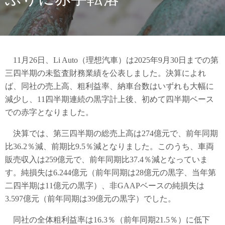
11月26日、Li Auto（理想汽車）は2025年9月30日までの第
三四半期の未監査財務業績を公表しました。決算によれ
ば、同社の売上高、粗利益率、納車台数はいずれも大幅に
減少し、11四半期連続の黒字計上後、初めて四半期ベース
での赤字となりました。
決算では、第三四半期の総売上高は274億元で、前年同期
比36.2％減、前期比9.5％減となりました。このうち、車両
販売収入は259億元で、前年同期比37.4％減となっていま
す。純損失は6.244億元（前年同期は28億元の黒字、当年第
二四半期は11億元の黒字）、非GAAPベースの純損失は
3.597億元（前年同期は39億元の黒字）でした。
同社の全体粗利益率は16.3％（前年同期21.5％）に低下