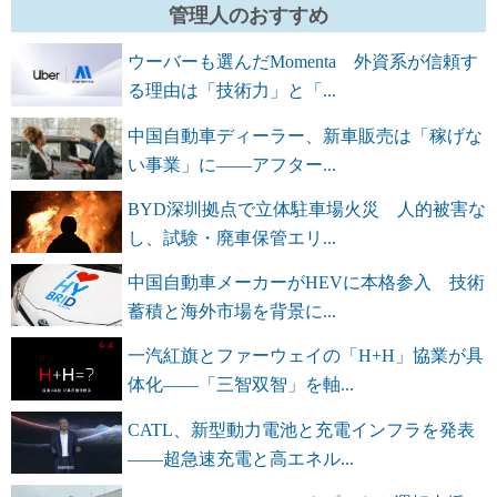
管理人のおすすめ
ウーバーも選んだMomenta 外資系が信頼す
る理由は「技術力」と「...
中国自動車ディーラー、新車販売は「稼げな
い事業」に――アフター...
BYD深圳拠点で立体駐車場火災 人的被害な
し、試験・廃車保管エリ...
中国自動車メーカーがHEVに本格参入 技術
蓄積と海外市場を背景に...
一汽紅旗とファーウェイの「H+H」協業が具
体化――「三智双智」を軸...
CATL、新型動力電池と充電インフラを発表
――超急速充電と高エネル...