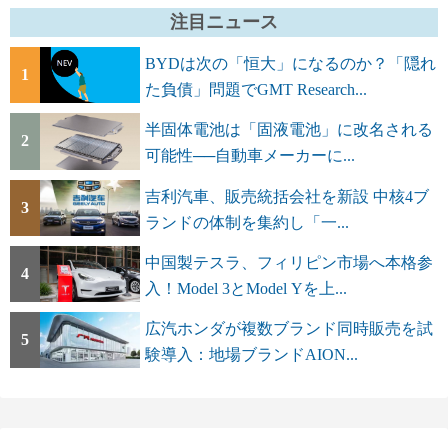
注目ニュース
BYDは次の「恒大」になるのか？「隠れ
1
た負債」問題でGMT Research...
半固体電池は「固液電池」に改名される
2
可能性──自動車メーカーに...
吉利汽車、販売統括会社を新設 中核4ブ
3
ランドの体制を集約し「一...
中国製テスラ、フィリピン市場へ本格参
4
入！Model 3とModel Yを上...
広汽ホンダが複数ブランド同時販売を試
5
験導入：地場ブランドAION...