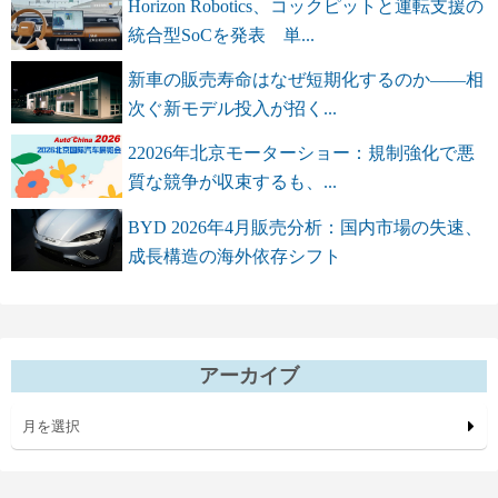
Horizon Robotics、コックピットと運転支援の
統合型SoCを発表 単...
新車の販売寿命はなぜ短期化するのか――相
次ぐ新モデル投入が招く...
22026年北京モーターショー：規制強化で悪
質な競争が収束するも、...
BYD 2026年4月販売分析：国内市場の失速、
成長構造の海外依存シフト
アーカイブ
月を選択