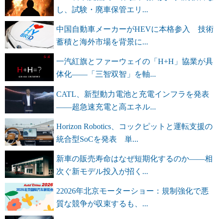
し、試験・廃車保管エリ...
中国自動車メーカーがHEVに本格参入 技術
蓄積と海外市場を背景に...
一汽紅旗とファーウェイの「H+H」協業が具
体化――「三智双智」を軸...
CATL、新型動力電池と充電インフラを発表
――超急速充電と高エネル...
Horizon Robotics、コックピットと運転支援の
統合型SoCを発表 単...
新車の販売寿命はなぜ短期化するのか――相
次ぐ新モデル投入が招く...
22026年北京モーターショー：規制強化で悪
質な競争が収束するも、...