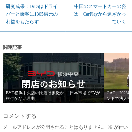
研究成果：DiDiはドライ
中国のスマートカーの姿
バーと乗客に1305億元の
は、CarPlayから遠ざかっ
利益をもたらす
ていく
関連記事
BYD横浜中央店の閉店は象徴か──日本市場でEVが
GAC、202
根付かない理由
ンドで法人需
コメントする
メールアドレスが公開されることはありません。
※
が付い