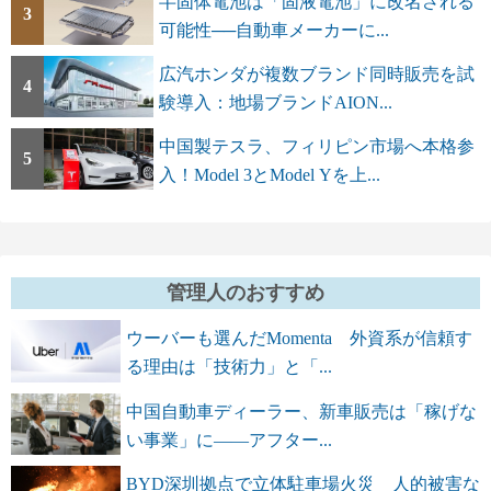
半固体電池は「固液電池」に改名される
3
可能性──自動車メーカーに...
広汽ホンダが複数ブランド同時販売を試
4
験導入：地場ブランドAION...
中国製テスラ、フィリピン市場へ本格参
5
入！Model 3とModel Yを上...
管理人のおすすめ
ウーバーも選んだMomenta 外資系が信頼す
る理由は「技術力」と「...
中国自動車ディーラー、新車販売は「稼げな
い事業」に――アフター...
BYD深圳拠点で立体駐車場火災 人的被害な