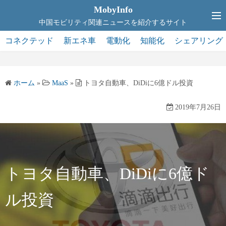
コ
MobyInfo
ン
中国モビリティ関連ニュースを紹介するサイト
テ
コネクテッド
新エネ車
電動化
知能化
シェアリング
ン
ツ
へ
ホーム
»
MaaS
»
トヨタ自動車、DiDiに6億ドル投資
ス
キ
2019年7月26日
ッ
プ
トヨタ自動車、DiDiに6億ド
ル投資