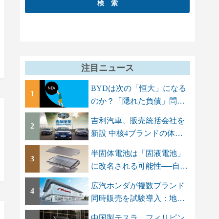
注目ニュース
BYDは次の「恒大」になる
1
のか？「隠れた負債」問題
でGMT Research...
吉利汽車、販売統括会社を
2
新設 中核4ブランドの体制
を集約し「一...
半固体電池は「固液電池」
3
に改名される可能性──自動
車メーカーに...
広汽ホンダが複数ブランド
4
同時販売を試験導入：地場
ブランドAION...
中国製テスラ、フィリピン