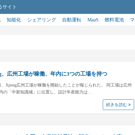
るサイト
化
知能化
シェアリング
自動運転
MaaS
燃料電池
マ
eng、広州工場が稼働、年内に3つの工場を持つ
0日、Xpeng広州工場が稼働を開始したことが報じられた。 同工場は広州
内の「中新知識城」に位置し、設計年産能力は…
続きを読む