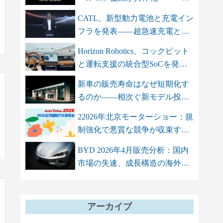
智双智」を軸...
CATL、新型動力電池と充電イン
フラを発表――超急速充電と高
エネル...
Horizon Robotics、コックピット
と運転支援の統合型SoCを発
表 単...
新車の販売寿命はなぜ短期化す
るのか――相次ぐ新モデル投入
が招く...
22026年北京モーターショー：規
制強化で悪質な競争が収束する
も、...
BYD 2026年4月販売分析：国内
市場の失速、成長構造の海外依
存シフト
アーカイブ