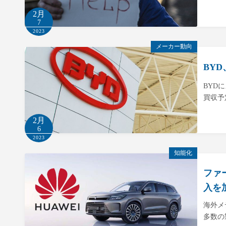
2月
7
2023
メーカー動向
BY
BYD
買収予
2月
6
2023
知能化
ファ
入を
海外メ
多数の