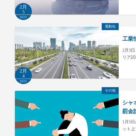
2月
5
2023
電動化
工業
2月3
リア試
2月
4
2023
その他
シャ
罰金
1月5
ット上