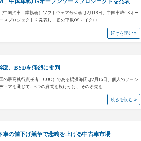
AM、中国車載OSオープンソースプロジェクトを発表
M（中国汽車工業協会）ソフトウェア分科会は2月18日、中国車載OSオー
ースプロジェクトを発表し、初の車載OSマイクロ…
続きを読む
幹部、BYDを痛烈に批判
国の最高執行責任者（COO）である楊洪海氏は2月16日、個人のソーシ
ディアを通じて、6つの質問を投げかけ、その矛先を…
続きを読む
ネ車の値下げ競争で悲鳴を上げる中古車市場