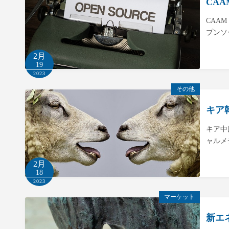
CA
CAA
プンソ
2月
19
2023
その他
キア
キア中
ャルメ
2月
18
2023
マーケット
新エ