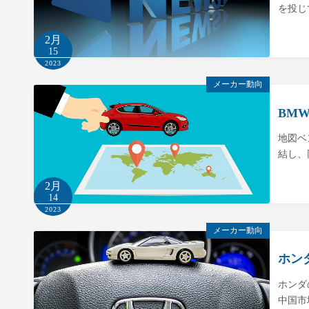
を投じ
2月
15
2023
メーカー動向
BM
地図ベ
結し、
2月
14
2023
メーカー動向
ホン
ホンダ
中国市