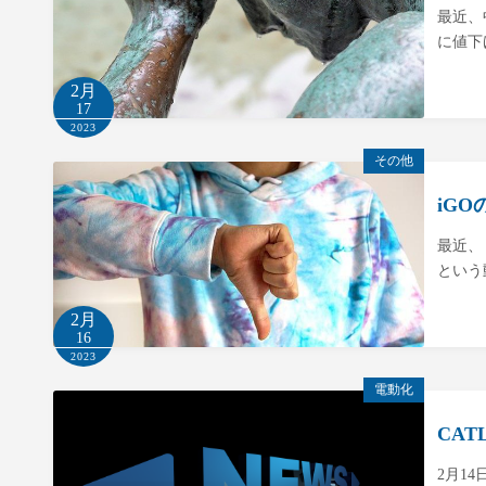
最近、
に値下げ
2月
17
2023
その他
iG
最近、
という
2月
16
2023
電動化
CA
2月1