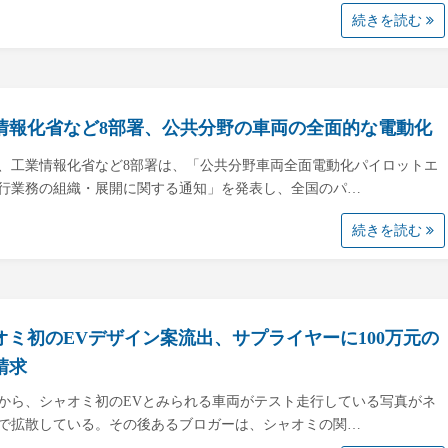
続きを読む
情報化省など8部署、公共分野の車両の全面的な電動化
日、工業情報化省など8部署は、「公共分野車両全面電動化パイロットエ
行業務の組織・展開に関する通知」を発表し、全国のパ…
続きを読む
オミ初のEVデザイン案流出、サプライヤーに100万元の
請求
日から、シャオミ初のEVとみられる車両がテスト走行している写真がネ
で拡散している。その後あるブロガーは、シャオミの関…