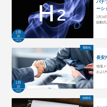
パナ
ーシ
2月2
始動式
2月
26
2023
電動化
長安
地場メ
および
2月
20
2023
知能化