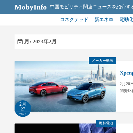
コ
MobyInfo
中国モビリティ関連ニュースを紹介す
ン
テ
コネクテッド
新エネ車
電動
ン
ツ
月:
2023年2月
へ
ス
キ
メーカー動向
ッ
Xp
プ
2月2
開発区
2月
27
2023
燃料電池