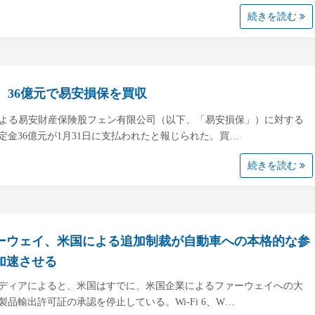
続きを読む
D、36億元で易安損保を買収
による易安財産保険股フェン有限公司（以下、「易安損保」）に対する
定金36億元が1月31日に支払われたと報じられた。買…
続きを読む
ーウェイ、米国による追加制裁が自動車への本格的な参
加速させる
ディアによると、米国はすでに、米国企業によるファーウェイへの大
製品輸出許可証の承認を停止している。Wi-Fi 6、W…