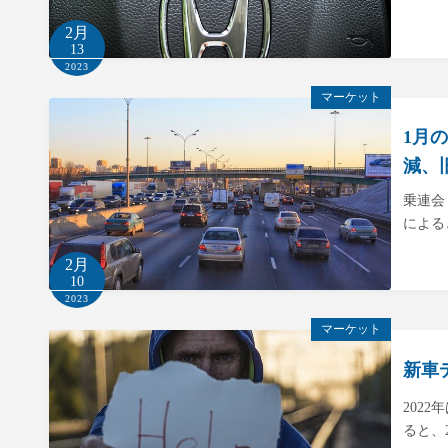
2月
13
2023
マーケット
1月
減、
乗連会
による
2月
10
2023
マーケット
新車
202
ると、