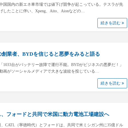
中国国内の新エネ車市場では値下げ競争が起こっている。テスラが先
したことに伴い、Xpeng、Aito、Aionなどの…
続きを読む
Oの創業者、BYDを信じると悪夢をみると語る
「1033台がバッテリー故障で運行不能。BYDがビジネスの悪夢だ！」
動画がソーシャルメディアで大きな波紋を投じている…
続きを読む
TL、フォードと共同で米国に動力電池工場建設へ
4日、CATL（寧徳時代）とフォードは、共同で米ミシガン州に35億ドル