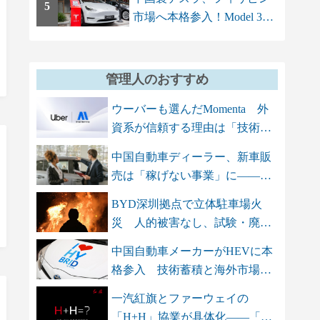
5
市場へ本格参入！Model 3と
Model Yを上...
管理人のおすすめ
ウーバーも選んだMomenta 外
資系が信頼する理由は「技術
力」と「...
中国自動車ディーラー、新車販
売は「稼げない事業」に――ア
フター...
BYD深圳拠点で立体駐車場火
災 人的被害なし、試験・廃車
保管エリ...
中国自動車メーカーがHEVに本
格参入 技術蓄積と海外市場を
背景に...
一汽紅旗とファーウェイの
「H+H」協業が具体化――「三