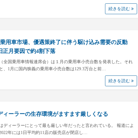
続きを読む
の乗用車市場、優遇策終了に伴う駆け込み需要の反動
旧正月要因で約4割下落
（全国乗用車情報連席会）は１月の乗用車小売台数を発表した。それ
と、1月に国内狭義の乗用車小売台数は129.3万台と前…
続きを読む
ディーラーの生存環境がますます厳しくなる
2年はディーラーにとって最も厳しい年だったと言われている。 報道によ
2022年には1日平均約11店の販売店が閉店し…