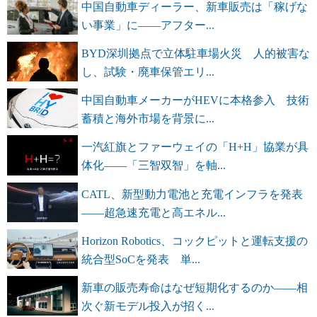
中国自動車ディーラー、新車販売は「稼げな
い事業」に――アフター...
BYD深圳拠点で立体駐車場火災 人的被害な
し、試験・廃車保管エリ...
中国自動車メーカーがHEVに本格参入 技術
蓄積と海外市場を背景に...
一汽紅旗とファーウェイの「H+H」協業が具
体化――「三智双智」を軸...
CATL、新型動力電池と充電インフラを発表
――超急速充電と高エネル...
Horizon Robotics、コックピットと運転支援の
統合型SoCを発表 単...
新車の販売寿命はなぜ短期化するのか――相
次ぐ新モデル投入が招く...