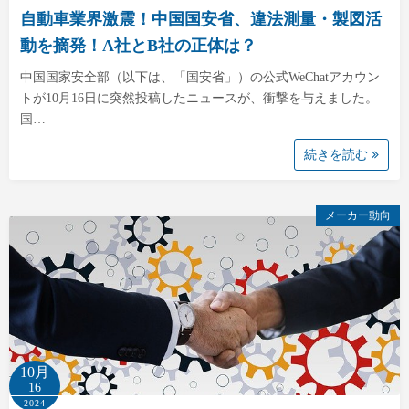
自動車業界激震！中国国安省、違法測量・製図活
動を摘発！A社とB社の正体は？
中国国家安全部（以下は、「国安省」）の公式WeChatアカウン
トが10月16日に突然投稿したニュースが、衝撃を与えました。
国…
続きを読む
メーカー動向
10月
16
2024