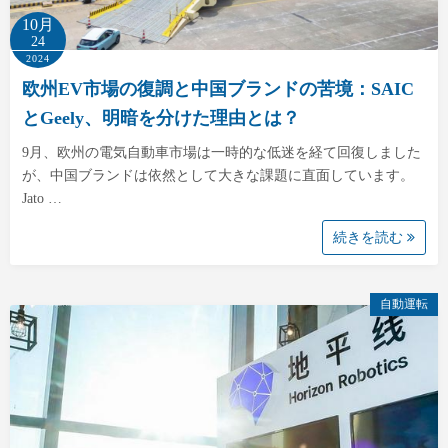
10月
24
2024
欧州EV市場の復調と中国ブランドの苦境：SAIC
とGeely、明暗を分けた理由とは？
9月、欧州の電気自動車市場は一時的な低迷を経て回復しました
が、中国ブランドは依然として大きな課題に直面しています。
Jato …
続きを読む
自動運転