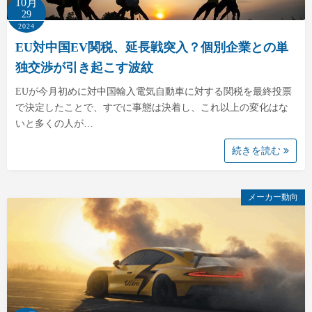
10月
29
2024
EU対中国EV関税、延長戦突入？個別企業との単
独交渉が引き起こす波紋
EUが今月初めに対中国輸入電気自動車に対する関税を最終投票
で決定したことで、すでに事態は決着し、これ以上の変化はな
いと多くの人が…
続きを読む
メーカー動向