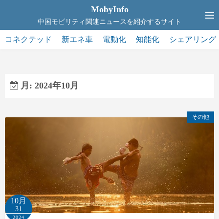
コ
MobyInfo
ン
中国モビリティ関連ニュースを紹介するサイト
テ
コネクテッド
新エネ車
電動化
知能化
シェアリング
ン
ツ
へ
ス
月:
2024年10月
キ
ッ
その他
プ
10月
31
2024