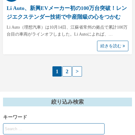
Li Auto、新興EVメーカー初の100万台突破！レン
ジエクステンダー技術で中産階級の心をつかむ
Li Auto（理想汽車）は10月14日、江蘇省常州の拠点で累計100万
台目の車両がラインオフしました。Li Autoによれば、…
続きを読む
投
1
2
>
稿
の
絞り込み検索
ペ
キーワード
ー
ジ