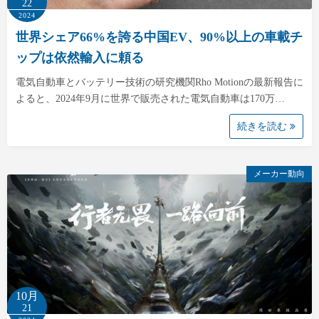
22
2024
世界シェア66%を誇る中国EV、90%以上の車載チ
ップは依然輸入に頼る
電気自動車とバッテリー技術の研究機関Rho Motionの最新報告に
よると、2024年9月に世界で販売された電気自動車は170万…
続きを読む
メーカー動向
10月
21