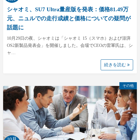
シャオミ、SU7 Ultra量産版を発表：価格81.49万
元、ニュルでの走行成績と価格についての疑問が
話題に
10月29日の夜、シャオミは「シャオミ 15（スマホ）および澎湃
OS2新製品発表会」を開催しました。会場でCEOの雷軍氏は、シ
ャ…
続きを読む
その他
10月