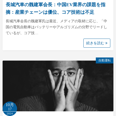
長城汽車の魏建軍会長：中国EV業界の課題を指
摘：産業チェーンは優位、コア技術は不足
長城汽車会長の魏建軍氏は最近、メディアの取材に応じ、「中
国の電気自動車はバッテリーやアルゴリズムの分野でリードし
ているが、コア技…
続きを読む
自動運転
10月
17
2024