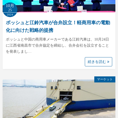
10月
25
2024
ボッシュと江鈴汽車が合弁設立！軽商用車の電動
化に向けた戦略的提携
ボッシュと中国の商用車メーカーである江鈴汽車は、10月24日
に江西省南昌市で合弁協定を締結し、合弁会社を設立すること
を発表しまし…
続きを読む
マーケット