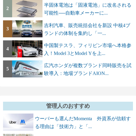
半固体電池は「固液電池」に改名される
2
可能性──自動車メーカーに...
吉利汽車、販売統括会社を新設 中核4ブ
3
ランドの体制を集約し「一...
中国製テスラ、フィリピン市場へ本格参
4
入！Model 3とModel Yを上...
広汽ホンダが複数ブランド同時販売を試
5
験導入：地場ブランドAION...
管理人のおすすめ
ウーバーも選んだMomenta 外資系が信頼す
る理由は「技術力」と「...