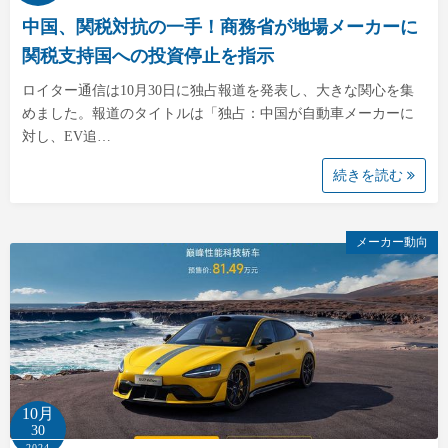
中国、関税対抗の一手！商務省が地場メーカーに
関税支持国への投資停止を指示
ロイター通信は10月30日に独占報道を発表し、大きな関心を集
めました。報道のタイトルは「独占：中国が自動車メーカーに
対し、EV追…
続きを読む
メーカー動向
10月
30
2024