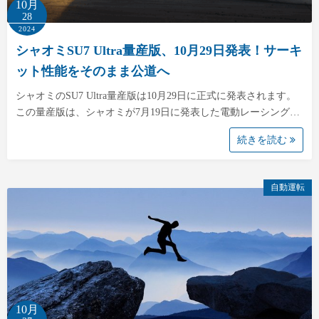
10月
28
2024
シャオミSU7 Ultra量産版、10月29日発表！サーキ
ット性能をそのまま公道へ
シャオミのSU7 Ultra量産版は10月29日に正式に発表されます。
この量産版は、シャオミが7月19日に発表した電動レーシング…
続きを読む
自動運転
10月