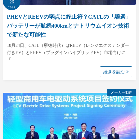
26
2024
PHEVとREEVの弱点に終止符？CATLの「驍遥」
バッテリーが航続400kmとナトリウムイオン技術
で新たな可能性
10月24日、CATL（寧徳時代）はREEV（レンジエクステンダー
付きEV）とPHEV（プラグインハイブリッドEV）市場向けに
「…
続きを読む
メーカー動向