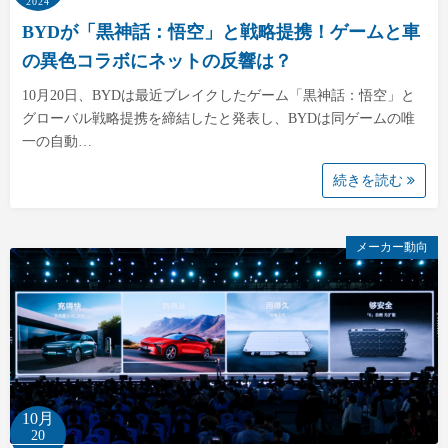
2024
BYDが「黒神話：悟空」と戦略提携！ゲームと車
の異色コラボにネットの反響は？
10月20日、BYDは最近ブレイクしたゲーム「黒神話：悟空」と
グローバル戦略提携を締結したと発表し、BYDは同ゲームの唯
一の自動…
続きを読む
メーカー動向
10月
20