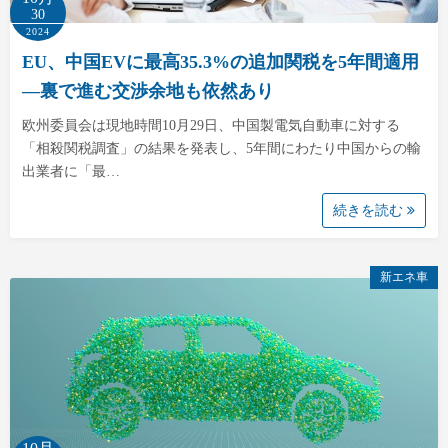
30
2024
EU、中国EVに最高35.3%の追加関税を5年間適用
―裏で進む交渉余地も依然あり
欧州委員会は現地時間10月29日、中国製電気自動車に対する
「相殺関税調査」の結果を発表し、5年間にわたり中国からの輸
出業者に「最…
続きを読む
新エネ車