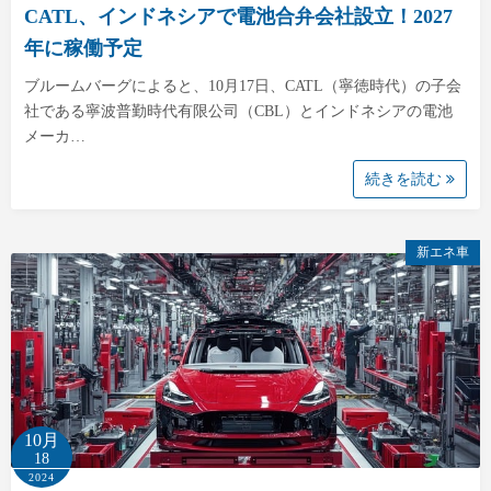
CATL、インドネシアで電池合弁会社設立！2027
年に稼働予定
ブルームバーグによると、10月17日、CATL（寧徳時代）の子会
社である寧波普勤時代有限公司（CBL）とインドネシアの電池
メーカ…
続きを読む
新エネ車
10月
18
2024