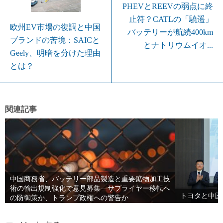
PHEVとREEVの弱点に終
止符？CATLの「驍遥」
欧州EV市場の復調と中国
バッテリーが航続400km
ブランドの苦境：SAICと
とナトリウムイオ...
Geely、明暗を分けた理由
とは？
関連記事
中国商務省、バッテリー部品製造と重要鉱物加工技
術の輸出規制強化で意見募集—サプライヤー移転へ
トヨタと中国
の防御策か、トランプ政権への警告か