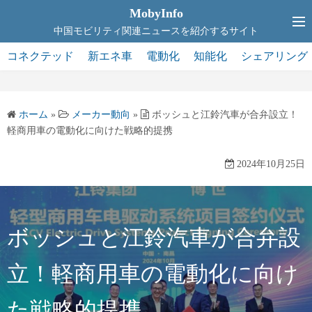
コ
MobyInfo
ン
中国モビリティ関連ニュースを紹介するサイト
テ
コネクテッド
新エネ車
電動化
知能化
シェアリング
ン
ツ
へ
ホーム
»
メーカー動向
»
ボッシュと江鈴汽車が合弁設立！
ス
軽商用車の電動化に向けた戦略的提携
キ
ッ
2024年10月25日
プ
ボッシュと江鈴汽車が合弁設
立！軽商用車の電動化に向け
た戦略的提携