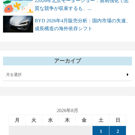
22026年北京モーターショー：規制強化で悪
質な競争が収束するも、...
BYD 2026年4月販売分析：国内市場の失速、
成長構造の海外依存シフト
アーカイブ
月を選択
2026年8月
月
火
水
木
金
土
日
1
2