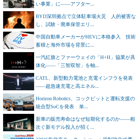
い事業」に――アフター...
BYD深圳拠点で立体駐車場火災 人的被害な
し、試験・廃車保管エリ...
中国自動車メーカーがHEVに本格参入 技術
蓄積と海外市場を背景に...
一汽紅旗とファーウェイの「H+H」協業が具
体化――「三智双智」を軸...
CATL、新型動力電池と充電インフラを発表
――超急速充電と高エネル...
Horizon Robotics、コックピットと運転支援の
統合型SoCを発表 単...
新車の販売寿命はなぜ短期化するのか――相
次ぐ新モデル投入が招く...