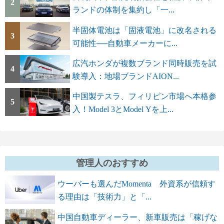
2
ランドの体制を集約し「一...
半固体電池は「固液電池」に改名される
3
可能性──自動車メーカーに...
広汽ホンダが複数ブランド同時販売を試
4
験導入：地場ブランドAION...
中国製テスラ、フィリピン市場へ本格参
5
入！Model 3とModel Yを上...
管理人のおすすめ
ウーバーも選んだMomenta 外資系が信頼す
る理由は「技術力」と「...
中国自動車ディーラー、新車販売は「稼げな