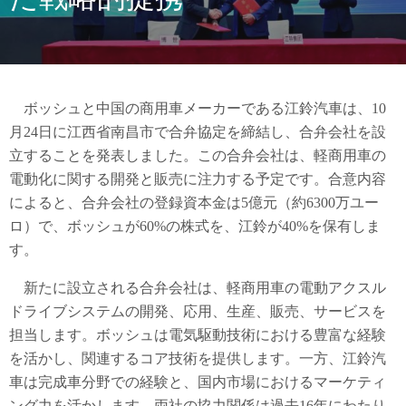
ボッシュと中国の商用車メーカーである江鈴汽車は、10
月24日に江西省南昌市で合弁協定を締結し、合弁会社を設
立することを発表しました。この合弁会社は、軽商用車の
電動化に関する開発と販売に注力する予定です。合意内容
によると、合弁会社の登録資本金は5億元（約6300万ユー
ロ）で、ボッシュが60%の株式を、江鈴が40%を保有しま
す。
新たに設立される合弁会社は、軽商用車の電動アクスル
ドライブシステムの開発、応用、生産、販売、サービスを
担当します。ボッシュは電気駆動技術における豊富な経験
を活かし、関連するコア技術を提供します。一方、江鈴汽
車は完成車分野での経験と、国内市場におけるマーケティ
ング力を活かします。両社の協力関係は過去16年にわたり