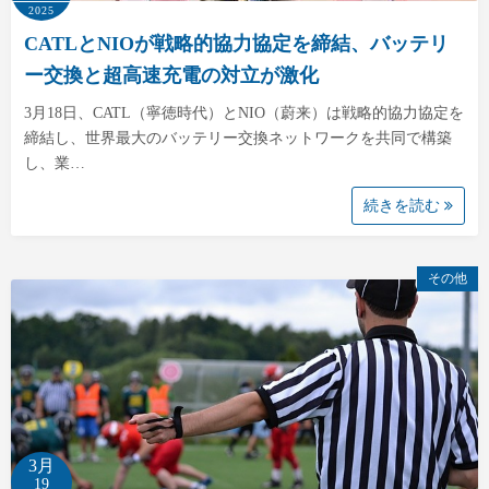
2025
CATLとNIOが戦略的協力協定を締結、バッテリ
ー交換と超高速充電の対立が激化
3月18日、CATL（寧徳時代）とNIO（蔚来）は戦略的協力協定を
締結し、世界最大のバッテリー交換ネットワークを共同で構築
し、業…
続きを読む
その他
3月
19