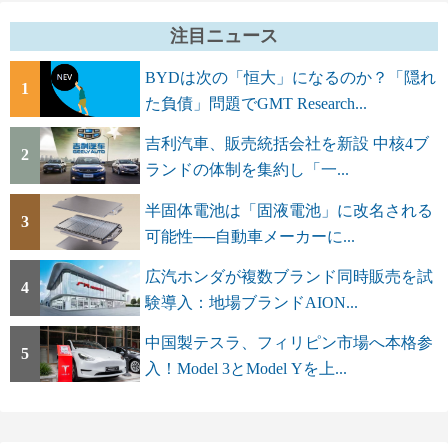
注目ニュース
BYDは次の「恒大」になるのか？「隠れ
1
た負債」問題でGMT Research...
吉利汽車、販売統括会社を新設 中核4ブ
2
ランドの体制を集約し「一...
半固体電池は「固液電池」に改名される
3
可能性──自動車メーカーに...
広汽ホンダが複数ブランド同時販売を試
4
験導入：地場ブランドAION...
中国製テスラ、フィリピン市場へ本格参
5
入！Model 3とModel Yを上...