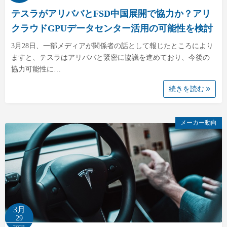
テスラがアリババとFSD中国展開で協力か？アリ
クラウドGPUデータセンター活用の可能性を検討
3月28日、一部メディアが関係者の話として報じたところにより
ますと、テスラはアリババと緊密に協議を進めており、今後の
協力可能性に…
続きを読む
メーカー動向
3月
29
2025