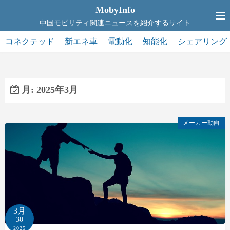
コ
MobyInfo
ン
中国モビリティ関連ニュースを紹介するサイト
テ
コネクテッド
新エネ車
電動化
知能化
シェアリング
ン
ツ
へ
ス
月:
2025年3月
キ
ッ
メーカー動向
プ
3月
30
2025