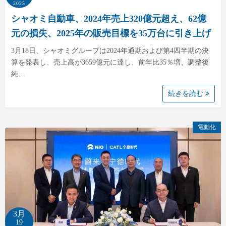
2025
シャオミ自動車、2024年売上320億元超え、62億
元の損失、2025年の販売目標を35万台に引き上げ
3月18日、シャオミグループは2024年通期および第4四半期の決
算を発表し、売上高が3659億元に達し、前年比35％増、調整後
純…
続きを読む
電動化
3月
19