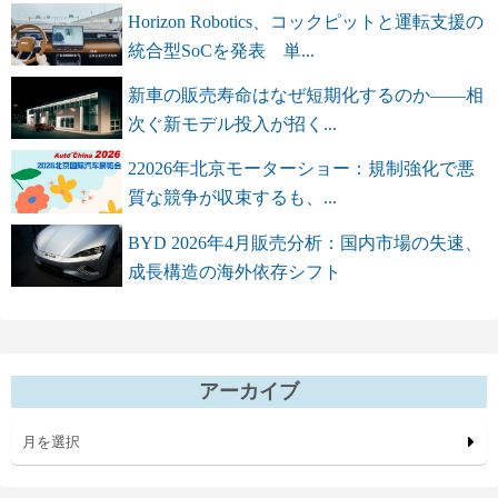
Horizon Robotics、コックピットと運転支援の
統合型SoCを発表 単...
新車の販売寿命はなぜ短期化するのか――相
次ぐ新モデル投入が招く...
22026年北京モーターショー：規制強化で悪
質な競争が収束するも、...
BYD 2026年4月販売分析：国内市場の失速、
成長構造の海外依存シフト
アーカイブ
月を選択