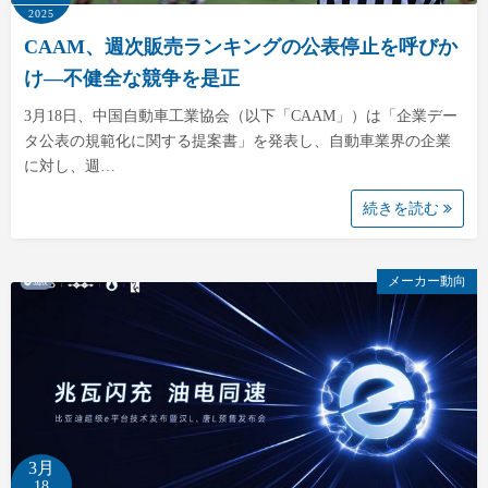
2025
CAAM、週次販売ランキングの公表停止を呼びか
け—不健全な競争を是正
3月18日、中国自動車工業協会（以下「CAAM」）は「企業デー
タ公表の規範化に関する提案書」を発表し、自動車業界の企業
に対し、週…
続きを読む
メーカー動向
3月
18