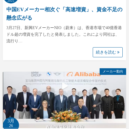
2025
中国EVメーカー相次ぐ「高速増資」、資金不足の
懸念広がる
3月27日、新興EVメーカーNIO（蔚来）は、香港市場で40億香港
ドル超の増資を完了したと発表しました。これにより同社は、
流行り…
続きを読む
メーカー動向
3月
26