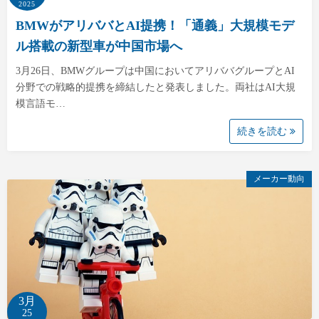
2025
BMWがアリババとAI提携！「通義」大規模モデ
ル搭載の新型車が中国市場へ
3月26日、BMWグループは中国においてアリババグループとAI
分野での戦略的提携を締結したと発表しました。両社はAI大規
模言語モ…
続きを読む
メーカー動向
3月
25