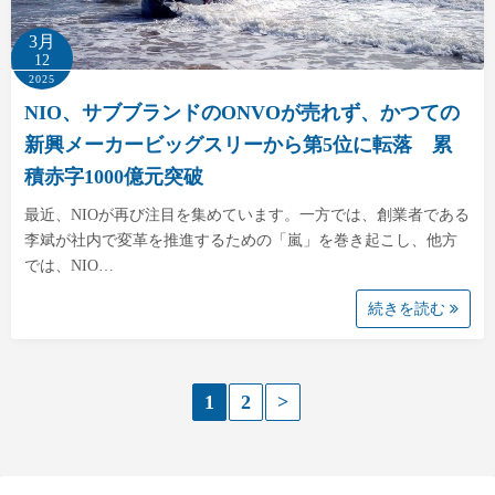
3月
12
2025
NIO、サブブランドのONVOが売れず、かつての
新興メーカービッグスリーから第5位に転落 累
積赤字1000億元突破
最近、NIOが再び注目を集めています。一方では、創業者である
李斌が社内で変革を推進するための「嵐」を巻き起こし、他方
では、NIO…
続きを読む
投
1
2
>
稿
の