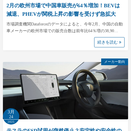
2月の欧州市場で中国車販売が64％増加！BEVは
減退、PHEVが関税上昇の影響を受けず急拡大
市場調査機関Dataforceのデータによると、今年2月、中国の自動
車メーカーの欧州市場での販売台数は前年比64％増の38,90…
続きを読む
メーカー動向
3月
24
2025
テスラのFSD試用が突然停止？安定性や安全性の