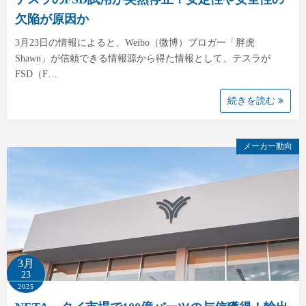
欠陥が原因か
3月23日の情報によると、Weibo（微博）ブロガー「胖虎
Shawn」が信頼できる情報源から得た情報として、テスラが
FSD（F…
続きを読む
メーカー動向
3月
23
2025