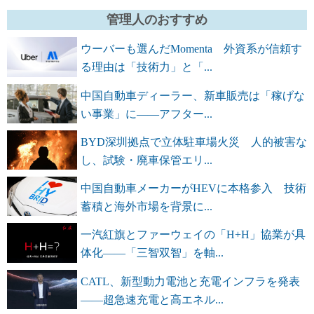
管理人のおすすめ
ウーバーも選んだMomenta 外資系が信頼す
る理由は「技術力」と「...
中国自動車ディーラー、新車販売は「稼げな
い事業」に――アフター...
BYD深圳拠点で立体駐車場火災 人的被害な
し、試験・廃車保管エリ...
中国自動車メーカーがHEVに本格参入 技術
蓄積と海外市場を背景に...
一汽紅旗とファーウェイの「H+H」協業が具
体化――「三智双智」を軸...
CATL、新型動力電池と充電インフラを発表
――超急速充電と高エネル...