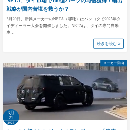
NETA、タイ市場で100億バーツの与信獲得！輸出
戦略が国内苦境を救うか？
3月20日、新興メーカーのNETA（哪吒）はバンコクで2025年タ
イディーラー大会を開催しました。NETAは、タイの専門自動
車…
続きを読む
メーカー動向
3月
21
2025