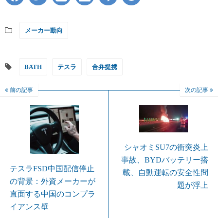
メーカー動向
BATH
テスラ
合弁提携
前の記事
次の記事
シャオミSU7の衝突炎上
事故、BYDバッテリー搭
テスラFSD中国配信停止
載、自動運転の安全性問
の背景：外資メーカーが
題が浮上
直面する中国のコンプラ
イアンス壁