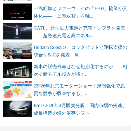
一汽紅旗とファーウェイの「H+H」協業が具
体化――「三智双智」を軸...
CATL、新型動力電池と充電インフラを発表
――超急速充電と高エネル...
Horizon Robotics、コックピットと運転支援の
統合型SoCを発表 単...
新車の販売寿命はなぜ短期化するのか――相
次ぐ新モデル投入が招く...
22026年北京モーターショー：規制強化で悪
質な競争が収束するも、...
BYD 2026年4月販売分析：国内市場の失速、
成長構造の海外依存シフト