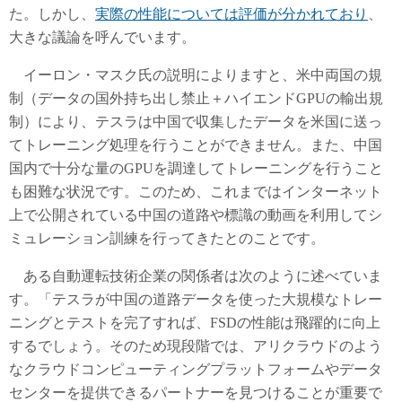
た。しかし、
実際の性能については評価が分かれており
、
大きな議論を呼んでいます。
イーロン・マスク氏の説明によりますと、米中両国の規
制（データの国外持ち出し禁止＋ハイエンドGPUの輸出規
制）により、テスラは中国で収集したデータを米国に送っ
てトレーニング処理を行うことができません。また、中国
国内で十分な量のGPUを調達してトレーニングを行うこと
も困難な状況です。このため、これまではインターネット
上で公開されている中国の道路や標識の動画を利用してシ
ミュレーション訓練を行ってきたとのことです。
ある自動運転技術企業の関係者は次のように述べていま
す。「テスラが中国の道路データを使った大規模なトレー
ニングとテストを完了すれば、FSDの性能は飛躍的に向上
するでしょう。そのため現段階では、アリクラウドのよう
なクラウドコンピューティングプラットフォームやデータ
センターを提供できるパートナーを見つけることが重要で