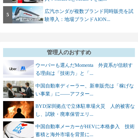
広汽ホンダが複数ブランド同時販売を試
5
験導入：地場ブランドAION...
管理人のおすすめ
ウーバーも選んだMomenta 外資系が信頼す
る理由は「技術力」と「...
中国自動車ディーラー、新車販売は「稼げな
い事業」に――アフター...
BYD深圳拠点で立体駐車場火災 人的被害な
し、試験・廃車保管エリ...
中国自動車メーカーがHEVに本格参入 技術
蓄積と海外市場を背景に...