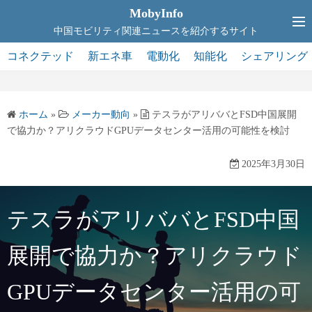
コ
MobyInfo
ン
中国モビリティ関連ニュースを紹介するサイト
テ
コネクテッド
新エネ車
電動化
知能化
シェアリング
ン
ツ
へ
ホーム
»
メーカー動向
»
テスラがアリババとFSD中国展開
ス
で協力か？アリクラウドGPUデータセンター活用の可能性を検討
キ
ッ
2025年3月30日
プ
テスラがアリババとFSD中国
展開で協力か？アリクラウド
GPUデータセンター活用の可