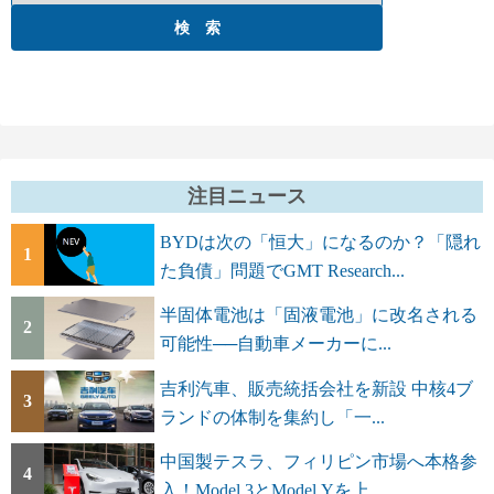
注目ニュース
BYDは次の「恒大」になるのか？「隠れ
1
た負債」問題でGMT Research...
半固体電池は「固液電池」に改名される
2
可能性──自動車メーカーに...
吉利汽車、販売統括会社を新設 中核4ブ
3
ランドの体制を集約し「一...
中国製テスラ、フィリピン市場へ本格参
4
入！Model 3とModel Yを上...