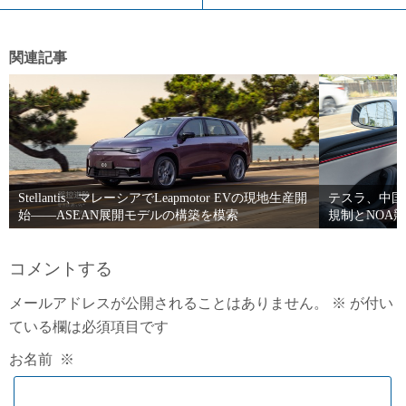
関連記事
Stellantis、マレーシアでLeapmotor EVの現地生産開
テスラ、中国
始――ASEAN展開モデルの構築を模索
規制とNOA
コメントする
メールアドレスが公開されることはありません。
※
が付い
ている欄は必須項目です
お名前
※