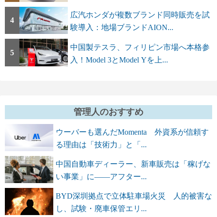
広汽ホンダが複数ブランド同時販売を試
4
験導入：地場ブランドAION...
中国製テスラ、フィリピン市場へ本格参
5
入！Model 3とModel Yを上...
管理人のおすすめ
ウーバーも選んだMomenta 外資系が信頼す
る理由は「技術力」と「...
中国自動車ディーラー、新車販売は「稼げな
い事業」に――アフター...
BYD深圳拠点で立体駐車場火災 人的被害な
し、試験・廃車保管エリ...