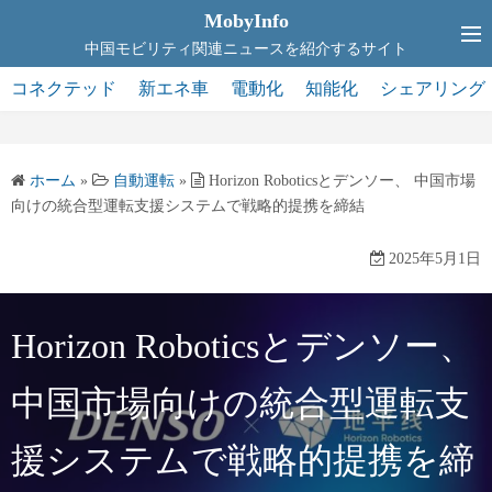
コ
MobyInfo
ン
中国モビリティ関連ニュースを紹介するサイト
テ
コネクテッド
新エネ車
電動化
知能化
シェアリング
ン
ツ
へ
ホーム
»
自動運転
»
Horizon Roboticsとデンソー、 中国市場
ス
向けの統合型運転支援システムで戦略的提携を締結
キ
ッ
2025年5月1日
プ
Horizon Roboticsとデンソー、
中国市場向けの統合型運転支
援システムで戦略的提携を締