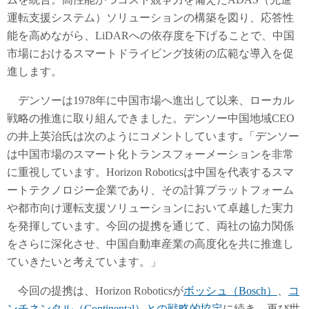
運転支援システム）ソリューションの構築を図り、応答性
能を高めながら、LiDARへの依存度を下げることで、中国
市場におけるスマートドライビング技術の広範な導入を促
進します。
デンソーは1978年に中国市場へ進出して以来、ローカル
戦略の推進に取り組んできました。デンソー中国地域CEO
の井上英治氏は次のようにコメントしています｡「デンソー
は中国市場のスマート化トランスフォーメーションを非常
に重視しています。Horizon Roboticsは中国を代表するスマ
ートテクノロジー企業であり、その計算プラットフォーム
や都市向け運転支援ソリューションにおいて卓越した実力
を発揮しています。今回の提携を通じて、両社の協力関係
をさらに深化させ、中国自動車産業の高度化を共に推進し
ていきたいと考えています。」
今回の提携は、Horizon Roboticsが
ボッシュ（Bosch）
、
コ
ンチネンタル（Continental）との戦略的協定
に続き、再び世