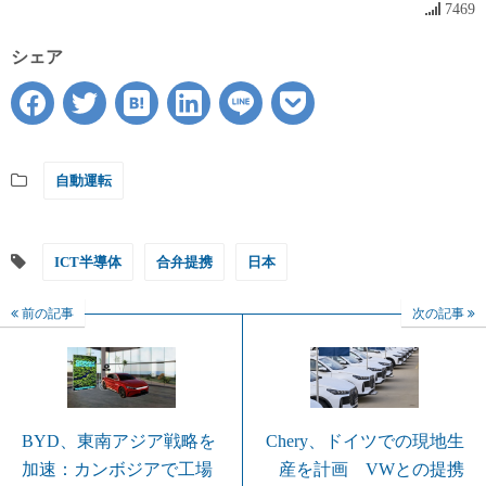
7469
シェア
自動運転
ICT半導体
合弁提携
日本
前の記事
次の記事
Chery、ドイツでの現地生
BYD、東南アジア戦略を
産を計画 VWとの提携
加速：カンボジアで工場