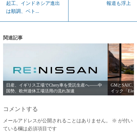
報道も浮上
起工、インドネシア進出
は順調、ベト...
関連記事
日産、イギリス工場でChery車を受託生産へ――中
GMとSAIC
国勢、欧州遊休工場活用の流れ加速
イック「Elec
コメントする
メールアドレスが公開されることはありません。
※
が付い
ている欄は必須項目です