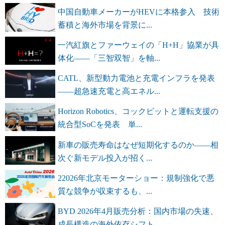
中国自動車メーカーがHEVに本格参入 技術
蓄積と海外市場を背景に...
一汽紅旗とファーウェイの「H+H」協業が具
体化――「三智双智」を軸...
CATL、新型動力電池と充電インフラを発表
――超急速充電と高エネル...
Horizon Robotics、コックピットと運転支援の
統合型SoCを発表 単...
新車の販売寿命はなぜ短期化するのか――相
次ぐ新モデル投入が招く...
22026年北京モーターショー：規制強化で悪
質な競争が収束するも、...
BYD 2026年4月販売分析：国内市場の失速、
成長構造の海外依存シフト