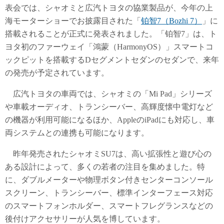
表会では、シャオミと広汽トヨタの協業製品が、今年の上
海モーターショーでお披露目された「
铂智7（Bozhi 7）
」に
搭載されることが正式に発表されました。「铂智7」は、ト
ヨタ初のファーウェイ「鴻蒙（HarmonyOS）」スマートコ
ックピットを搭載するDセグメントセダンのセダンで、来年
の発売が予定されています。
広汽トヨタの車両では、シャオミの「Mi Pad」シリーズ
や車載オーディオ、トランシーバー、高輝度懐中電灯など
の機器が利用可能になるほか、AppleのiPadにも対応し、車
両システムとの連携も可能になります。
昨年発売されたシャオミSU7は、高い拡張性と遊び心の
ある設計によって、多くの若者の注目を集めました。特
に、ダブルメーターや物理ボタン付きセンターコンソール
スクリーン、トランシーバー、標準インターフェース対応
のスマートフォンホルダー、スマートフレグランスなどの
後付けアクセサリーが人気を博しています。