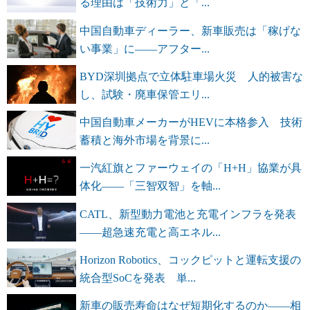
る理由は「技術力」と「...
中国自動車ディーラー、新車販売は「稼げな
い事業」に――アフター...
BYD深圳拠点で立体駐車場火災 人的被害な
し、試験・廃車保管エリ...
中国自動車メーカーがHEVに本格参入 技術
蓄積と海外市場を背景に...
一汽紅旗とファーウェイの「H+H」協業が具
体化――「三智双智」を軸...
CATL、新型動力電池と充電インフラを発表
――超急速充電と高エネル...
Horizon Robotics、コックピットと運転支援の
統合型SoCを発表 単...
新車の販売寿命はなぜ短期化するのか――相