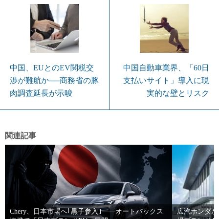
中国、EUとのEV関税交
中国自動車業界、「60日
渉が難航か──商務省の豚
支払いサイト」導入に現
肉調査延長が示唆
実的な壁とリスク
関連記事
Chery、日本市場へ｢黒子参入｣――オートバックス
広汽ホンダが