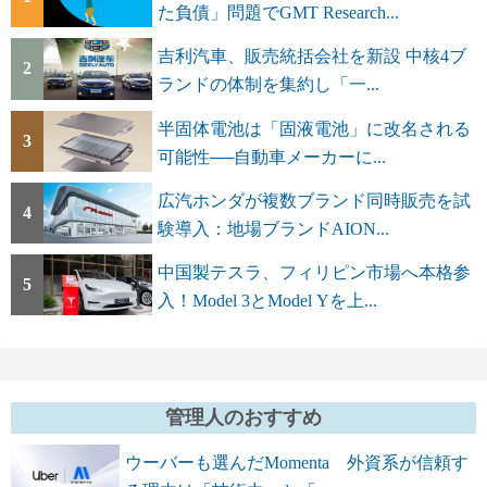
た負債」問題でGMT Research...
吉利汽車、販売統括会社を新設 中核4ブ
2
ランドの体制を集約し「一...
半固体電池は「固液電池」に改名される
3
可能性──自動車メーカーに...
広汽ホンダが複数ブランド同時販売を試
4
験導入：地場ブランドAION...
中国製テスラ、フィリピン市場へ本格参
5
入！Model 3とModel Yを上...
管理人のおすすめ
ウーバーも選んだMomenta 外資系が信頼す