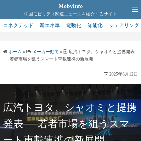
コ
MobyInfo
ン
中国モビリティ関連ニュースを紹介するサイト
テ
コネクテッド
新エネ車
電動化
知能化
シェアリング
ン
ツ
へ
ホーム
»
メーカー動向
»
広汽トヨタ、シャオミと提携発表
ス
──若者市場を狙うスマート車載連携の新展開
キ
ッ
2025年6月12日
プ
広汽トヨタ、シャオミと提携
発表──若者市場を狙うスマ
ート車載連携の新展開