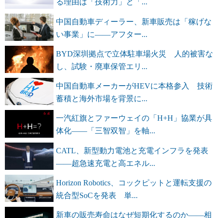
る理由は「技術力」と「...
中国自動車ディーラー、新車販売は「稼げな
い事業」に――アフター...
BYD深圳拠点で立体駐車場火災 人的被害な
し、試験・廃車保管エリ...
中国自動車メーカーがHEVに本格参入 技術
蓄積と海外市場を背景に...
一汽紅旗とファーウェイの「H+H」協業が具
体化――「三智双智」を軸...
CATL、新型動力電池と充電インフラを発表
――超急速充電と高エネル...
Horizon Robotics、コックピットと運転支援の
統合型SoCを発表 単...
新車の販売寿命はなぜ短期化するのか――相