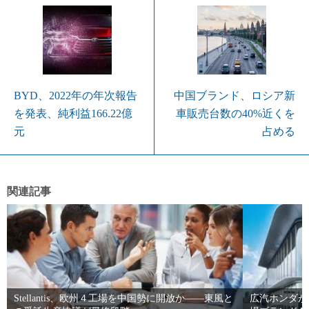
BYD、2022年の年次報告
中国ブランド、ロシア新
を発表、純利益166.22億
車販売台数の40%近くを
元
占める
関連記事
Stellantis、欧州４工場を中国勢に開放か――東風と
広汽ホンダが