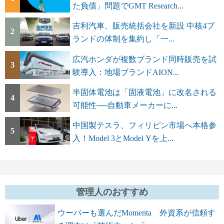
た負債」問題でGMT Research...
吉利汽車、販売統括会社を新設 中核4ブ
2
ランドの体制を集約し「一...
広汽ホンダが複数ブランド同時販売を試
3
験導入：地場ブランドAION...
半固体電池は「固液電池」に改名される
4
可能性──自動車メーカーに...
中国製テスラ、フィリピン市場へ本格参
5
入！Model 3とModel Yを上...
管理人のおすすめ
ウーバーも選んだMomenta 外資系が信頼す