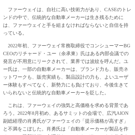
ファーウェイは、自社に高い技術力があり、CASEのトレ
ンドの中で、伝統的な自動車メーカーは生き残るために
は、ファーウェイと手を組まなければならないと自信を持
っている。
2022年初、ファーウェイ常務取締役でコンシューマーBG
CEOのリチャード・ユー（余承東）氏はある内部会議での
発言が不用意にリークされて、業界では波紋を呼んだ。ユ
ー氏は、一部の自動車メーカーは、ブランド力も、販売ネ
ットワークも、販売実績も、製品設計の力も、よいユーザ
ー体験もすべてなく、新勢力にも負けており、今後生きて
いられないと伝統的な自動車メーカーを貶した。
これは、ファーウェイの強気と高価格を求める背景であ
ろう。2022年8月初め、あるサミットの会場で、広汽AION
副総経理の肖勇氏がファーウェイの「提示価格が高すぎ」
と不満をこぼした。肖勇氏は「自動車メーカーが製品を作