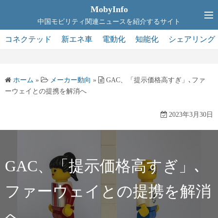
コ
MobyInfo
ン
中国モビリティ関連ニュースを紹介するサイト
テ
コネクテッド
新エネ車
電動化
知能化
シェアリング
ン
ツ
へ
ホーム
»
メーカー動向
»
GAC、「提示価格高すぎ」､ファ
ス
ーウェイとの提携を解消へ
キ
ッ
2023年3月30日
プ
GAC、「提示価格高すぎ」､
ファーウェイとの提携を解消
へ