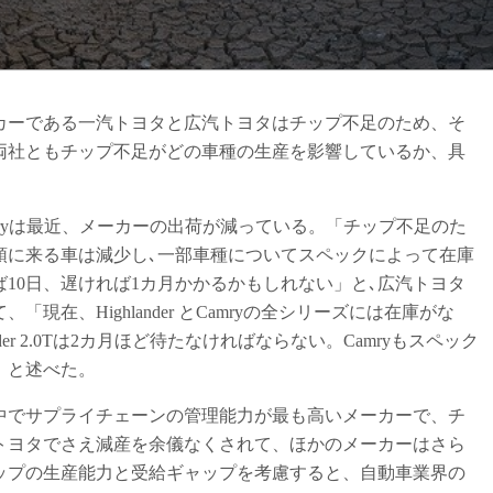
ーである一汽トヨタと広汽トヨタはチップ不足のため、そ
両社ともチップ不足がどの車種の生産を影響しているか、具
、Camryは最近、メーカーの出荷が減っている。「チップ不足のた
頭に来る車は減少し､一部車種についてスペックによって在庫
10日、遅ければ1カ月かかるかもしれない」と､広汽トヨタ
在、Highlander とCamryの全シリーズには在庫がな
er 2.0Tは2カ月ほど待たなければならない。Camryもスペック
」と述べた。
でサプライチェーンの管理能力が最も高いメーカーで、チ
トヨタでさえ減産を余儀なくされて、ほかのメーカーはさら
ップの生産能力と受給ギャップを考慮すると、自動車業界の