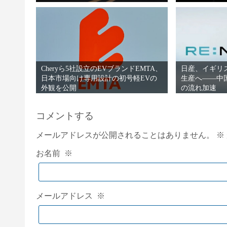
Cheryら5社設立のEVブランドEMTA、
日産、イギリス
日本市場向け専用設計の初号軽EVの
生産へ――中
外観を公開
の流れ加速
コメントする
メールアドレスが公開されることはありません。
※
お名前
※
メールアドレス
※