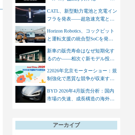
智双智」を軸...
CATL、新型動力電池と充電イン
フラを発表――超急速充電と高
エネル...
Horizon Robotics、コックピット
と運転支援の統合型SoCを発
表 単...
新車の販売寿命はなぜ短期化す
るのか――相次ぐ新モデル投入
が招く...
22026年北京モーターショー：規
制強化で悪質な競争が収束する
も、...
BYD 2026年4月販売分析：国内
市場の失速、成長構造の海外依
存シフト
アーカイブ