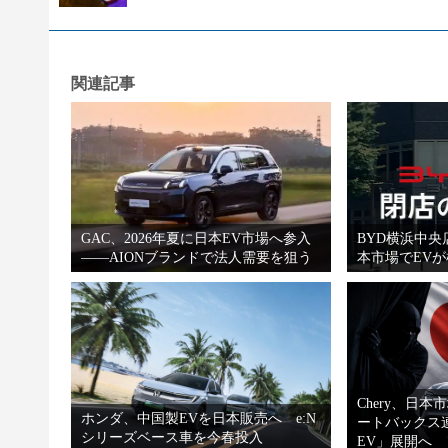
関連記事
GAC、2026年夏に日本EV市場へ参入
BYD横浜中央
――AIONブランドで法人需要を狙う
本市場でEV
Chery、日
ホンダ、中国製EVを日本販売へ e:N
ートバックス
シリーズベース車を今春投入
EV」展開へ