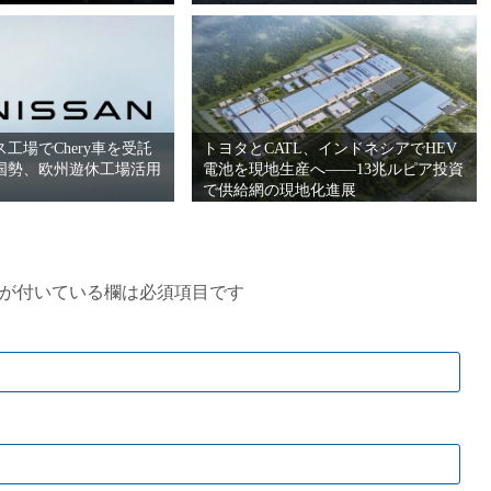
工場でChery車を受託
トヨタとCATL、インドネシアでHEV
国勢、欧州遊休工場活用
電池を現地生産へ――13兆ルピア投資
で供給網の現地化進展
が付いている欄は必須項目です