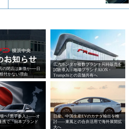
広汽ホンダが複数ブランド同時販売を
店の閉店は象徴か──日
試験導入：地場ブランドAION・
が根付かない理由
Trumpchiとの店舗共有へ
本市場へ｢黒子参入｣――オ
日産、中国生産EVのカナダ輸出を検
連携で「日本ブランド
討――東風との合弁活用で海外展開拡
大へ