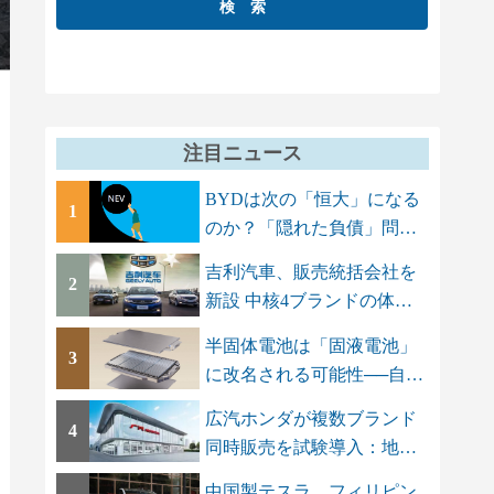
注目ニュース
BYDは次の「恒大」になる
1
のか？「隠れた負債」問題
でGMT Research...
吉利汽車、販売統括会社を
2
新設 中核4ブランドの体制
を集約し「一...
半固体電池は「固液電池」
3
に改名される可能性──自動
車メーカーに...
広汽ホンダが複数ブランド
4
同時販売を試験導入：地場
ブランドAION...
中国製テスラ、フィリピン