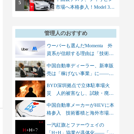
5
市場へ本格参入！Model 3と
Model Yを上...
管理人のおすすめ
ウーバーも選んだMomenta 外
資系が信頼する理由は「技術
力」と「...
中国自動車ディーラー、新車販
売は「稼げない事業」に――ア
フター...
BYD深圳拠点で立体駐車場火
災 人的被害なし、試験・廃車
保管エリ...
中国自動車メーカーがHEVに本
格参入 技術蓄積と海外市場を
背景に...
一汽紅旗とファーウェイの
「H+H」協業が具体化――「三