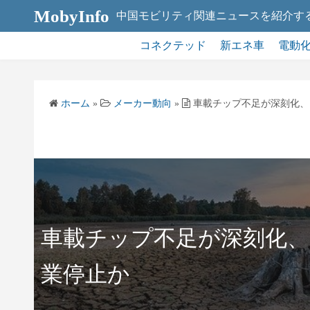
コ
MobyInfo
中国モビリティ関連ニュースを紹介す
ン
テ
コネクテッド
新エネ車
電動
ン
ツ
へ
ホーム
»
メーカー動向
»
車載チップ不足が深刻化、
ス
キ
ッ
プ
車載チップ不足が深刻化
業停止か