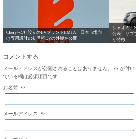
シャオミ、Sk
Cheryら5社設立のEVブランドEMTA、日本市場向
公表 サブブ
け専用設計の初号軽EVの外観を公開
が特徴
コメントする
メールアドレスが公開されることはありません。
※
が付い
ている欄は必須項目です
お名前
※
メールアドレス
※