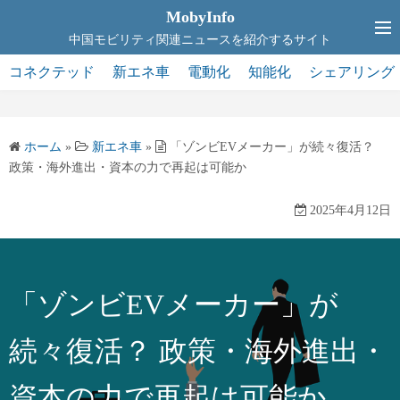
コ
MobyInfo
ン
中国モビリティ関連ニュースを紹介するサイト
テ
コネクテッド
新エネ車
電動化
知能化
シェアリング
ン
ツ
へ
ホーム
»
新エネ車
»
「ゾンビEVメーカー」が続々復活？
ス
政策・海外進出・資本の力で再起は可能か
キ
ッ
2025年4月12日
プ
「ゾンビEVメーカー」が
続々復活？ 政策・海外進出・
資本の力で再起は可能か