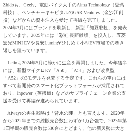
Zhidoも、Geely、電動バイク大手のAima Technology（愛瑪
科技）、ベンチャーキャピタルのGSR Ventures（金沙江創
投）などからの資本注入を受けて再編を完了しました。
2024年3月にはブランドを刷新し、新型「知豆彩虹」を発表
しています。2025年には「彩虹 長距離版」を投入し、五菱
宏光MINI EVや長安Luminがひしめく小型EV市場での巻き
返しを狙っています。
Letinも2024年5月に静かに生産を再開しました。今年後半
には、新型マイクロEV「A50」「A51」および改良型
「A52」の3モデルを発売する予定です。これらの車両には
すべて新開発のスマート化プラットフォームが採用されて
おり、Inpower（英搏爾）などのサプライチェーン企業の支
援を受けて再編が進められています。
Aiwaysの再生戦略は「背水の陣」とも言えます。2020年
から2022年までの総販売台数はわずか1万台強で、2023年第
1四半期の販売台数は536台にとどまり、他の新興勢に大き