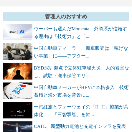
管理人のおすすめ
ウーバーも選んだMomenta 外資系が信頼す
る理由は「技術力」と「...
中国自動車ディーラー、新車販売は「稼げな
い事業」に――アフター...
BYD深圳拠点で立体駐車場火災 人的被害な
し、試験・廃車保管エリ...
中国自動車メーカーがHEVに本格参入 技術
蓄積と海外市場を背景に...
一汽紅旗とファーウェイの「H+H」協業が具
体化――「三智双智」を軸...
CATL、新型動力電池と充電インフラを発表