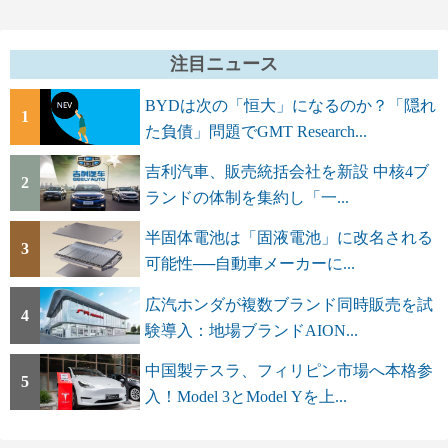
注目ニュース
BYDは次の「恒大」になるのか？「隠れ
1
た負債」問題でGMT Research...
吉利汽車、販売統括会社を新設 中核4ブ
2
ランドの体制を集約し「一...
半固体電池は「固液電池」に改名される
3
可能性──自動車メーカーに...
広汽ホンダが複数ブランド同時販売を試
4
験導入：地場ブランドAION...
中国製テスラ、フィリピン市場へ本格参
5
入！Model 3とModel Yを上...