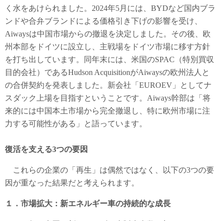
く水をあけられました。2024年5月には、BYDなど国内ブラ
ンドや合弁ブランドによる価格引き下げの影響を受け、
Aiwaysは中国市場からの撤退を決定しました。その後、欧
州本部をドイツに設立し、主戦場をドイツ市場に移す方針
を打ち出しています。同年末には、米国のSPAC（特別買収
目的会社）であるHudson AcquisitionがAiwaysの欧州法人と
の合併契約を発表しました。新会社「EUROEV」としてナ
スダック上場を目指すということです。Aiways幹部は「将
来的には中国本土市場から完全撤退し、特に欧州市場に注
力する可能性がある」と語っています。
復活を支える3つの要因
これらの企業の「再生」は偶然ではなく、以下の3つの要
因が重なった結果だと考えられます。
１．市場拡大：新エネルギー車の持続的な成長