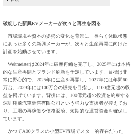
1
2
3
破綻した新興EVメーカーが次々と再生を図る
復活を支える3つの要因
真の再生か、それとも無駄な努力か
破綻した新興EVメーカーが次々と再生を図る
市場環境や資本の姿勢の変化を背景に、長らく休眠状態
にあった多くの新興メーカーが、次々と生産再開に向けた
計画を始動させています。
Weltmeisterは2024年に破産再編を完了し、2025年には本格
的な生産再開とブランド刷新を予定しています。目標は非
常に野心的で、2025年に生産を再開し、2027年には年間60
万台、2029年には100万台の販売を目指し、1100億元超の収
益を掲げています。背後には、100億元超の投資を約束する
深圳翔飛汽車銷售有限公司という強力な支援者が控えてお
り、工場の再稼働や債務返済、短期的な運営資金を確保し
ています。
かつてA00クラスの小型EV市場でスター的存在だった