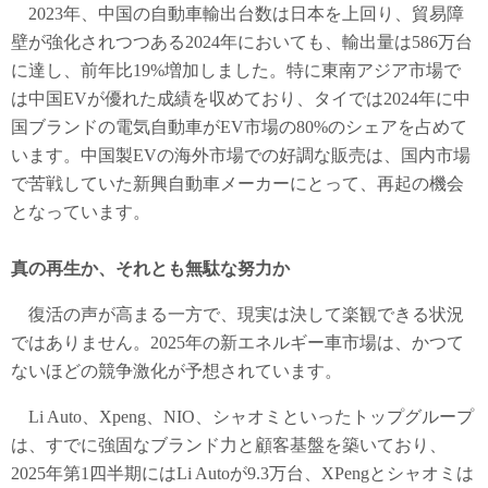
2023年、中国の自動車輸出台数は日本を上回り、貿易障
壁が強化されつつある2024年においても、輸出量は586万台
に達し、前年比19%増加しました。特に東南アジア市場で
は中国EVが優れた成績を収めており、タイでは2024年に中
国ブランドの電気自動車がEV市場の80%のシェアを占めて
います。中国製EVの海外市場での好調な販売は、国内市場
で苦戦していた新興自動車メーカーにとって、再起の機会
となっています。
真の再生か、それとも無駄な努力か
復活の声が高まる一方で、現実は決して楽観できる状況
ではありません。2025年の新エネルギー車市場は、かつて
ないほどの競争激化が予想されています。
Li Auto、Xpeng、NIO、シャオミといったトップグループ
は、すでに強固なブランド力と顧客基盤を築いており、
2025年第1四半期にはLi Autoが9.3万台、XPengとシャオミは