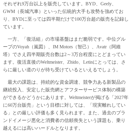
それぞれ9万台以上を販売しています。BYD、Geely、
GWM（長城汽車）といった伝統的大手も攻勢を強めてお
り、BYDに至っては四半期だけで100万台超の販売を記録し
ています。
一方、「復活組」の市場基盤はまだ脆弱です。中位グル
ープのVoyah（嵐図）、IM Motors（智己）、Avatr（阿維
塔）でさえ四半期販売台数は2～3万台程度にとどまってい
ます。復活直後のWeltmeister、Zhido、Letinにとっては、さ
らに厳しい道のりが待ち受けているといえるでしょう。
最大の課題は、持続的な資金調達、競争力ある新製品の
継続投入、安定した販売網とアフターサービス体制の構築
ができるかどうかにあります。Weltmeisterが掲げる「2027年
に60万台販売」という目標に対しては、「現実離れしてい
る」との厳しい評価も多く見られます。また、過去のブラ
ンドイメージ悪化と消費者の信頼喪失という課題も、乗り
越えるには高いハードルとなります。