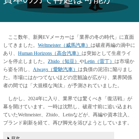
ここ数年、新興EVメーカーは「業界の冬の時代」に直面
してきました。
Weltmeister（威馬汽車）
は破産再編の渦中に
あり、
Human Horizons（高合汽車）
は突如として生産ライ
ンを停止しました。
Zhido（知豆）
や
Letin（雷丁）
は市場か
ら姿を消し、
Aiways（愛馳汽車）
は負債の泥沼に陥りまし
た。市場にはかつてないほどの悲観論が広がり、業界関係
者の間では「大規模な淘汰」が予測されていました。
しかし、2024年に入り、業界では驚くべき「復活戦」が
幕を開けています。一時は沈黙し、破産寸前に追い込まれ
ていたWeltmeister、Zhido、Letinなどが、再編や資本注入、
ブランド刷新を経て、再び脚光を浴びようとしています。
目次