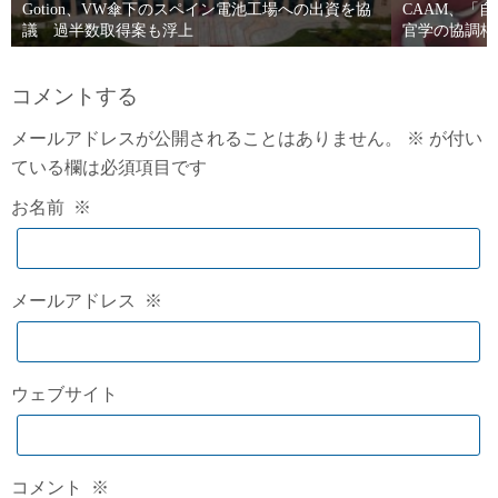
Gotion、VW傘下のスペイン電池工場への出資を協
CAAM、「
議 過半数取得案も浮上
官学の協調枠
コメントする
メールアドレスが公開されることはありません。
※
が付い
ている欄は必須項目です
お名前
※
メールアドレス
※
ウェブサイト
コメント
※