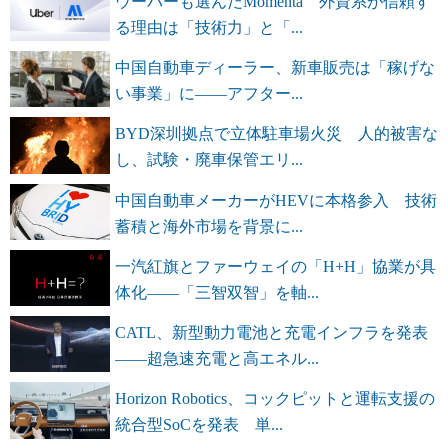
ウーバーも選んだMomenta 外資系が信頼す
る理由は「技術力」と「...
中国自動車ディーラー、新車販売は「稼げな
い事業」に――アフター...
BYD深圳拠点で立体駐車場火災 人的被害な
し、試験・廃車保管エリ...
中国自動車メーカーがHEVに本格参入 技術
蓄積と海外市場を背景に...
一汽紅旗とファーウェイの「H+H」協業が具
体化――「三智双智」を軸...
CATL、新型動力電池と充電インフラを発表
――超急速充電と高エネル...
Horizon Robotics、コックピットと運転支援の
統合型SoCを発表 単...