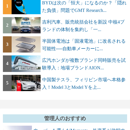
BYDは次の「恒大」になるのか？「隠れ
1
た負債」問題でGMT Research...
吉利汽車、販売統括会社を新設 中核4ブ
2
ランドの体制を集約し「一...
半固体電池は「固液電池」に改名される
3
可能性──自動車メーカーに...
広汽ホンダが複数ブランド同時販売を試
4
験導入：地場ブランドAION...
中国製テスラ、フィリピン市場へ本格参
5
入！Model 3とModel Yを上...
管理人のおすすめ