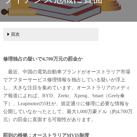
目次
1
2
3
4
5
6
修理独占の疑いで4,700万元の罰金か
罰則の根拠：オーストラリアMVIS制度
ユーザーの疑問と管理当局の対応
アフターサービス独占の背景
海外と国内の違い
業界への影響と展望
修理独占の疑いで4,700万元の罰金か
最近、中国の電気自動車ブランドがオーストラリア市場
でアフターサービス修理情報を独占している疑いが浮上
し、大きな注目を集めています。オーストラリアのメディ
ア報道によれば、BYD、Zeekr、Xpeng、Smart（Geely傘
下）、Leapmotorの5社が、規定通りに修理に必要な情報を
公開していなかったとして、最大1,000万豪ドル（約4,700万
元）の罰金に直面する可能性があります。
罰則の根拠：オーストラリアMVIS制度