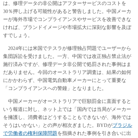
は、修理データの非公開はアフターサービスのコストを
30％押し上げる可能性があると警告しました。中国メーカ
ーが海外市場でコンプライアンスやサービスを改善できな
ければ、ブランドイメージや市場拡大に深刻な影響を及ぼ
すでしょう。
2024年には米国でテスラが修理独占問題でユーザーから
集団訴訟を受けました。一方、中国では改正独占禁止法が
施行済みですが、修理データ非公開で処罰された事例はま
だありません。今回のオーストラリア調査は、結果の如何
にかかわらず、中国電気自動車メーカーにとって重要な
「コンプライアンスへの警鐘」となりました。
中国メーカーがオーストラリアで巨額罰金に直面すると
いう報道に対し、ネット上では「国内では当局がメーカー
を擁護し、消費者はどうすることもできないが、海外では
そうはいかない」との声が相次ぎました。BYDが
ブラジル
で労働者の権利保障問題
を指摘された事例を引き合いに出