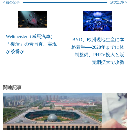
前の記事
次の記事
Weltmeister（威馬汽車）
BYD、欧州現地生産に本
「復活」の青写真、実現
格着手──2028年までに体
か茶番か
制整備、PHEV投入と販
売網拡大で攻勢
関連記事