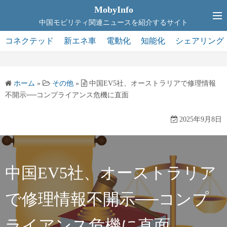
コ
MobyInfo
ン
中国モビリティ関連ニュースを紹介するサイト
テ
コネクテッド
新エネ車
電動化
知能化
シェアリング
ン
ツ
へ
ホーム
»
その他
»
中国EV5社、オーストラリアで修理情報
ス
不開示──コンプライアンス危機に直面
キ
ッ
2025年9月8日
プ
中国EV5社、オーストラリア
で修理情報不開示──コンプ
ライアンス危機に直面