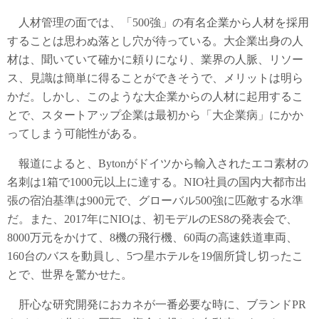
人材管理の面では、「500強」の有名企業から人材を採用
することは思わぬ落とし穴が待っている。大企業出身の人
材は、聞いていて確かに頼りになり、業界の人脈、リソー
ス、見識は簡単に得ることができそうで、メリットは明ら
かだ。しかし、このような大企業からの人材に起用するこ
とで、スタートアップ企業は最初から「大企業病」にかか
ってしまう可能性がある。
報道によると、Bytonがドイツから輸入されたエコ素材の
名刺は1箱で1000元以上に達する。NIO社員の国内大都市出
張の宿泊基準は900元で、グローバル500強に匹敵する水準
だ。また、2017年にNIOは、初モデルのES8の発表会で、
8000万元をかけて、8機の飛行機、60両の高速鉄道車両、
160台のバスを動員し、5つ星ホテルを19個所貸し切ったこ
とで、世界を驚かせた。
肝心な研究開発におカネが一番必要な時に、ブランドPR