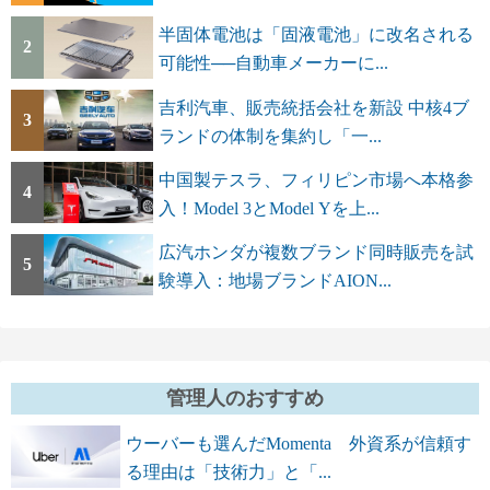
半固体電池は「固液電池」に改名される
2
可能性──自動車メーカーに...
吉利汽車、販売統括会社を新設 中核4ブ
3
ランドの体制を集約し「一...
中国製テスラ、フィリピン市場へ本格参
4
入！Model 3とModel Yを上...
広汽ホンダが複数ブランド同時販売を試
5
験導入：地場ブランドAION...
管理人のおすすめ
ウーバーも選んだMomenta 外資系が信頼す
る理由は「技術力」と「...