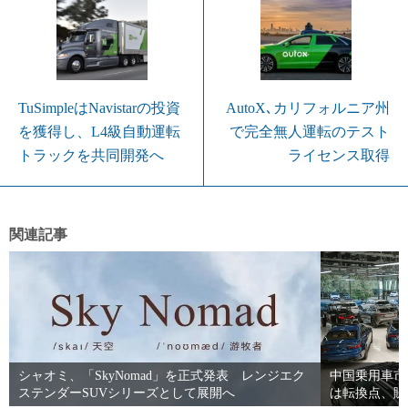
TuSimpleはNavistarの投資
AutoX､カリフォルニア州
を獲得し、L4級自動運転
で完全無人運転のテスト
トラックを共同開発へ
ライセンス取得
関連記事
シャオミ、「SkyNomad」を正式発表 レンジエク
中国乗用車市
ステンダーSUVシリーズとして展開へ
は転換点、販