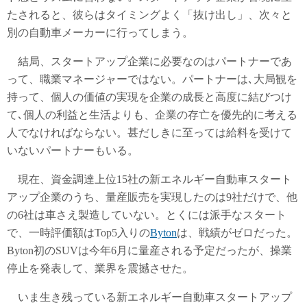
たされると、彼らはタイミングよく「抜け出し」、次々と
別の自動車メーカーに行ってしまう。
結局、スタートアップ企業に必要なのはパートナーであ
って、職業マネージャーではない。パートナーは､大局観を
持って、個人の価値の実現を企業の成長と高度に結びつけ
て､個人の利益と生活よりも、企業の存亡を優先的に考える
人でなければならない。甚だしきに至っては給料を受けて
いないパートナーもいる。
現在、資金調達上位15社の新エネルギー自動車スタート
アップ企業のうち、量産販売を実現したのは9社だけで、他
の6社は車さえ製造していない。とくには派手なスタート
で、一時評価額はTop5入りの
Byton
は、戦績がゼロだった。
Byton初のSUVは今年6月に量産される予定だったが、操業
停止を発表して、業界を震撼させた。
いま生き残っている新エネルギー自動車スタートアップ