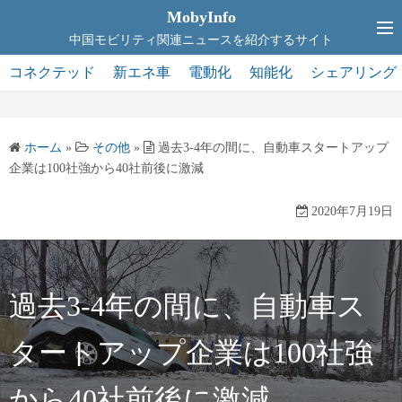
コ
MobyInfo
ン
中国モビリティ関連ニュースを紹介するサイト
テ
コネクテッド
新エネ車
電動化
知能化
シェアリング
ン
ツ
へ
ホーム
»
その他
»
過去3-4年の間に、自動車スタートアップ
ス
企業は100社強から40社前後に激減
キ
ッ
2020年7月19日
プ
過去3-4年の間に、自動車ス
タートアップ企業は100社強
から40社前後に激減