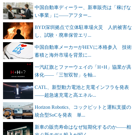
中国自動車ディーラー、新車販売は「稼げな
い事業」に――アフター...
BYD深圳拠点で立体駐車場火災 人的被害な
し、試験・廃車保管エリ...
中国自動車メーカーがHEVに本格参入 技術
蓄積と海外市場を背景に...
一汽紅旗とファーウェイの「H+H」協業が具
体化――「三智双智」を軸...
CATL、新型動力電池と充電インフラを発表
――超急速充電と高エネル...
Horizon Robotics、コックピットと運転支援の
統合型SoCを発表 単...
新車の販売寿命はなぜ短期化するのか――相
次ぐ新モデル投入が招く...