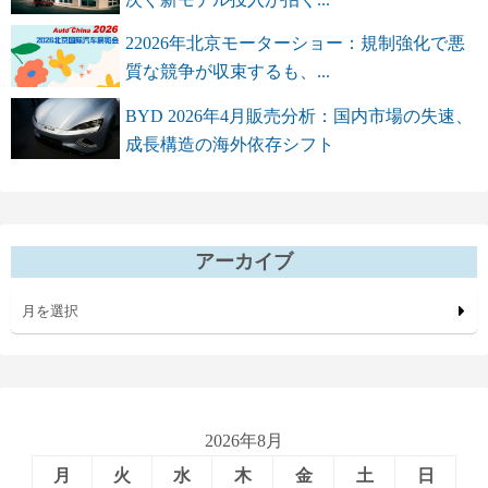
22026年北京モーターショー：規制強化で悪
質な競争が収束するも、...
BYD 2026年4月販売分析：国内市場の失速、
成長構造の海外依存シフト
アーカイブ
月を選択
2026年8月
月
火
水
木
金
土
日