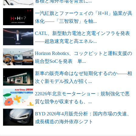
蓄積と海外市場を背景に...
一汽紅旗とファーウェイの「H+H」協業が具
体化――「三智双智」を軸...
CATL、新型動力電池と充電インフラを発表
――超急速充電と高エネル...
Horizon Robotics、コックピットと運転支援の
統合型SoCを発表 単...
新車の販売寿命はなぜ短期化するのか――相
次ぐ新モデル投入が招く...
22026年北京モーターショー：規制強化で悪
質な競争が収束するも、...
BYD 2026年4月販売分析：国内市場の失速、
成長構造の海外依存シフト