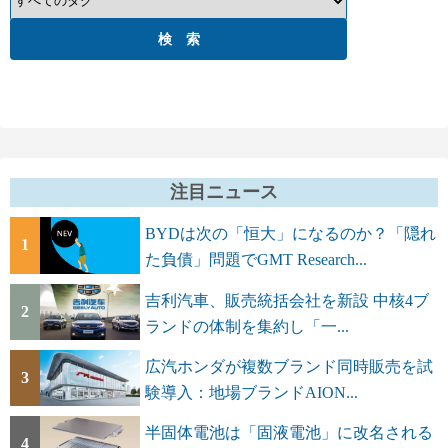
注目ニュース
BYDは次の「恒大」になるのか？「隠れ
1
た負債」問題でGMT Research...
吉利汽車、販売統括会社を新設 中核4ブ
2
ランドの体制を集約し「一...
広汽ホンダが複数ブランド同時販売を試
3
験導入：地場ブランドAION...
半固体電池は「固液電池」に改名される
4