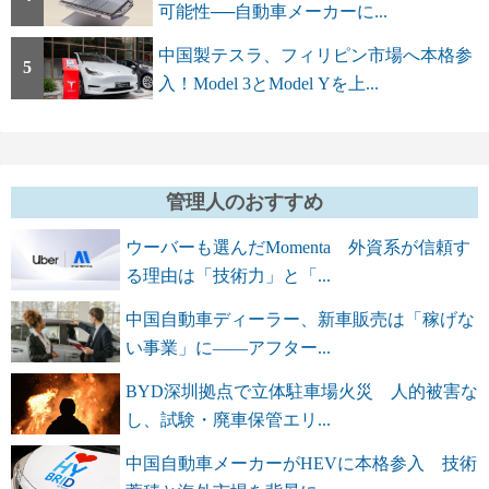
可能性──自動車メーカーに...
中国製テスラ、フィリピン市場へ本格参
5
入！Model 3とModel Yを上...
管理人のおすすめ
ウーバーも選んだMomenta 外資系が信頼す
る理由は「技術力」と「...
中国自動車ディーラー、新車販売は「稼げな
い事業」に――アフター...
BYD深圳拠点で立体駐車場火災 人的被害な
し、試験・廃車保管エリ...
中国自動車メーカーがHEVに本格参入 技術