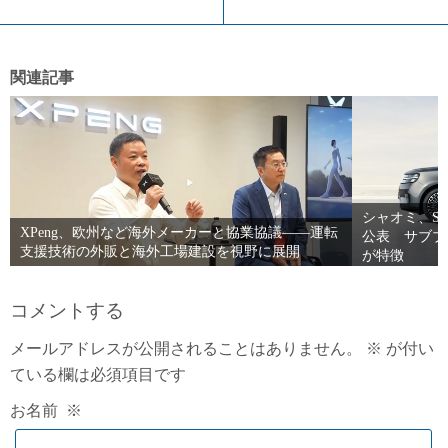
関連記事
シャオミ、Sk
XPeng、欧州など海外メーカーと協業協議――運転
公表 サブブ
支援技術の外販と海外工場建設を視野に展開
が特徴
コメントする
メールアドレスが公開されることはありません。
※
が付い
ている欄は必須項目です
お名前
※