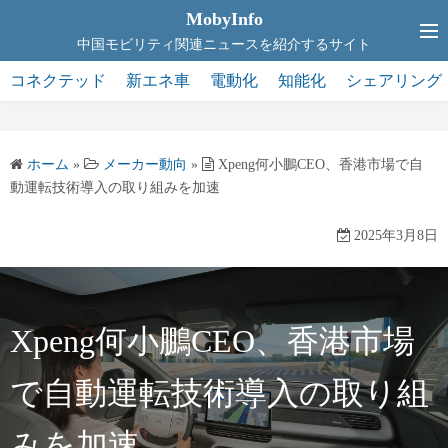
コ
MobyInfo
ン
中国モビリティ関連ニュースを紹介するサイト
テ
コネクテッド
新エネ車
電動化
知能化
シェアリング
ン
ツ
へ
ホーム
»
メーカー動向
»
Xpeng何小鵬CEO、香港市場で自
ス
動運転技術導入の取り組みを加速
キ
ッ
2025年3月8日
プ
Xpeng何小鵬CEO、香港市場
で自動運転技術導入の取り組
みを加速