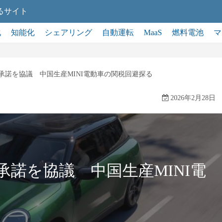
るサイト
化
知能化
シェアリング
自動運転
MaaS
燃料電池
マ
承諾を協議 中国生産MINI電動車の関税回避探る
2026年2月28日
承諾を協議 中国生産MINI電