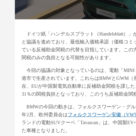
ドイツ紙「ハンデルスブラット（Handelsblatt
と協議を進めており、最低輸入価格承諾（価格コミ
ている反補助金関税の代替を目指しています。この方
関税のみの負担となる可能性があります。
今回の協議の対象となっているのは、電動「MINI Coo
港市で生産されています。これらはBMWとGWM（
在、EUが中国製電気自動車に反補助金関税を課した
31％の関税負担となっており、このうち反補助金関税
BMWの今回の動きは、フォルクスワーゲン・グルー
年2月、欧州委員会は
フォルクスワーゲン安徽（VW
ランドの電動SUVクーペ「Tavascan」は、中国
た車種となりました。