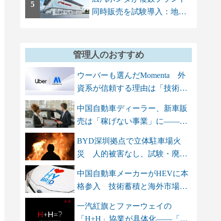
5
同時販売を試験導入：地場
ブランドAION...
管理人のおすすめ
ウーバーも選んだMomenta 外
資系が信頼する理由は「技術
力」と「...
中国自動車ディーラー、新車販
売は「稼げない事業」に――ア
フター...
BYD深圳拠点で立体駐車場火
災 人的被害なし、試験・廃車
保管エリ...
中国自動車メーカーがHEVに本
格参入 技術蓄積と海外市場を
背景に...
一汽紅旗とファーウェイの
「H+H」協業が具体化――「三