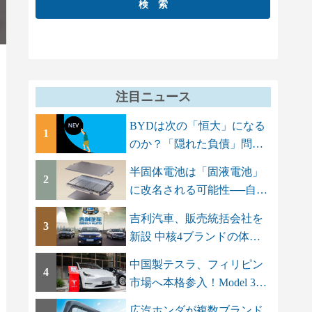
注目ニュース
BYDは次の「恒大」になる
1
のか？「隠れた負債」問題
でGMT Research...
半固体電池は「固液電池」
2
に改名される可能性──自動
車メーカーに...
吉利汽車、販売統括会社を
3
新設 中核4ブランドの体制
を集約し「一...
中国製テスラ、フィリピン
4
市場へ本格参入！Model 3と
Model Yを上...
広汽ホンダが複数ブランド