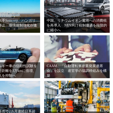
手Semcorp、ハンガリ
中国、リチウムイオン電池への消費税
停止 環境規制強化が進
を再導入 NEV向け税制優遇を段階的
に縮小へ
ルギー車の信頼性試験を
CAAM、「自動運転車産業発展連席
行距離を3万kmに倍増、
会」を設立 産官学の協調枠組みを構
入を抑制へ
築
販売で2カ月連続日系超