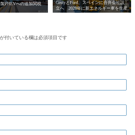
GeelyとFord、スペインに合弁会社設
製PHEVへの追加関税
立へ 2028年に新エネルギー車を生産
が付いている欄は必須項目です