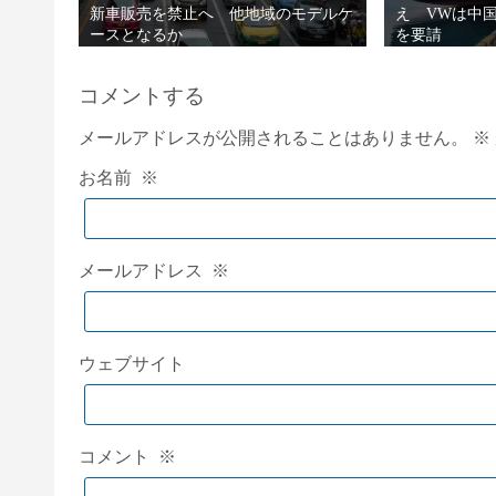
新車販売を禁止へ 他地域のモデルケ
え VWは中国
ースとなるか
を要請
コメントする
メールアドレスが公開されることはありません。
※
お名前
※
メールアドレス
※
ウェブサイト
コメント
※