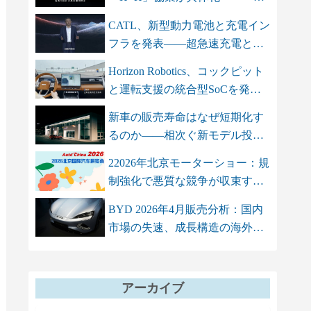
智双智」を軸...
CATL、新型動力電池と充電イン
フラを発表――超急速充電と高
エネル...
Horizon Robotics、コックピット
と運転支援の統合型SoCを発
表 単...
新車の販売寿命はなぜ短期化す
るのか――相次ぐ新モデル投入
が招く...
22026年北京モーターショー：規
制強化で悪質な競争が収束する
も、...
BYD 2026年4月販売分析：国内
市場の失速、成長構造の海外依
存シフト
アーカイブ