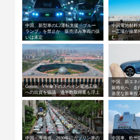
中国、新型車のL2運転支援「ブルー
中国電池材料大
ランプ」を禁止か 販売済み車両の扱
ー工場が操業
いは未定
む
中国、新エネ
Gotion、VW傘下のスペイン電池工場
厳格化へ 走
への出資を協議 過半数取得案も浮上
過度な新車投
中国・海南省、2030年にガソリン車の
中国車、欧州