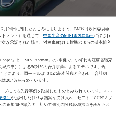
）」が2月24日に報じたところによりますと、BMWは欧州委員会
ットメント）を通じて、
中国生産のMINI電気自動車
に課され
案が承認された場合、対象車種はEU標準の10％の基本輸入
per」と「MINI Aceman」の2車種で、いずれも江蘇省張家
長城汽車）による50対50の合弁事業によるモデルです。現
ことにより、両モデルは10％の基本関税と合わせ、合計約
は20.7％を占めています。
プによる先行事例を踏襲したものとみられています。2025
安徽）
が提出した価格承諾案を受け入れ、セアト／CUPRAブ
製EVへの追加関税導入後、初めて個別の関税軽減措置を認められ