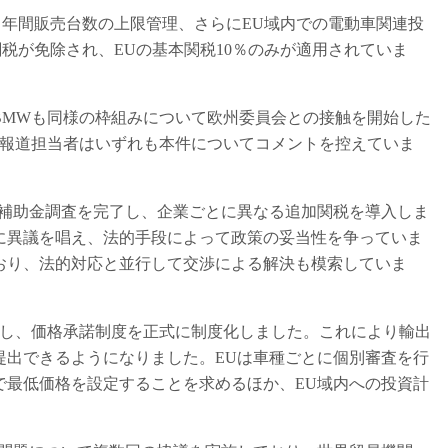
年間販売台数の上限管理、さらにEU域内での電動車関連投
金関税が免除され、EUの基本関税10％のみが適用されていま
MWも同様の枠組みについて欧州委員会との接触を開始した
の報道担当者はいずれも本件についてコメントを控えていま
る反補助金調査を完了し、企業ごとに異なる追加関税を導入しま
に異議を唱え、法的手段によって政策の妥当性を争っていま
ており、法的対応と並行して交渉による解決も模索していま
表し、価格承諾制度を正式に制度化しました。これにより輸出
提出できるようになりました。EUは車種ごとに個別審査を行
で最低価格を設定することを求めるほか、EU域内への投資計