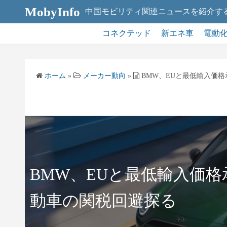
コ
MobyInfo
中国モビリティ関連ニュースを紹介す
ン
テ
コネクテッド
新エネ車
電動
ン
ツ
へ
ホーム
»
メーカー動向
»
BMW、EUと最低輸入価格
ス
キ
ッ
プ
BMW、EUと最低輸入価格
動車の関税回避探る