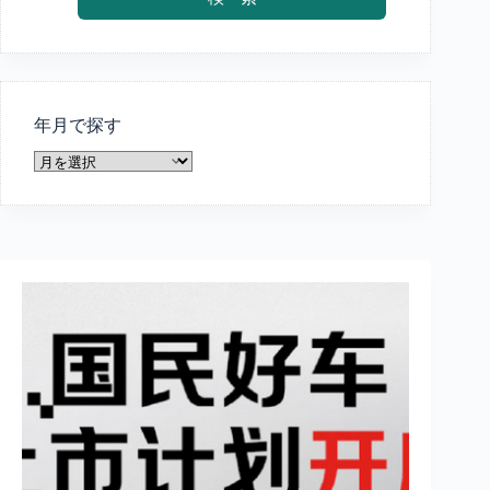
年月で探す
年
月
で
探
す