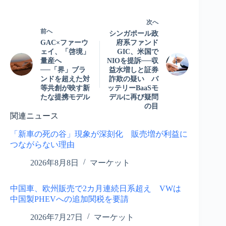
次へ
前へ
シンガポール政
GAC×ファーウ
府系ファンド
ェイ、「啓境」
GIC、米国で
量産へ
NIOを提訴──収
──「界」ブラ
益水増しと証券
ンドを超えた対
詐欺の疑い バ
等共創が映す新
ッテリーBaaSモ
たな提携モデル
デルに再び疑問
の目
関連ニュース
「新車の死の谷」現象が深刻化 販売増が利益に
つながらない理由
2026年8月8日
マーケット
中国車、欧州販売で2カ月連続日系超え VWは
中国製PHEVへの追加関税を要請
2026年7月27日
マーケット