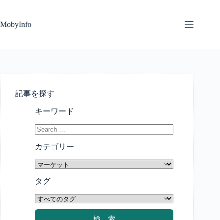
コ
ン
MobyInfo
テ
ン
ツ
へ
ス
キ
ッ
記事を探す
プ
キーワード
カテゴリー
タグ