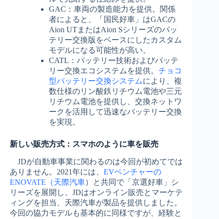
GAC：車両の製造能力を提供。関係
者によると、「国民好車」はGACの
Aion UTまたはAion Sシリーズのバッ
テリー交換版をベースにしたカスタム
モデルになる可能性が高い。
CATL：バッテリー技術およびバッテ
リー交換エコシステムを提供。
チョコ
型バッテリー交換システム
により、複
数仕様のリン酸鉄リチウム電池や三元
リチウム電池を提供し、交換ネットワ
ークを活用して迅速なバッテリー交換
を実現。
新しい販売方式：スマホのように車を販売
JDが自動車事業に関わるのは今回が初めてでは
ありません。2021年には、
EVベンチャーの
ENOVATE（天際汽車
）と共同で「京選好車」シ
リーズを展開し、JDはオンライン販売とマーケテ
ィングを担当、天際汽車が製品を提供しました。
今回の協力モデルも基本的に同様ですが、経験と