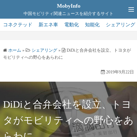
コ
MobyInfo
ン
中国モビリティ関連ニュースを紹介するサイト
テ
コネクテッド
新エネ車
電動化
知能化
シェアリング
ン
ツ
へ
ホーム
»
シェアリング
»
DiDiと合弁会社を設立、トヨタが
ス
モビリティへの野心をあらわに
キ
ッ
2019年9月22日
プ
DiDiと合弁会社を設立、トヨ
タがモビリティへの野心をあ
らわに