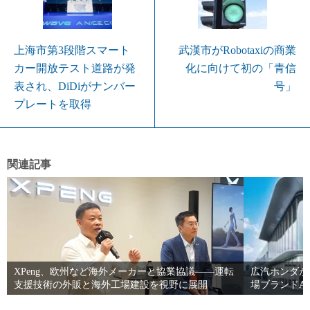
上海市第3段階スマート
武漢市がRobotaxiの商業
カー開放テスト道路が発
化に向けて初の「青信
表され、DiDiがナンバー
号」
プレートを取得
関連記事
XPeng、欧州など海外メーカーと協業協議――運転
広汽ホンダが
支援技術の外販と海外工場建設を視野に展開
場ブランドAI