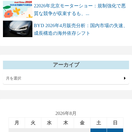
22026年北京モーターショー：規制強化で悪
質な競争が収束するも、...
BYD 2026年4月販売分析：国内市場の失速、
成長構造の海外依存シフト
アーカイブ
月を選択
2026年8月
月
火
水
木
金
土
日