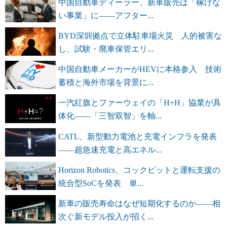
中国自動車ディーラー、新車販売は「稼げな
い事業」に――アフター...
BYD深圳拠点で立体駐車場火災 人的被害な
し、試験・廃車保管エリ...
中国自動車メーカーがHEVに本格参入 技術
蓄積と海外市場を背景に...
一汽紅旗とファーウェイの「H+H」協業が具
体化――「三智双智」を軸...
CATL、新型動力電池と充電インフラを発表
――超急速充電と高エネル...
Horizon Robotics、コックピットと運転支援の
統合型SoCを発表 単...
新車の販売寿命はなぜ短期化するのか――相
次ぐ新モデル投入が招く...