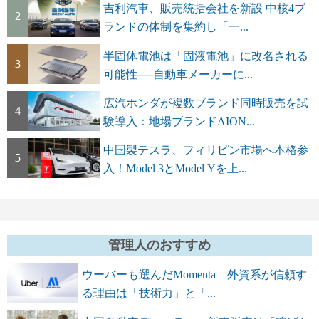
吉利汽車、販売統括会社を新設 中核4ブ
2
ランドの体制を集約し「一...
半固体電池は「固液電池」に改名される
3
可能性──自動車メーカーに...
広汽ホンダが複数ブランド同時販売を試
4
験導入：地場ブランドAION...
中国製テスラ、フィリピン市場へ本格参
5
入！Model 3とModel Yを上...
管理人のおすすめ
ウーバーも選んだMomenta 外資系が信頼す
る理由は「技術力」と「...