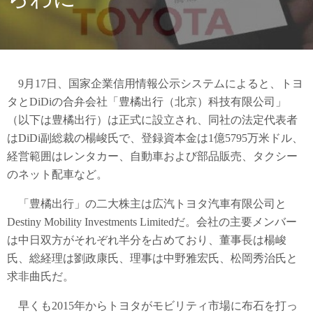
9月17日、国家企業信用情報公示システムによると、トヨ
タとDiDiの合弁会社「豊橘出行（北京）科技有限公司」
（以下は豊橘出行）は正式に設立され、同社の法定代表者
はDiDi副総裁の楊峻氏で、登録資本金は1億5795万米ドル、
経営範囲はレンタカー、自動車および部品販売、タクシー
のネット配車など。
「豊橘出行」の二大株主は広汽トヨタ汽車有限公司と
Destiny Mobility Investments Limitedだ。会社の主要メンバー
は中日双方がそれぞれ半分を占めており、董事長は楊峻
氏、総経理は劉政康氏、理事は中野雅宏氏、松岡秀治氏と
求非曲氏だ。
早くも2015年からトヨタがモビリティ市場に布石を打っ