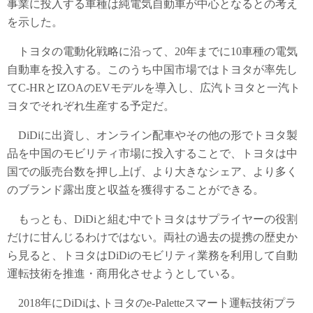
事業に投入する車種は純電気自動車が中心となるとの考え
を示した。
トヨタの電動化戦略に沿って、20年までに10車種の電気
自動車を投入する。このうち中国市場ではトヨタが率先し
てC-HRとIZOAのEVモデルを導入し、広汽トヨタと一汽ト
ヨタでそれぞれ生産する予定だ。
DiDiに出資し、オンライン配車やその他の形でトヨタ製
品を中国のモビリティ市場に投入することで、トヨタは中
国での販売台数を押し上げ、より大きなシェア、より多く
のブランド露出度と収益を獲得することができる。
もっとも、DiDiと組む中でトヨタはサプライヤーの役割
だけに甘んじるわけではない。両社の過去の提携の歴史か
ら見ると、トヨタはDiDiのモビリティ業務を利用して自動
運転技術を推進・商用化させようとしている。
2018年にDiDiは､トヨタのe-Paletteスマート運転技術プラ