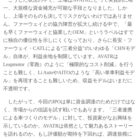
一、大規模な資金補充が可能な手段となりました。しか
し、上場そのものも決してリスクがないわけではありませ
ん。ファーウェイとの協力陣営が拡大し続ける中で、「最
も早くファーウェイと協業したOEM」というラベルはすで
に独自の優位性を示しにくくなっており、さらに長安・フ
ァーウェイ・CATLによる“三者分益”のいわゆる「CHNモデ
ル」自体が、利益余地を制限しています。AVATRは
Leapmotor（零跑）のように「極限的なコスト削減」を行う
ことも難しく、Li AutoやAITOのような「高い単車利益モデ
ル」を再現することも難しいため、収益モデルはいまだに
不透明です。
したがって、今回のIPOは単に資金調達のためだけではな
く、市場からの信認を試す戦いでもあります。「三者連携
による車づくりのモデル」に対して、投資家がなお興味を
示しているのか。AVATRは依然として魅力あるストーリー
を語れるのか。もし評価額が期待を下回れば、調達規模に