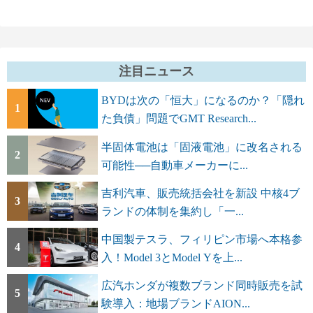
注目ニュース
BYDは次の「恒大」になるのか？「隠れ
1
た負債」問題でGMT Research...
半固体電池は「固液電池」に改名される
2
可能性──自動車メーカーに...
吉利汽車、販売統括会社を新設 中核4ブ
3
ランドの体制を集約し「一...
中国製テスラ、フィリピン市場へ本格参
4
入！Model 3とModel Yを上...
広汽ホンダが複数ブランド同時販売を試
5
験導入：地場ブランドAION...