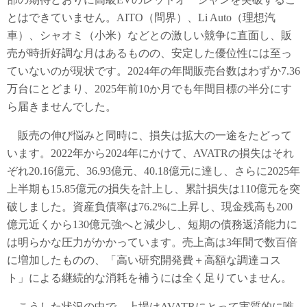
とはできていません。AITO（問界）、Li Auto（理想汽
車）、シャオミ（小米）などとの激しい競争に直面し、販
売が時折好調な月はあるものの、安定した優位性には至っ
ていないのが現状です。2024年の年間販売台数はわずか7.36
万台にとどまり、2025年前10か月でも年間目標の半分にす
ら届きませんでした。
販売の伸び悩みと同時に、損失は拡大の一途をたどって
います。2022年から2024年にかけて、AVATRの損失はそれ
ぞれ20.16億元、36.93億元、40.18億元に達し、さらに2025年
上半期も15.85億元の損失を計上し、累計損失は110億元を突
破しました。資産負債率は76.2%に上昇し、現金残高も200
億元近くから130億元強へと減少し、短期の債務返済能力に
は明らかな圧力がかかっています。売上高は3年間で数百倍
に増加したものの、「高い研究開発費＋高額な調達コス
ト」による継続的な消耗を補うには全く足りていません。
こうした状況の中で、上場はAVATRにとって実質的に唯