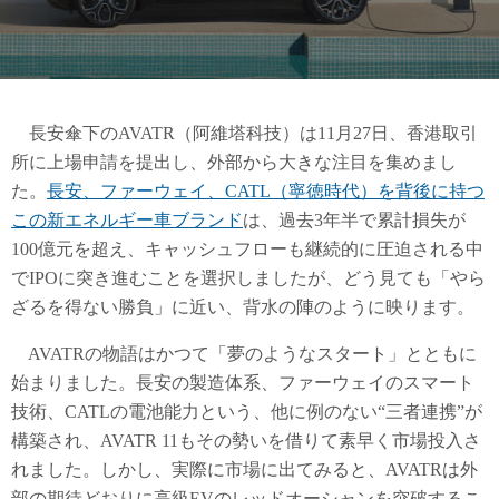
長安傘下のAVATR（阿維塔科技）は11月27日、香港取引
所に上場申請を提出し、外部から大きな注目を集めまし
た。
長安、ファーウェイ、CATL（寧徳時代）を背後に持つ
この新エネルギー車ブランド
は、過去3年半で累計損失が
100億元を超え、キャッシュフローも継続的に圧迫される中
でIPOに突き進むことを選択しましたが、どう見ても「やら
ざるを得ない勝負」に近い、背水の陣のように映ります。
AVATRの物語はかつて「夢のようなスタート」とともに
始まりました。長安の製造体系、ファーウェイのスマート
技術、CATLの電池能力という、他に例のない“三者連携”が
構築され、AVATR 11もその勢いを借りて素早く市場投入さ
れました。しかし、実際に市場に出てみると、AVATRは外
部の期待どおりに高級EVのレッドオーシャンを突破するこ