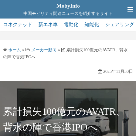
コ
MobyInfo
ン
中国モビリティ関連ニュースを紹介するサイト
テ
コネクテッド
新エネ車
電動化
知能化
シェアリング
ン
ツ
へ
ホーム
»
メーカー動向
»
累計損失100億元のAVATR、背水
ス
の陣で香港IPOへ
キ
ッ
2025年11月30日
プ
累計損失100億元のAVATR、
背水の陣で香港IPOへ