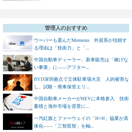
管理人のおすすめ
ウーバーも選んだMomenta 外資系が信頼す
る理由は「技術力」と「...
中国自動車ディーラー、新車販売は「稼げな
い事業」に――アフター...
BYD深圳拠点で立体駐車場火災 人的被害な
し、試験・廃車保管エリ...
中国自動車メーカーがHEVに本格参入 技術
蓄積と海外市場を背景に...
一汽紅旗とファーウェイの「H+H」協業が具
体化――「三智双智」を軸...