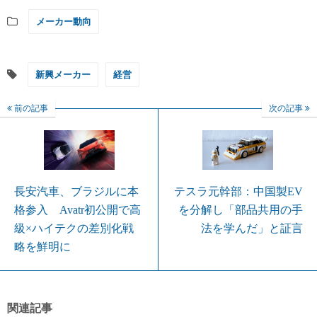
メーカー動向
新興メーカー
経営
前の記事
次の記事
長安汽車、ブラジルに本
テスラ元幹部：中国製EV
格参入 Avatr初公開で高
を分解し「部品共用の手
級×ハイテクの差別化戦
法を学んだ」と証言
略を鮮明に
関連記事