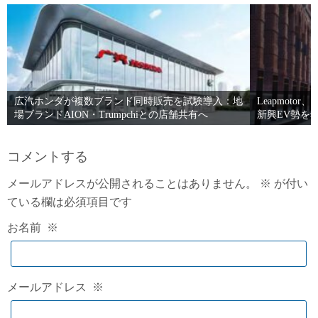
広汽ホンダが複数ブランド同時販売を試験導入：地
Leapmoto
場ブランドAION・Trumpchiとの店舗共有へ
新興EV勢を
コメントする
メールアドレスが公開されることはありません。
※
が付い
ている欄は必須項目です
お名前
※
メールアドレス
※