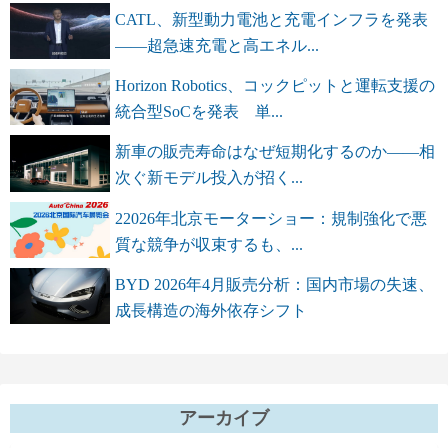
CATL、新型動力電池と充電インフラを発表
――超急速充電と高エネル...
Horizon Robotics、コックピットと運転支援の
統合型SoCを発表 単...
新車の販売寿命はなぜ短期化するのか――相
次ぐ新モデル投入が招く...
22026年北京モーターショー：規制強化で悪
質な競争が収束するも、...
BYD 2026年4月販売分析：国内市場の失速、
成長構造の海外依存シフト
アーカイブ