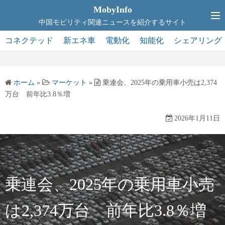
コ
MobyInfo
ン
中国モビリティ関連ニュースを紹介するサイト
テ
コネクテッド
新エネ車
電動化
知能化
シェアリング
ン
ツ
へ
ホーム
»
マーケット
»
乗連会、2025年の乗用車小売は2,374
ス
万台 前年比3.8％増
キ
ッ
2026年1月11日
プ
乗連会、2025年の乗用車小売
は2,374万台 前年比3.8％増