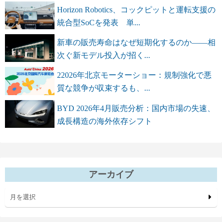
Horizon Robotics、コックピットと運転支援の
統合型SoCを発表 単...
新車の販売寿命はなぜ短期化するのか――相
次ぐ新モデル投入が招く...
22026年北京モーターショー：規制強化で悪
質な競争が収束するも、...
BYD 2026年4月販売分析：国内市場の失速、
成長構造の海外依存シフト
アーカイブ
月を選択