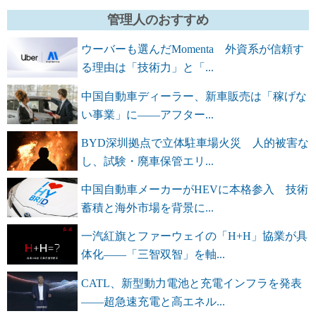
管理人のおすすめ
ウーバーも選んだMomenta 外資系が信頼す
る理由は「技術力」と「...
中国自動車ディーラー、新車販売は「稼げな
い事業」に――アフター...
BYD深圳拠点で立体駐車場火災 人的被害な
し、試験・廃車保管エリ...
中国自動車メーカーがHEVに本格参入 技術
蓄積と海外市場を背景に...
一汽紅旗とファーウェイの「H+H」協業が具
体化――「三智双智」を軸...
CATL、新型動力電池と充電インフラを発表
――超急速充電と高エネル...