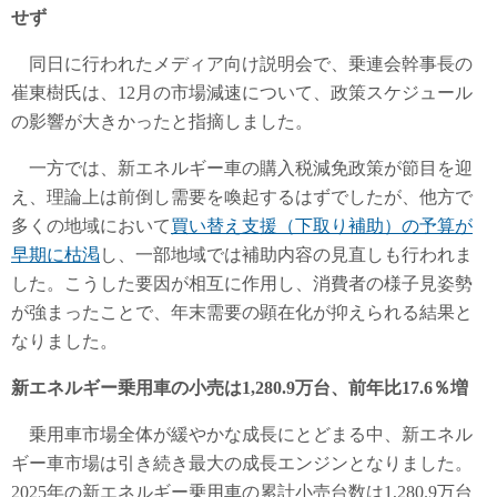
せず
同日に行われたメディア向け説明会で、乗連会幹事長の
崔東樹氏は、12月の市場減速について、政策スケジュール
の影響が大きかったと指摘しました。
一方では、新エネルギー車の購入税減免政策が節目を迎
え、理論上は前倒し需要を喚起するはずでしたが、他方で
多くの地域において
買い替え支援（下取り補助）の予算が
早期に枯渇
し、一部地域では補助内容の見直しも行われま
した。こうした要因が相互に作用し、消費者の様子見姿勢
が強まったことで、年末需要の顕在化が抑えられる結果と
なりました。
新エネルギー乗用車の小売は1,280.9万台、前年比17.6％増
乗用車市場全体が緩やかな成長にとどまる中、新エネル
ギー車市場は引き続き最大の成長エンジンとなりました。
2025年の新エネルギー乗用車の累計小売台数は1,280.9万台