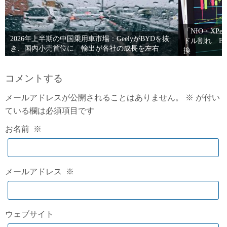
「NIO・XPe
2026年上半期の中国乗用車市場：GeelyがBYDを抜
ドル割れ E
き、国内小売首位に 輸出が各社の成長を左右
換
コメントする
メールアドレスが公開されることはありません。
※
が付い
ている欄は必須項目です
お名前
※
メールアドレス
※
ウェブサイト