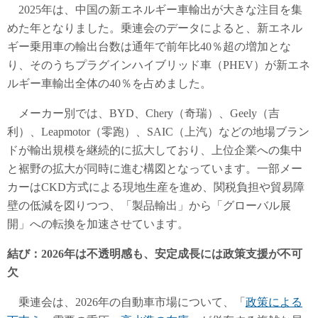
2025年は、中国の新エネルギー車輸出が大きな注目を集
めた年となりました。乗連会のデータによると、新エネル
ギー乗用車の輸出台数は通年で前年比40％超の増加とな
り、そのうちプラグインハイブリッド車（PHEV）が新エネ
ルギー車輸出全体の40％を占めました。
メーカー別では、BYD、Chery（奇瑞）、Geely（吉
利）、Leapmotor（零跑）、SAIC（上汽）などの地場ブラン
ドが輸出規模を継続的に拡大しており、上位企業への集中
と裾野の拡大が同時に進む構図となっています。一部メー
カーはCKD方式による現地生産を進め、関税負担や貿易障
壁の低減を図りつつ、「製品輸出」から「グローバル展
開」への転換を加速させています。
結び：2026年は不透明感も、安定成長には政策支援が不可
欠
乗連会は、2026年の自動車市場について、「
政策による