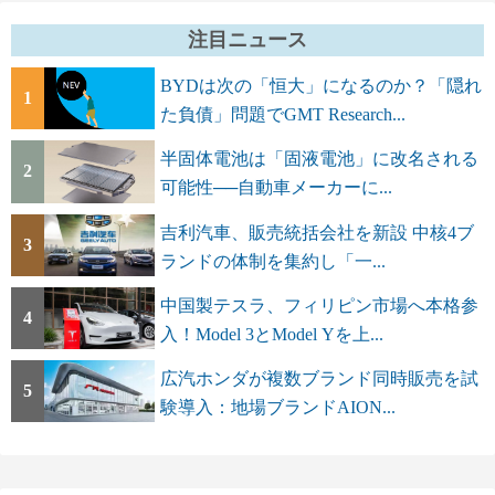
注目ニュース
BYDは次の「恒大」になるのか？「隠れ
1
た負債」問題でGMT Research...
半固体電池は「固液電池」に改名される
2
可能性──自動車メーカーに...
吉利汽車、販売統括会社を新設 中核4ブ
3
ランドの体制を集約し「一...
中国製テスラ、フィリピン市場へ本格参
4
入！Model 3とModel Yを上...
広汽ホンダが複数ブランド同時販売を試
5
験導入：地場ブランドAION...