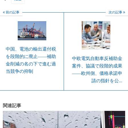
前の記事
次の記事
中国、電池の輸出還付税
を段階的に廃止――補助
中欧電気自動車反補助金
金削減の名の下で進む過
案件、協議で段階的成果
当競争の抑制
――欧州側、価格承諾申
請の指針を公...
関連記事