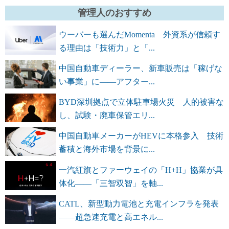
管理人のおすすめ
ウーバーも選んだMomenta 外資系が信頼す
る理由は「技術力」と「...
中国自動車ディーラー、新車販売は「稼げな
い事業」に――アフター...
BYD深圳拠点で立体駐車場火災 人的被害な
し、試験・廃車保管エリ...
中国自動車メーカーがHEVに本格参入 技術
蓄積と海外市場を背景に...
一汽紅旗とファーウェイの「H+H」協業が具
体化――「三智双智」を軸...
CATL、新型動力電池と充電インフラを発表
――超急速充電と高エネル...