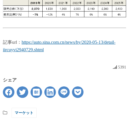
記事url：
https://auto.sina.com.cn/news/hy/2020-05-13/detail-
iircuyvi2940729.shtml
5391
シェア
マーケット