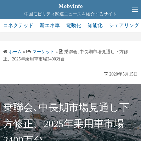
コ
MobyInfo
ン
中国モビリティ関連ニュースを紹介するサイト
テ
コネクテッド
新エネ車
電動化
知能化
シェアリング
ン
ツ
へ
ホーム
»
マーケット
»
乗聯会､中長期市場見通し下方修
ス
正、2025年乗用車市場2400万台
キ
ッ
2020年5月15日
プ
乗聯会､中長期市場見通し下
方修正、2025年乗用車市場
2400万台