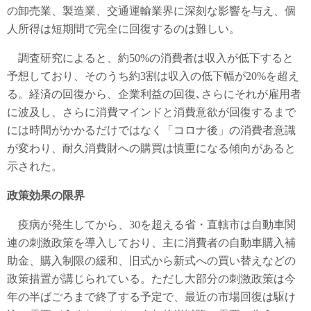
の卸売業、製造業、交通運輸業界に深刻な影響を与え、個
人所得は短期間で完全に回復するのは難しい。
調査研究によると、約50%の消費者は収入が低下すると
予想しており、そのうち約3割は収入の低下幅が20%を超え
る。経済の回復から、企業利益の回復､さらにそれが雇用者
に波及し、さらに消費マインドと消費意欲が回復するまで
には時間がかかるだけではなく「コロナ後」の消費者意識
が変わり、耐久消費財への購買は慎重になる傾向があると
示された。
政策効果の限界
疫病が発生してから、30を超える省・直轄市は自動車関
連の刺激政策を導入しており、主に消費者の自動車購入補
助金、購入制限の緩和、旧式から新式への買い替えなどの
政策措置が講じられている。ただし大部分の刺激政策は今
年の半ばごろまで終了する予定で、最近の市場回復は駆け