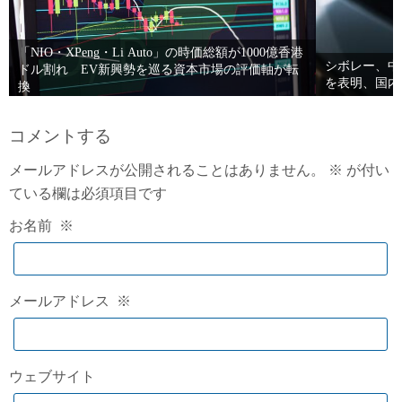
「NIO・XPeng・Li Auto」の時価総額が1000億香港
シボレー、中
ドル割れ EV新興勢を巡る資本市場の評価軸が転
を表明、国内
換
コメントする
メールアドレスが公開されることはありません。
※
が付い
ている欄は必須項目です
お名前
※
メールアドレス
※
ウェブサイト