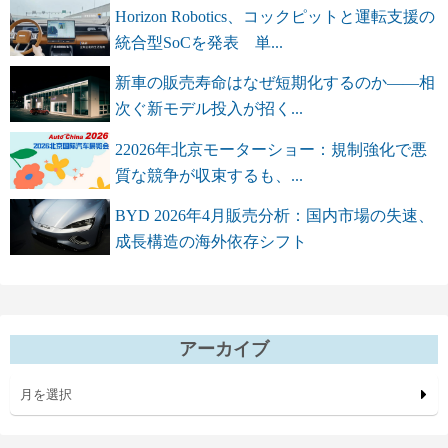
Horizon Robotics、コックピットと運転支援の
統合型SoCを発表 単...
新車の販売寿命はなぜ短期化するのか――相
次ぐ新モデル投入が招く...
22026年北京モーターショー：規制強化で悪
質な競争が収束するも、...
BYD 2026年4月販売分析：国内市場の失速、
成長構造の海外依存シフト
アーカイブ
月を選択