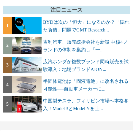
注目ニュース
BYDは次の「恒大」になるのか？「隠れ
1
た負債」問題でGMT Research...
吉利汽車、販売統括会社を新設 中核4ブ
2
ランドの体制を集約し「一...
広汽ホンダが複数ブランド同時販売を試
3
験導入：地場ブランドAION...
半固体電池は「固液電池」に改名される
4
可能性──自動車メーカーに...
中国製テスラ、フィリピン市場へ本格参
5
入！Model 3とModel Yを上...