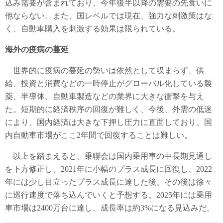
込み需要が含まれており、今年後半以降の需要の先食いに
他ならない。また、国レベルでは現在、強力な刺激策はな
く、自動車購入を刺激する効果は限られている。
海外の疫病の蔓延
世界的に疫病の蔓延の勢いは依然として収まらず、供
給、投資と消費などの一時停止がグローバル化している製
薬、半導体、自動車製造などの業界に大きな衝撃を与え
た。短期的に経済秩序の回復が難しく、今後、外需の低迷
により、国内経済は大きな下押し圧力に直面しており、国
内自動車市場がここ2年間で回復することは難しい。
以上を踏まえると、乗聯会は国内乗用車の中長期見通し
を下方修正し、2021年に小幅のプラス成長に回復し、2022
年には少し目立ったプラス成長に達した後、その後は徐々
に巡行速度で落ち込んでいくと予想する。2025年には乗用
車市場は2400万台に達し、成長率は約3%になる見込みだ。