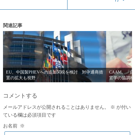
関連記事
EU、中国製PHEVへの追加関税を検討 対中通商措
CAAM、「
置の拡大も視野
官学の協調枠
コメントする
メールアドレスが公開されることはありません。
※
が付い
ている欄は必須項目です
お名前
※