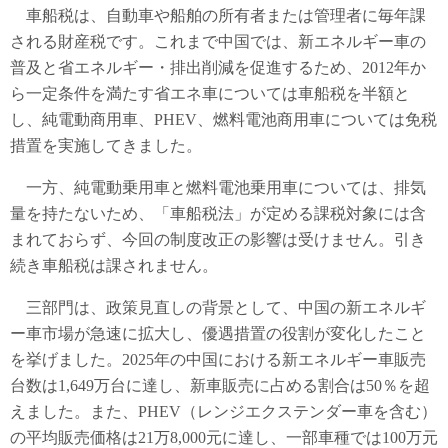
車船税は、自動車や船舶の所有者または管理者に毎年課
される財産税です。これまで中国では、新エネルギー車の
普及と省エネルギー・排出削減を促進するため、2012年か
ら一定条件を満たす省エネ車については車船税を半額と
し、純電動商用車、PHEV、燃料電池商用車については免税
措置を実施してきました。
一方、純電動乗用車と燃料電池乗用車については、排気
量を持たないため、「車船税法」が定める課税対象には含
まれておらず、今回の制度改正の影響は受けません。引き
続き車船税は課されません。
三部門は、政策見直しの背景として、中国の新エネルギ
ー車市場が急速に拡大し、優遇措置の役割が変化したこと
を挙げました。2025年の中国における新エネルギー車販売
台数は1,649万台に達し、新車販売に占める割合は50％を超
えました。また、PHEV（レンジエクステンダー車を含む）
の平均販売価格は21万8,000元に達し、一部車種では100万元