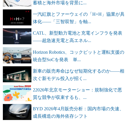
蓄積と海外市場を背景に...
一汽紅旗とファーウェイの「H+H」協業が具
体化――「三智双智」を軸...
CATL、新型動力電池と充電インフラを発表
――超急速充電と高エネル...
Horizon Robotics、コックピットと運転支援の
統合型SoCを発表 単...
新車の販売寿命はなぜ短期化するのか――相
次ぐ新モデル投入が招く...
22026年北京モーターショー：規制強化で悪
質な競争が収束するも、...
BYD 2026年4月販売分析：国内市場の失速、
成長構造の海外依存シフト