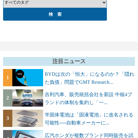
注目ニュース
BYDは次の「恒大」になるのか？「隠れ
1
た負債」問題でGMT Research...
吉利汽車、販売統括会社を新設 中核4ブ
2
ランドの体制を集約し「一...
半固体電池は「固液電池」に改名される
3
可能性──自動車メーカーに...
広汽ホンダが複数ブランド同時販売を試