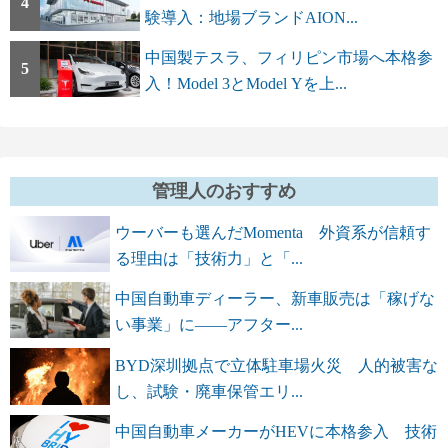
4
験導入：地場ブランドAION...
中国製テスラ、フィリピン市場へ本格参
5
入！Model 3とModel Yを上...
管理人のおすすめ
ウーバーも選んだMomenta 外資系が信頼す
る理由は「技術力」と「...
中国自動車ディーラー、新車販売は「稼げな
い事業」に――アフター...
BYD深圳拠点で立体駐車場火災 人的被害な
し、試験・廃車保管エリ...
中国自動車メーカーがHEVに本格参入 技術