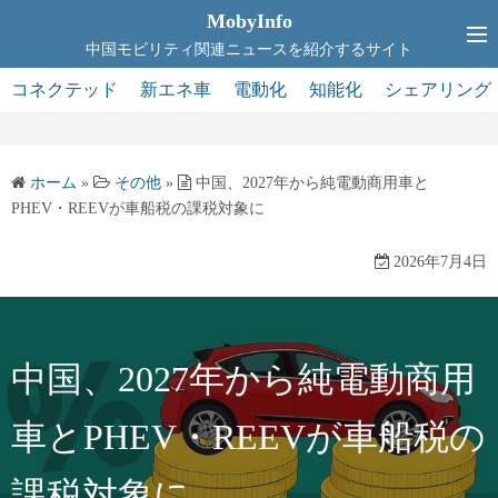
コ
MobyInfo
ン
中国モビリティ関連ニュースを紹介するサイト
テ
コネクテッド
新エネ車
電動化
知能化
シェアリング
ン
ツ
へ
ホーム
»
その他
»
中国、2027年から純電動商用車と
ス
PHEV・REEVが車船税の課税対象に
キ
ッ
2026年7月4日
プ
中国、2027年から純電動商用
車とPHEV・REEVが車船税の
課税対象に