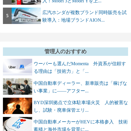
入！Model 3とModel Yを上...
広汽ホンダが複数ブランド同時販売を試
5
験導入：地場ブランドAION...
管理人のおすすめ
ウーバーも選んだMomenta 外資系が信頼す
る理由は「技術力」と「...
中国自動車ディーラー、新車販売は「稼げな
い事業」に――アフター...
BYD深圳拠点で立体駐車場火災 人的被害な
し、試験・廃車保管エリ...
中国自動車メーカーがHEVに本格参入 技術
蓄積と海外市場を背景に...