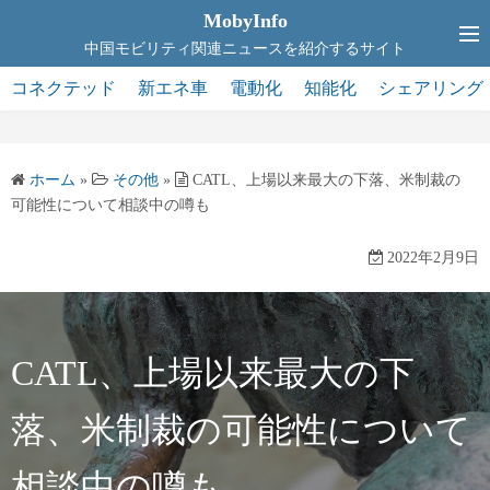
コ
MobyInfo
ン
中国モビリティ関連ニュースを紹介するサイト
テ
コネクテッド
新エネ車
電動化
知能化
シェアリング
ン
ツ
へ
ホーム
»
その他
»
CATL、上場以来最大の下落、米制裁の
ス
可能性について相談中の噂も
キ
ッ
2022年2月9日
プ
CATL、上場以来最大の下
落、米制裁の可能性について
相談中の噂も