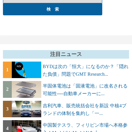
注目ニュース
BYDは次の「恒大」になるのか？「隠れ
1
た負債」問題でGMT Research...
半固体電池は「固液電池」に改名される
2
可能性──自動車メーカーに...
吉利汽車、販売統括会社を新設 中核4ブ
3
ランドの体制を集約し「一...
中国製テスラ、フィリピン市場へ本格参
4