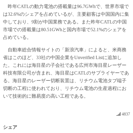
昨年CATLの動力電池の搭載量は96.7GWhで、世界市場で
は32.6%のシェアを占めているが、主要顧客は中国国内に集
中しており、9割が中国業務である。また昨年CATLの中国
市場での搭載量は80.51GWhと国内市場で52.1%のシェアを
占めている。
自動車総合情報サイトの「新浪汽車」によると、米商務
省はこのほど、33社の中国企業をUnverified Listに追加し
た。これには海目星の子会社である広州市海目星レーザー
科技有限公司が含まれ、海目星はCATLのサプライヤーであ
る。海目星のレーザー切断装置は、リチウム電池タブ端子
切断の工程に使われており、リチウム電池の生産過程にお
いて技術的に難易度の高い工程である。
4837
シェア