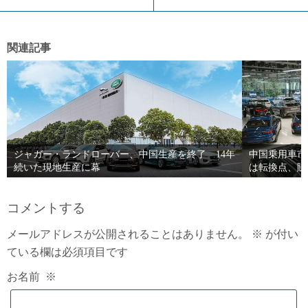
関連記事
ジャガー・ランドローバー、中国生産を終了 14年
中国乗用車市
続いた現地生産に幕
は転換点、販
コメントする
メールアドレスが公開されることはありません。
※
が付い
ている欄は必須項目です
お名前
※