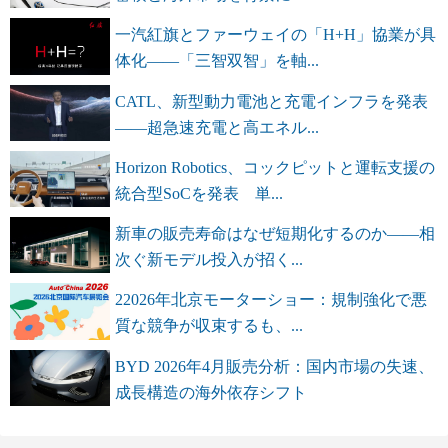
一汽紅旗とファーウェイの「H+H」協業が具
体化――「三智双智」を軸...
CATL、新型動力電池と充電インフラを発表
――超急速充電と高エネル...
Horizon Robotics、コックピットと運転支援の
統合型SoCを発表 単...
新車の販売寿命はなぜ短期化するのか――相
次ぐ新モデル投入が招く...
22026年北京モーターショー：規制強化で悪
質な競争が収束するも、...
BYD 2026年4月販売分析：国内市場の失速、
成長構造の海外依存シフト