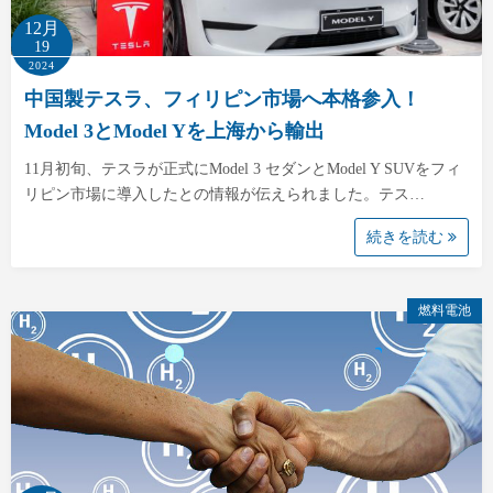
12月
19
2024
中国製テスラ、フィリピン市場へ本格参入！
Model 3とModel Yを上海から輸出
11月初旬、テスラが正式にModel 3 セダンとModel Y SUVをフィ
リピン市場に導入したとの情報が伝えられました。テス…
続きを読む
燃料電池