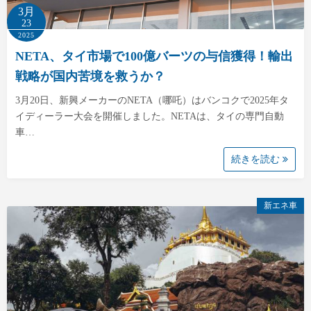
3月
23
2025
NETA、タイ市場で100億バーツの与信獲得！輸出
戦略が国内苦境を救うか？
3月20日、新興メーカーのNETA（哪吒）はバンコクで2025年タ
イディーラー大会を開催しました。NETAは、タイの専門自動
車…
続きを読む
新エネ車