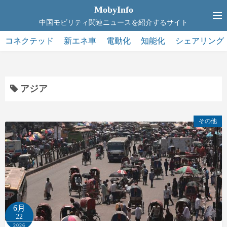
コ
MobyInfo
ン
中国モビリティ関連ニュースを紹介するサイト
テ
コネクテッド
新エネ車
電動化
知能化
シェアリング
ン
ツ
へ
ス
アジア
キ
ッ
その他
プ
6月
22
2026