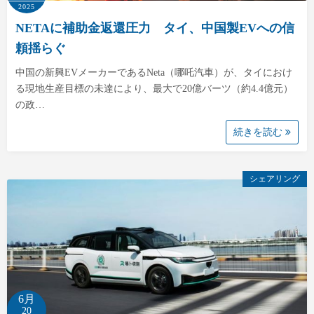
2025
NETAに補助金返還圧力 タイ、中国製EVへの信
頼揺らぐ
中国の新興EVメーカーであるNeta（哪吒汽車）が、タイにおけ
る現地生産目標の未達により、最大で20億バーツ（約4.4億元）
の政…
続きを読む
シェアリング
6月
20