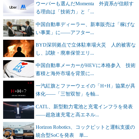
ウーバーも選んだMomenta 外資系が信頼す
る理由は「技術力」と「...
中国自動車ディーラー、新車販売は「稼げな
い事業」に――アフター...
BYD深圳拠点で立体駐車場火災 人的被害な
し、試験・廃車保管エリ...
中国自動車メーカーがHEVに本格参入 技術
蓄積と海外市場を背景に...
一汽紅旗とファーウェイの「H+H」協業が具
体化――「三智双智」を軸...
CATL、新型動力電池と充電インフラを発表
――超急速充電と高エネル...
Horizon Robotics、コックピットと運転支援の
統合型SoCを発表 単...