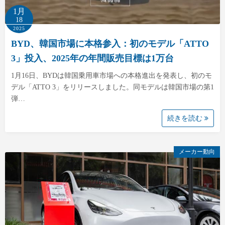
1月
18
2025
BYD、韓国市場に本格参入：初のモデル「ATTO
3」投入、2025年の年間販売目標は1万台
1月16日、BYDは韓国乗用車市場への本格進出を発表し、初のモ
デル「ATTO 3」をリリースしました。同モデルは韓国市場の第1
弾…
続きを読む
メーカー動向