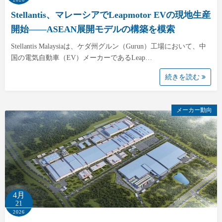
Stellantis、マレーシアでLeapmotor EVの現地生産
開始――ASEAN展開モデルの構築を模索
Stellantis Malaysiaは、ケダ州グルン（Gurun）工場において、中
国の電気自動車（EV）メーカーであるLeap…
続きを読む
メーカー動向
4月
21
2026