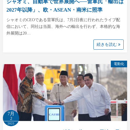
シャオミ、自動車で世界展開へ──雷軍氏「輸出は
2027年以降」、欧・ASEAN・南米に照準
シャオミのCEOである雷軍氏は、7月2日夜に行われたライブ配
信において、同社は当面、海外への輸出を行わず、本格的な海
外展開は20…
続きを読む
電動化
7月
2
2025