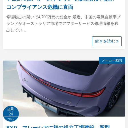
コンプライアンス危機に直面
修理独占の疑いで4,700万元の罰金か 最近、中国の電気自動車ブ
ランドがオーストラリア市場でアフターサービス修理情報を独
占してい…
続きを読む
メーカー動向
8月
24
2025
BYD、マレーシアに初の組立工場建設 新型