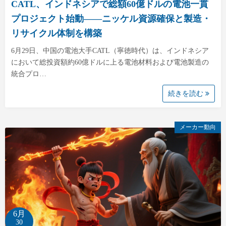
CATL、インドネシアで総額60億ドルの電池一貫
プロジェクト始動——ニッケル資源確保と製造・
リサイクル体制を構築
6月29日、中国の電池大手CATL（寧徳時代）は、インドネシア
において総投資額約60億ドルに上る電池材料および電池製造の
統合プロ…
続きを読む
メーカー動向
6月
30