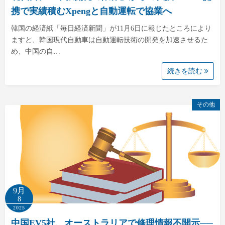
携で実績積むXpengと自動運転で協業へ
韓国の経済紙「毎日経済新聞」が11月6日に報じたところにより
ますと、韓国現代自動車は自動運転技術の開発を加速させるた
め、中国の自…
続きを読む
その他
9月
8
2025
中国EV5社、オーストラリアで修理情報不開示──