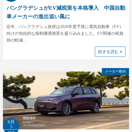
バングラデシュがEV減税策を本格導入 中国自動
車メーカーの進出追い風に
近年、バングラデシュ政府は2026年度予算に電気自動車（EV）
向けの包括的な税制優遇措置を盛り込みました。EV関連の税負
担の軽減…
続きを読む
メーカー動向
6月
5
2026