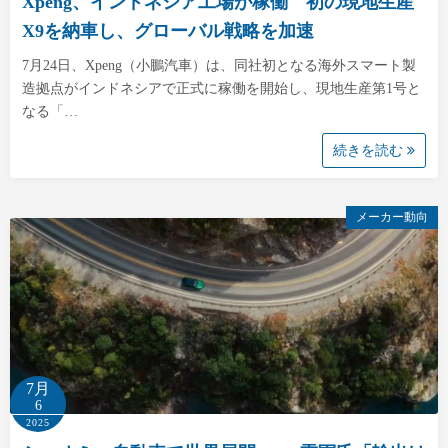
Xpeng、インドネシア工場が稼働 初の現地生産
X9を納車し、グローバル戦略を加速
7月24日、Xpeng（小鵬汽車）は、同社初となる海外スマート製
造拠点がインドネシアで正式に稼働を開始し、現地生産第1号と
なる「…
続きを読む
メーカー動向
7月
6
2025