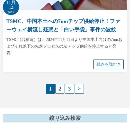
11月
12
2024
TSMC、中国本土への7nmチップ供給停止！ファ
ーウェイ横流し疑惑と「白い手袋」事件の波紋
TSMC（台積電）は、2024年11月11日より中国本土向けの7nmお
よびそれ以下の先進プロセスのAIチップ供給を停止すると発
表…
続きを読む
投
1
2
3
>
稿
の
絞り込み検索
ペ