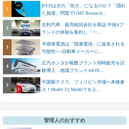
BYDは次の「恒大」になるのか？「隠れ
1
た負債」問題でGMT Research...
吉利汽車、販売統括会社を新設 中核4ブ
2
ランドの体制を集約し「一...
半固体電池は「固液電池」に改名される
3
可能性──自動車メーカーに...
広汽ホンダが複数ブランド同時販売を試
4
験導入：地場ブランドAION...
中国製テスラ、フィリピン市場へ本格参
5
入！Model 3とModel Yを上...
管理人のおすすめ