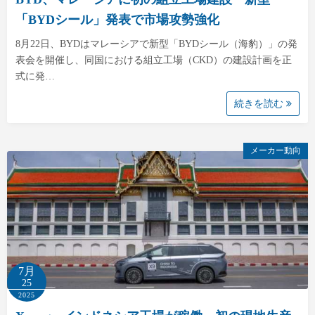
「BYDシール」発表で市場攻勢強化
8月22日、BYDはマレーシアで新型「BYDシール（海豹）」の発
表会を開催し、同国における組立工場（CKD）の建設計画を正
式に発…
続きを読む
メーカー動向
7月
25
2025