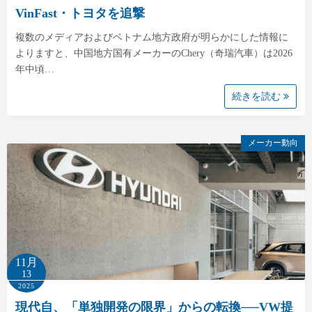
VinFast・トヨタを追撃
複数のメディアおよびベトナム地方政府が明らかにした情報に
よりますと、中国地方国有メーカーのChery（奇瑞汽車）は2026
年中頃…
続きを読む
メーカー動向
11月
13
2025
現代自、「単独開発の限界」からの転換──VW提