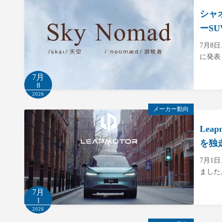
シャ
ーS
7月8
に発表
7月
8
2026
メーカー動向
Lea
を独
7月1
ました
7月
1
2026