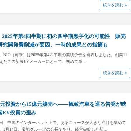
続きを読む
O、2025年第4四半期に初の四半期黒字化の可能性 販売
研究開発費削減が要因、一時的成果との指摘も
日、NIO（蔚来）は2025年第4四半期の業績予告を発表しました。創業11
えたこの新興EVメーカーにとって、初めて単…
続きを読む
0億元投資から15億元競売へ――観致汽車を巡る告発が映
国EV投資の歪み
日、中国のインターネット上で、あるニュースが大きな注目を集めて
。1月14日、宝能グループの会長であり、経営破綻した新…