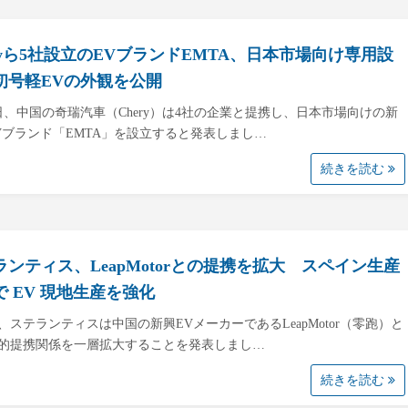
eryら5社設立のEVブランドEMTA、日本市場向け専用設
初号軽EVの外観を公開
7日、中国の奇瑞汽車（Chery）は4社の企業と提携し、日本市場向けの新
Vブランド「EMTA」を設立すると発表しまし…
続きを読む
ランティス、LeapMotorとの提携を拡大 スペイン生産
で EV 現地生産を強化
日、ステランティスは中国の新興EVメーカーであるLeapMotor（零跑）と
的提携関係を一層拡大することを発表しまし…
続きを読む