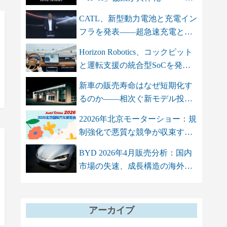
智双智」を軸...
CATL、新型動力電池と充電イン
フラを発表――超急速充電と高
エネル...
Horizon Robotics、コックピット
と運転支援の統合型SoCを発
表 単...
新車の販売寿命はなぜ短期化す
るのか――相次ぐ新モデル投入
が招く...
22026年北京モーターショー：規
制強化で悪質な競争が収束する
も、...
BYD 2026年4月販売分析：国内
市場の失速、成長構造の海外依
存シフト
アーカイブ