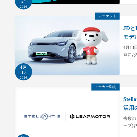
24
2026
マーケット
JDと
モデ
4月13
京にお
4月
13
2026
メーカー動向
Ste
活用
複数の
ープは