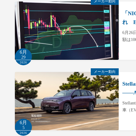
メーカー動向
「NI
れ 
6月2
額は1
6月
29
2026
メーカー動向
Ste
――
Stel
車（E
6月
5
2026