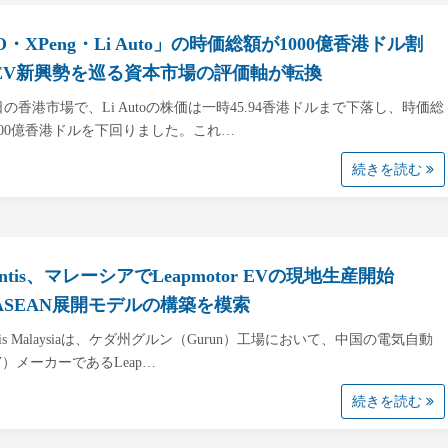
O・XPeng・Li Auto」の時価総額が1000億香港ドル割
EV新興勢を巡る資本市場の評価軸が転換
6日の香港市場で、Li Autoの株価は一時45.94香港ドルまで下落し、時価総
000億香港ドルを下回りました。これ…
続きを読む
llantis、マレーシアでLeapmotor EVの現地生産開始
ASEAN展開モデルの構築を模索
lantis Malaysiaは、ケダ州グルン（Gurun）工場において、中国の電気自動
V）メーカーであるLeap…
続きを読む