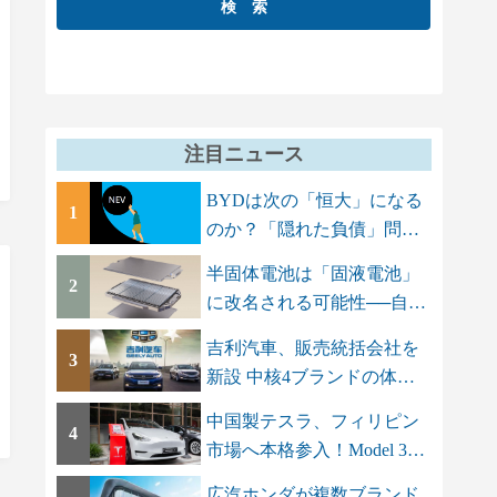
注目ニュース
BYDは次の「恒大」になる
1
のか？「隠れた負債」問題
でGMT Research...
半固体電池は「固液電池」
2
に改名される可能性──自動
車メーカーに...
吉利汽車、販売統括会社を
3
新設 中核4ブランドの体制
を集約し「一...
中国製テスラ、フィリピン
4
市場へ本格参入！Model 3と
Model Yを上...
広汽ホンダが複数ブランド