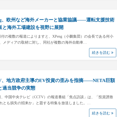
eng、欧州など海外メーカーと協業協議――運転支援技術
販と海外工場建設を視野に展開
4日付の複数の報道によりますと、XPeng（小鵬集団）の会長である何小
、メディアの取材に対し、同社が複数の海外自動車…
続きを読む
TV、地方政府主導のEV投資の歪みを指摘――NETA巨額
と過当競争の実態
1日、中国中央テレビ（CCTV）の報道番組「焦点訪談」は、「投資誘致
れとも損失の招来か」と題する特集を放送しました。…
続きを読む