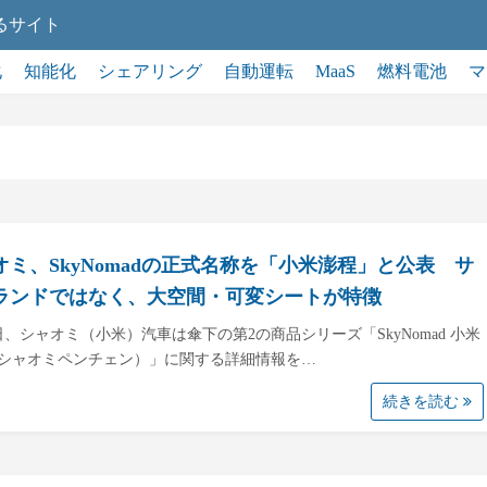
るサイト
化
知能化
シェアリング
自動運転
MaaS
燃料電池
マ
オミ、SkyNomadの正式名称を「小米澎程」と公表 サ
ランドではなく、大空間・可変シートが特徴
0日、シャオミ（小米）汽車は傘下の第2の商品シリーズ「SkyNomad 小米
シャオミペンチェン）」に関する詳細情報を…
続きを読む