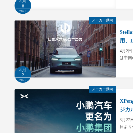
4月
8
2026
メーカー動向
Ste
用、
4月2日
は中国
4月
2
2026
メーカー動向
XP
ジカ
3月2
日より