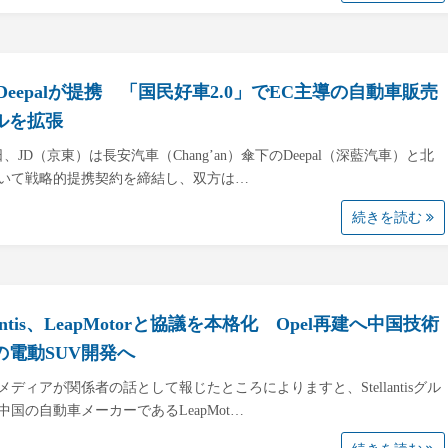
Deepalが提携 「国民好車2.0」でEC主導の自動車販売
ルを拡張
日、JD（京東）は長安汽車（Chang’an）傘下のDeepal（深藍汽車）と北
いて戦略的提携契約を締結し、双方は…
続きを読む
llantis、LeapMotorと協議を本格化 Opel再建へ中国技術
の電動SUV開発へ
メディアが関係者の話として報じたところによりますと、Stellantisグル
中国の自動車メーカーであるLeapMot…