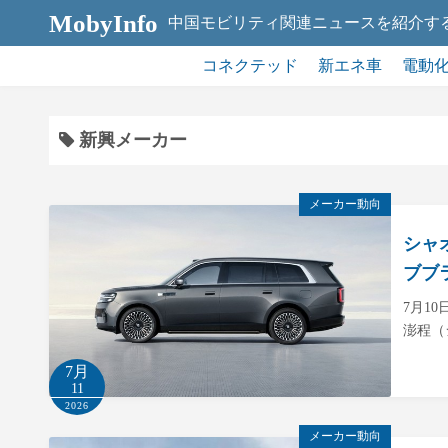
コ
MobyInfo
中国モビリティ関連ニュースを紹介す
ン
テ
コネクテッド
新エネ車
電動
ン
ツ
新興メーカー
へ
ス
キ
メーカー動向
ッ
シャ
プ
ブブ
7月1
澎程（
7月
11
2026
メーカー動向