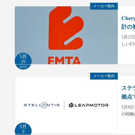
メーカー動向
Ch
計の
5月2
しいE
5月
29
2026
メーカー動向
ステ
拠点
5月8
の戦略
5月
9