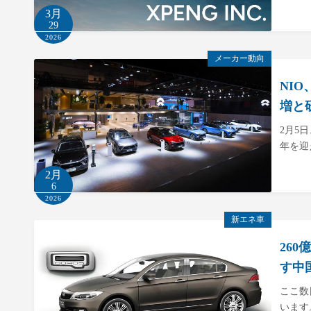
3月
29
2026
メーカー動向
NI
増と
2月5
年を迎
2月
6
2026
新エネ車
26
す中
ここ数
います