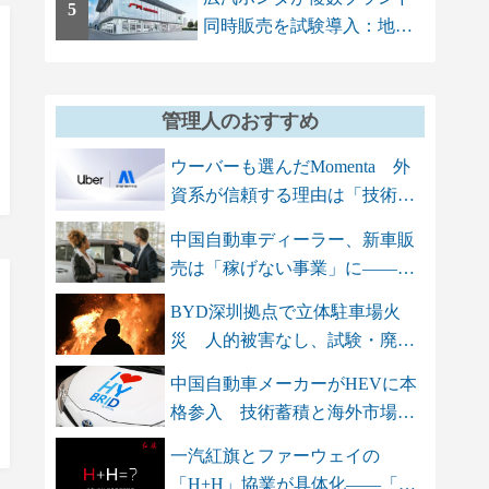
5
同時販売を試験導入：地場
ブランドAION...
管理人のおすすめ
ウーバーも選んだMomenta 外
資系が信頼する理由は「技術
力」と「...
中国自動車ディーラー、新車販
売は「稼げない事業」に――ア
フター...
BYD深圳拠点で立体駐車場火
災 人的被害なし、試験・廃車
保管エリ...
中国自動車メーカーがHEVに本
格参入 技術蓄積と海外市場を
背景に...
一汽紅旗とファーウェイの
「H+H」協業が具体化――「三