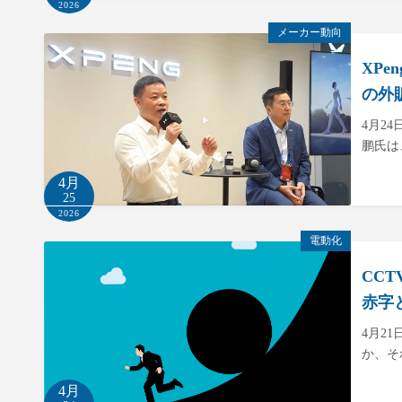
2026
メーカー動向
XP
の外
4月2
鹏氏は
4月
25
2026
電動化
CC
赤字
4月2
か、そ
4月