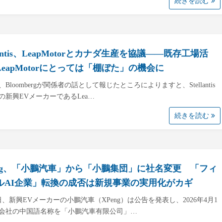
続きを読む
llantis、LeapMotorとカナダ生産を協議――既存工場活
LeapMotorにとっては「棚ぼた」の機会に
、Bloombergが関係者の話として報じたところによりますと、Stellantis
の新興EVメーカーであるLea…
続きを読む
eng、「小鵬汽車」から「小鵬集団」に社名変更 「フィ
ルAI企業」転換の成否は新規事業の実用化がカギ
7日、新興EVメーカーの小鵬汽車（XPeng）は公告を発表し、2026年4月1
会社の中国語名称を「小鵬汽車有限公司」…