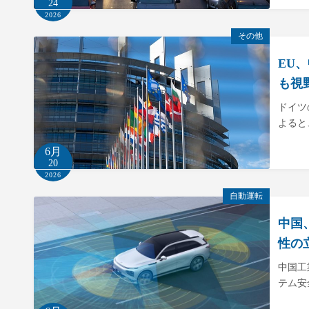
24
2026
その他
EU
も視
ドイツ
よると
6月
20
2026
自動運転
中国
性の
中国工
テム安