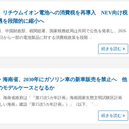
、リチウムイオン電池への消費税を再導入 NEV向け税
遇を段階的に縮小へ
6日、中国財政部、税関総署、国家税務総局は共同で公告を発表し、2026
1日から一部の電池製品に対する消費税政策を段階…
続きを読む
・海南省、2030年にガソリン車の新車販売を禁止へ 他
のモデルケースとなるか
日、海南省政府は「『第15次5カ年計画』海南国家生態文明試験区計画
しい海南』建設『第15次5カ年計画』）」（以下、「…
続きを読む