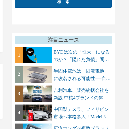
注目ニュース
BYDは次の「恒大」になる
1
のか？「隠れた負債」問題
でGMT Research...
半固体電池は「固液電池」
2
に改名される可能性──自動
車メーカーに...
吉利汽車、販売統括会社を
3
新設 中核4ブランドの体制
を集約し「一...
中国製テスラ、フィリピン
4
市場へ本格参入！Model 3と
Model Yを上...
広汽ホンダが複数ブランド