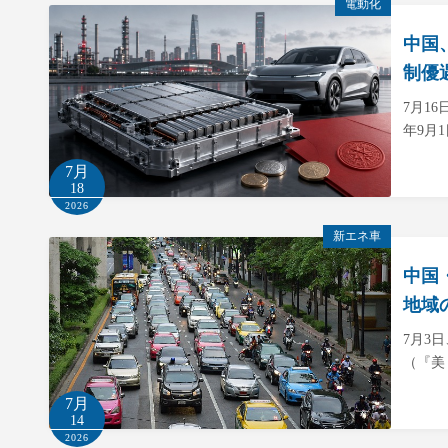
電動化
中国
制優
7月1
年9月
7月
18
2026
新エネ車
中国
地域
7月3
（『美
7月
14
2026