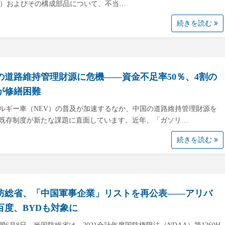
ilers）およびその構成部品について、不当…
続きを読む
の道路維持管理財源に危機――資金不足率50％、4割の
が修繕困難
ルギー車（NEV）の普及が加速するなか、中国の道路維持管理財源を
既存制度が新たな課題に直面しています。近年、「ガソリ…
続きを読む
防総省、「中国軍事企業」リストを再公表――アリバ
百度、BYDも対象に