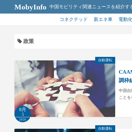
コ
MobyInfo
中国モビリティ関連ニュースを紹介す
ン
テ
コネクテッド
新エネ車
電動
ン
ツ
政策
へ
ス
キ
自動運転
ッ
CA
プ
調枠
中国自
ことを
8月
5
2026
自動運転