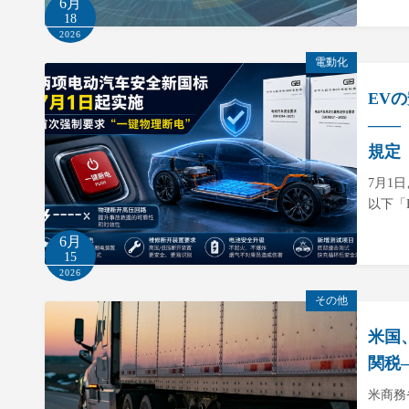
6月
18
2026
電動化
EV
――
規定
7月1
以下「
6月
15
2026
その他
米国
関税
米商務