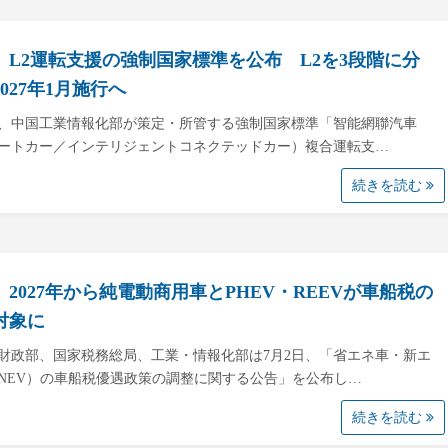
、L2運転支援の強制国家標準を公布 L2を3段階に分
2027年1月施行へ
日、中国工業情報化部が策定・所管する強制国家標準「智能網聯汽車
ートカー／インテリジェントコネクテッドカー）複合運転支…
続きを読む
、2027年から純電動商用車とPHEV・REEVが車船税の
対象に
財政部、国家税務総局、工業・情報化部は7月2日、「省エネ車・新エ
NEV）の車船税優遇政策の調整に関する公告」を公布し…
続きを読む