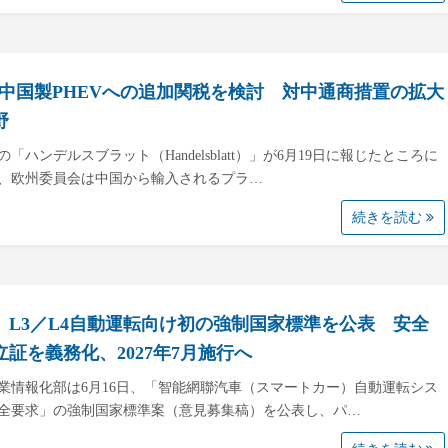
、中国製PHEVへの追加関税を検討 対中通商措置の拡大
野
の「ハンデルスブラット（Handelsblatt）」が6月19日に報じたところに
、欧州委員会は中国から輸入されるプラ…
続きを読む
、L3／L4自動運転向け初の強制国家標準を公表 安全
立証を義務化、2027年7月施行へ
業情報化部は6月16日、「智能網聯汽車（スマートカー）自動運転シス
全要求」の強制国家標準案（意見募集稿）を公表し、パ…