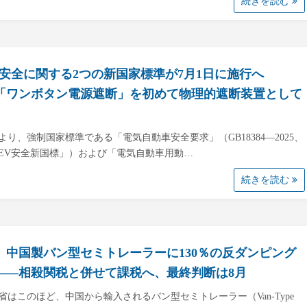
続きを読む
の安全に関する2つの新国家標準が7月1日に施行へ
「ワンボタン電源遮断」を初めて物理的遮断装置として
日より、強制国家標準である「電気自動車安全要求」（GB18384—2025、
EV安全新国標」）および「電気自動車用動…
続きを読む
、中国製バン型セミトレーラーに130％の反ダンピング
――相殺関税と併せて課税へ、最終判断は8月
省はこのほど、中国から輸入されるバン型セミトレーラー（Van-Type