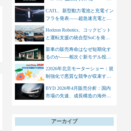
智双智」を軸...
CATL、新型動力電池と充電イン
フラを発表――超急速充電と高
エネル...
Horizon Robotics、コックピット
と運転支援の統合型SoCを発
表 単...
新車の販売寿命はなぜ短期化す
るのか――相次ぐ新モデル投入
が招く...
22026年北京モーターショー：規
制強化で悪質な競争が収束する
も、...
BYD 2026年4月販売分析：国内
市場の失速、成長構造の海外依
存シフト
アーカイブ