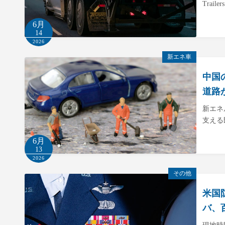
Tra
6月
14
2026
新エネ車
中国
道路
新エネ
支える
6月
13
2026
その他
米国
バ、