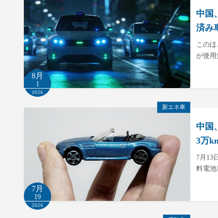
中国
済み
このほ
が使用
8月
1
2026
新エネ車
中国
3万
7月1
料電池
7月
19
2026