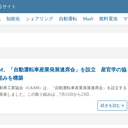
るサイト
化
知能化
シェアリング
自動運転
MaaS
燃料電池
マ
AM、「自動運転車産業発展連席会」を設立 産官学の協
組みを構築
動車工業協会（CAAM）は、「自動運転車産業発展連席会」を設立する
発表しました。この取り組みは、7月21日から23日…
続きを読む