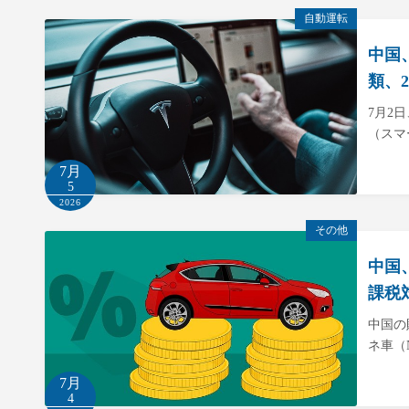
自動運転
中国
類、
7月2
（スマ
7月
5
2026
その他
中国
課税
中国の
ネ車（
7月
4