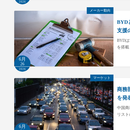
2026
メーカー動向
BY
支援
BYD
を搭載
6月
26
2026
マーケット
商務
を発
中国商
リスト
6月