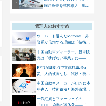
5
同時販売を試験導入：地場
ブランドAION...
管理人のおすすめ
ウーバーも選んだMomenta 外
資系が信頼する理由は「技術
力」と「...
中国自動車ディーラー、新車販
売は「稼げない事業」に――ア
フター...
BYD深圳拠点で立体駐車場火
災 人的被害なし、試験・廃車
保管エリ...
中国自動車メーカーがHEVに本
格参入 技術蓄積と海外市場を
背景に...
一汽紅旗とファーウェイの
「H+H」協業が具体化――「三