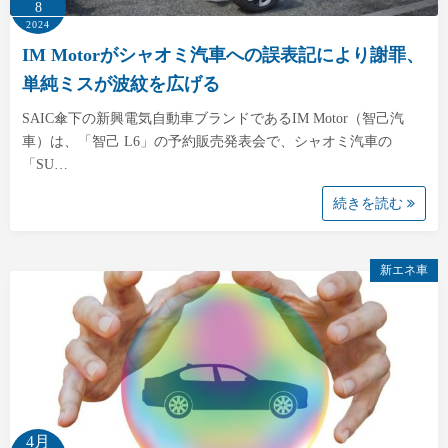
8
2024
IM Motorがシャオミ汽車への誤表記により謝罪、
単純ミスが波紋を広げる
SAIC傘下の新興電気自動車ブランドであるIM Motor（智己汽
車）は、「智己 L6」の予約販売発表会で、シャオミ汽車の
「SU…
続きを読む
新エネ車
4月