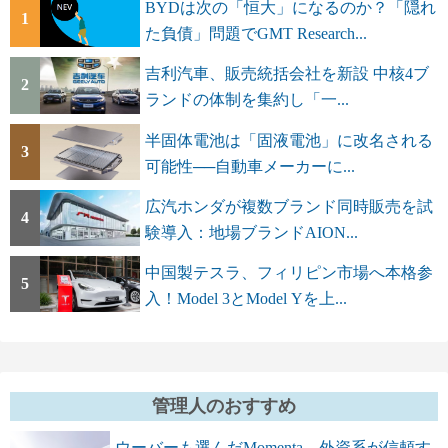
BYDは次の「恒大」になるのか？「隠れ
1
た負債」問題でGMT Research...
吉利汽車、販売統括会社を新設 中核4ブ
2
ランドの体制を集約し「一...
半固体電池は「固液電池」に改名される
3
可能性──自動車メーカーに...
広汽ホンダが複数ブランド同時販売を試
4
験導入：地場ブランドAION...
中国製テスラ、フィリピン市場へ本格参
5
入！Model 3とModel Yを上...
管理人のおすすめ
ウーバーも選んだMomenta 外資系が信頼す