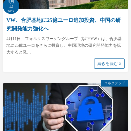
4月
13
2024
VW、合肥基地に25億ユーロ追加投資、中国の研
究開発能力強化へ
4月11日、フォルクスワーゲングループ（以下VW）は、合肥基
地に25億ユーロをさらに投資し、中国現地の研究開発能力を拡
大すると発…
続きを読む
コネクテッド