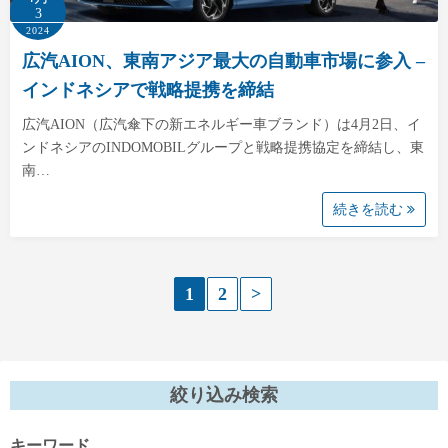
3
2024
広汽AION、東南アジア最大の自動車市場に参入 –
インドネシアで戦略提携を締結
広汽AION（広汽傘下の新エネルギー車ブランド）は4月2日、イ
ンドネシアのINDOMOBILグループと戦略提携協定を締結し、東
南…
続きを読む
投
1
2
>
稿
の
絞り込み検索
ペ
キーワード