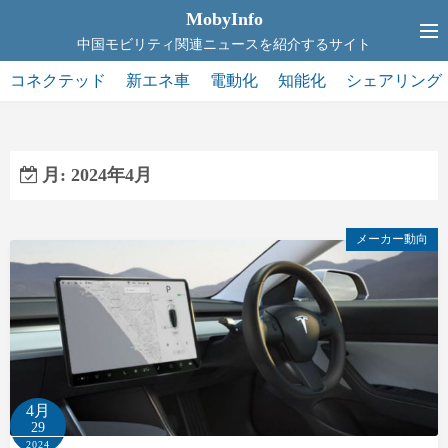
コ
MobyInfo
ン
中国モビリティ関連ニュースを紹介するサイト
テ
コネクテッド
新エネ車
電動化
知能化
シェアリング
ン
ツ
へ
ス
月:
2024年4月
キ
ッ
メーカー動向
プ
4月
29
2024