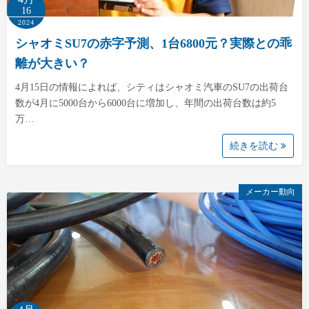
16
2024
シャオミSU7の赤字予測、1台6800元？実際との乖
離が大きい？
4月15日の情報によれば、シティはシャオミ汽車のSU7の出荷台
数が4月に5000台から6000台に増加し、年間の出荷台数は約5
万…
続きを読む
メーカー動向