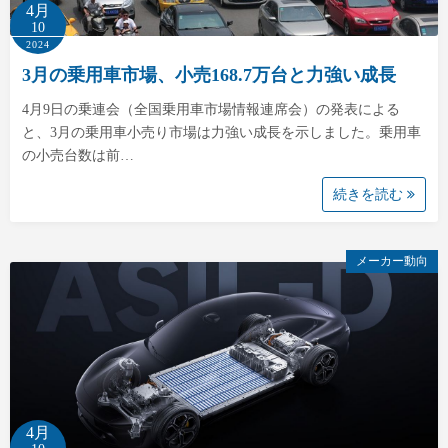
4月
10
2024
3月の乗用車市場、小売168.7万台と力強い成長
4月9日の乗連会（全国乗用車市場情報連席会）の発表による
と、3月の乗用車小売り市場は力強い成長を示しました。乗用車
の小売台数は前…
続きを読む
メーカー動向
4月