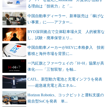
る理由は「技術力」と「...
中国自動車ディーラー、新車販売は「稼げな
い事業」に――アフター...
BYD深圳拠点で立体駐車場火災 人的被害な
し、試験・廃車保管エリ...
中国自動車メーカーがHEVに本格参入 技術
蓄積と海外市場を背景に...
一汽紅旗とファーウェイの「H+H」協業が具
体化――「三智双智」を軸...
CATL、新型動力電池と充電インフラを発表
――超急速充電と高エネル...
Horizon Robotics、コックピットと運転支援の
統合型SoCを発表 単...