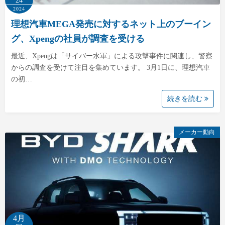
24
2024
理想汽車MEGA発売に対するネット上のブーイン
グ、Xpengの社員が調査を受ける
最近、Xpengは「サイバー水軍」による攻撃事件に関連し、警察
からの調査を受けて注目を集めています。 3月1日に、理想汽車
の初…
続きを読む
メーカー動向
4月