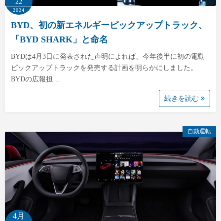
22
2024
BYD、初の新エネルギーピックアップトラック、
「BYD SHARK」と命名
BYDは4月3日に発表された声明によれば、今年後半に初の電動
ピックアップトラックを発売する計画を明らかにしました。
BYDの広報担…
続きを読む
自動運転
4月