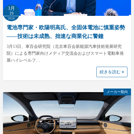
3月
19
2026
電池専門家・欧陽明高氏、全固体電池に慎重姿勢
――技術は未成熟、拙速な商業化に警鐘
3月13日、車百会研究院（北京車百会新能源汽車技術発展研究
院）による専門家向けメディア交流会およびスマート電動車発
展ハイレベルフ…
続きを読む
メーカー動向