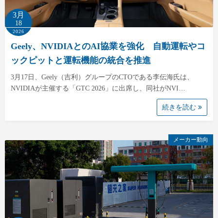
3月
18
2026
Geely、NVIDIAとのAI協業を強化 自動運転やコ
ックピットと運転機能の統合を推進
3月17日、Geely（吉利）グループのCTOである李伝海氏は、
NVIDIAが主催する「GTC 2026」に出席し、同社がNVI…
続きを読む
メーカー動向