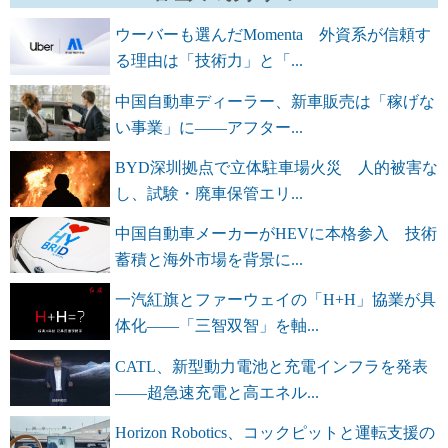
ウーバーも選んだMomenta 外資系が信頼す
る理由は「技術力」と「...
中国自動車ディーラー、新車販売は「稼げな
い事業」に――アフター...
BYD深圳拠点で立体駐車場火災 人的被害な
し、試験・廃車保管エリ...
中国自動車メーカーがHEVに本格参入 技術
蓄積と海外市場を背景に...
一汽紅旗とファーウェイの「H+H」協業が具
体化――「三智双智」を軸...
CATL、新型動力電池と充電インフラを発表
――超急速充電と高エネル...
Horizon Robotics、コックピットと運転支援の