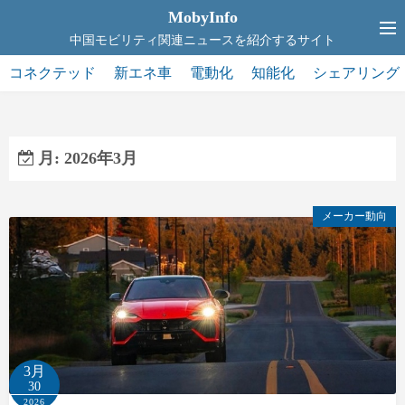
コ
MobyInfo
ン
中国モビリティ関連ニュースを紹介するサイト
テ
コネクテッド
新エネ車
電動化
知能化
シェアリング
ン
ツ
へ
ス
月:
2026年3月
キ
ッ
メーカー動向
プ
3月
30
2026