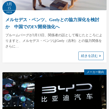
3月
15
2026
メルセデス・ベンツ、Geelyとの協力深化を検討
か 中国でのEV開発強化へ
ブルームバーグが3月13日、関係者の話として報じたところによ
りますと、メルセデス・ベンツはGeely（吉利）との協力関係を
さらに…
続きを読む
メーカー動向