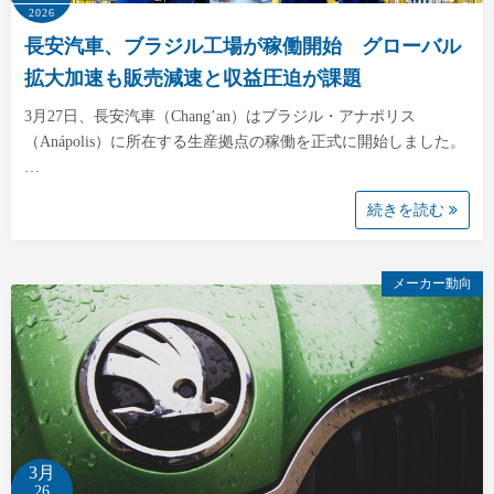
2026
長安汽車、ブラジル工場が稼働開始 グローバル
拡大加速も販売減速と収益圧迫が課題
3月27日、長安汽車（Chang’an）はブラジル・アナポリス
（Anápolis）に所在する生産拠点の稼働を正式に開始しました。
…
続きを読む
メーカー動向
3月
26