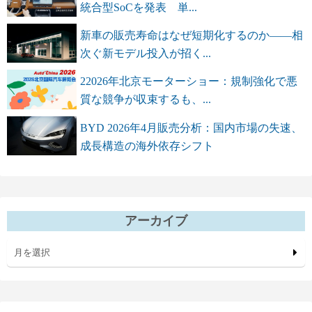
統合型SoCを発表 単...
新車の販売寿命はなぜ短期化するのか――相
次ぐ新モデル投入が招く...
22026年北京モーターショー：規制強化で悪
質な競争が収束するも、...
BYD 2026年4月販売分析：国内市場の失速、
成長構造の海外依存シフト
アーカイブ
月を選択