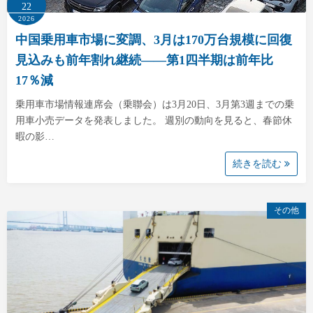
22
2026
中国乗用車市場に変調、3月は170万台規模に回復
見込みも前年割れ継続――第1四半期は前年比
17％減
乗用車市場情報連席会（乗聯会）は3月20日、3月第3週までの乗
用車小売データを発表しました。 週別の動向を見ると、春節休
暇の影…
続きを読む
その他