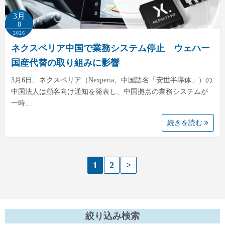
3月
8
2026
ネクスペリア中国で業務システム停止 ウェハー
国産代替の取り組みに影響
3月6日、ネクスペリア（Nexperia、中国語名「安世半導体」）の
中国法人は顧客向け通知を発表し、中国拠点の業務システムが
一時…
続きを読む
投
1
2
>
稿
の
絞り込み検索
ペ