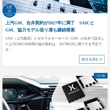
3月
10
2026
上汽GM、合弁契約が2027年に満了 SAICと
GM、協力モデル巡り溝も継続模索
SAIC（上汽集団）とゼネラルモーターズ（GM）が合弁で設立し
た上汽GMの30年間の協力契約は、2027年6月に満了する予定で
す…
続きを読む
その他