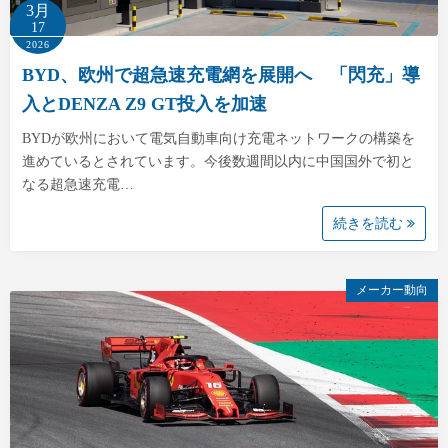
3月
17
2026
BYD、欧州で超急速充電網を展開へ 「閃充」導
入とDENZA Z9 GT投入を加速
BYDが欧州において電気自動車向け充電ネットワークの構築を
進めているとされています。今後数週間以内に中国国外で初と
なる超急速充電…
続きを読む
メーカー動向