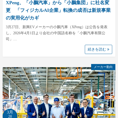
XPeng、「小鵬汽車」から「小鵬集団」に社名変
更 「フィジカルAI企業」転換の成否は新規事業
の実用化がカギ
3月27日、新興EVメーカーの小鵬汽車（XPeng）は公告を発表
し、2026年4月1日より会社の中国語名称を「小鵬汽車有限公
司」…
続きを読む
メーカー動向
3月
28