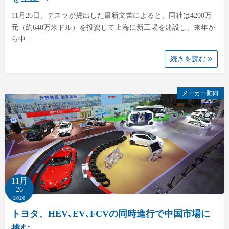
11月26日、テスラが提出した最新文書によると、同社は4200万
元（約640万米ドル）を投資して上海に新工場を建設し、来年か
ら中…
続きを読む
メーカー動向
11月
26
2020
トヨタ、HEV､EV､FCVの同時進行で中国市場に
挑む