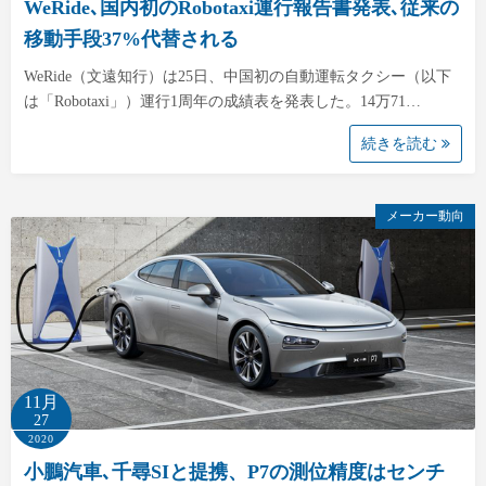
WeRide､国内初のRobotaxi運行報告書発表､従来の
移動手段37%代替される
WeRide（文遠知行）は25日、中国初の自動運転タクシー（以下
は「Robotaxi」）運行1周年の成績表を発表した。14万71…
続きを読む
メーカー動向
11月
27
2020
小鵬汽車､千尋SIと提携、P7の測位精度はセンチ