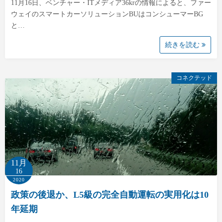
11月16日、ベンチャー・ITメディア36krの情報によると、ファー
ウェイのスマートカーソリューションBUはコンシューマーBG
と…
続きを読む
コネクテッド
11月
16
2020
政策の後退か、L5級の完全自動運転の実用化は10
年延期