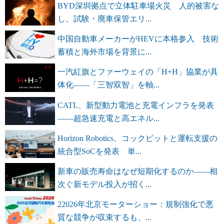
BYD深圳拠点で立体駐車場火災 人的被害な
し、試験・廃車保管エリ...
中国自動車メーカーがHEVに本格参入 技術
蓄積と海外市場を背景に...
一汽紅旗とファーウェイの「H+H」協業が具
体化――「三智双智」を軸...
CATL、新型動力電池と充電インフラを発表
――超急速充電と高エネル...
Horizon Robotics、コックピットと運転支援の
統合型SoCを発表 単...
新車の販売寿命はなぜ短期化するのか――相
次ぐ新モデル投入が招く...
22026年北京モーターショー：規制強化で悪
質な競争が収束するも、...