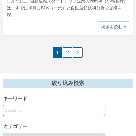
11月3日に、自動運転スタートアップ企業のPony.ai（小馬智行）
は、すでに10月にFAW（一汽）と自動運転技術分野で提携を
深…
続きを読む
投
1
2
>
稿
の
絞り込み検索
ペ
キーワード
ー
ジ
送
カテゴリー
り