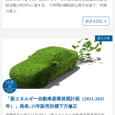
総台数の約20%に達する。 15年間の継続的な努力を経て、中国
の新エ…
続きを読む
新エネ車
11月
10
2020
「新エネルギー自動車産業発展計画（2021-2035
年）」発表､25年販売目標下方修正