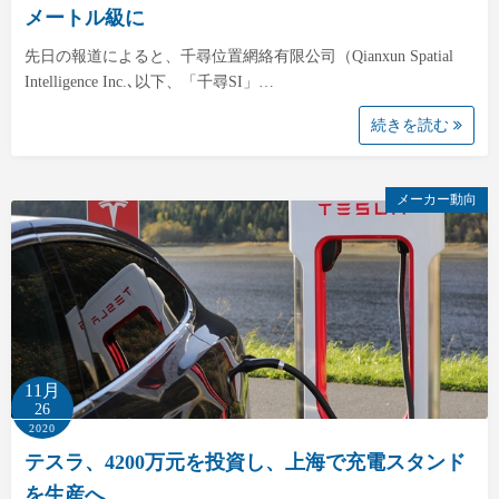
メートル級に
先日の報道によると、千尋位置網絡有限公司（Qianxun Spatial
Intelligence Inc.､以下、「千尋SI」…
続きを読む
メーカー動向
11月
26
2020
テスラ、4200万元を投資し、上海で充電スタンド
を生産へ