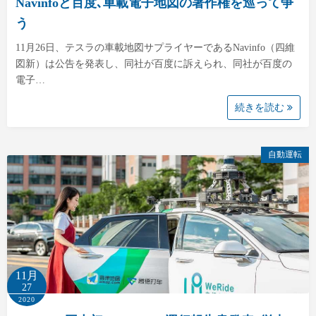
Navinfoと百度､車載電子地図の著作権を巡って争
う
11月26日、テスラの車載地図サプライヤーであるNavinfo（四維
図新）は公告を発表し、同社が百度に訴えられ、同社が百度の
電子…
続きを読む
自動運転
11月
27
2020