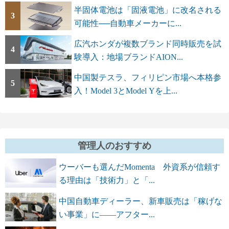
半固体電池は「固液電池」に改名される
3
可能性──自動車メーカーに...
広汽ホンダが複数ブランド同時販売を試
4
験導入：地場ブランドAION...
中国製テスラ、フィリピン市場へ本格参
5
入！Model 3とModel Yを上...
管理人のおすすめ
ウーバーも選んだMomenta 外資系が信頼す
る理由は「技術力」と「...
中国自動車ディーラー、新車販売は「稼げな
い事業」に――アフター...