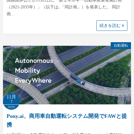
国務院弁公庁が11月2日に「新エネルギー自動車産業発展計画
（2021-2035年）」（以下は､「同計画」）を発表した。 同計
画…
続きを読む
自動運転
11月
7
2020
Pony.ai、商用車自動運転システム開発でFAWと提
携