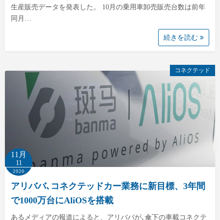
生産販売データを発表した。 10月の乗用車卸売販売台数は前年
同月…
続きを読む
コネクテッド
11月
11
2020
アリババ､コネクテッドカー業務に新目標、3年間
で1000万台にAliOSを搭載
あるメディアの報道によると、アリババが､傘下の車載コネクテ