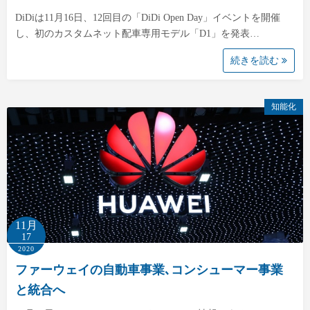
DiDiは11月16日、12回目の「DiDi Open Day」イベントを開催
し、初のカスタムネット配車専用モデル「D1」を発表…
続きを読む
知能化
11月
17
2020
ファーウェイの自動車事業､コンシューマー事業
と統合へ