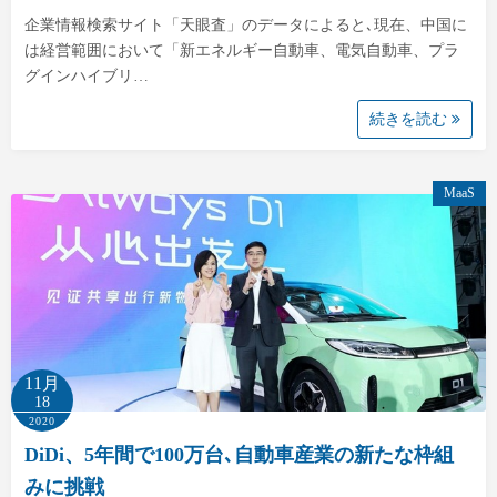
企業情報検索サイト「天眼査」のデータによると､現在、中国に
は経営範囲において「新エネルギー自動車、電気自動車、プラ
グインハイブリ…
続きを読む
MaaS
11月
18
2020
DiDi、5年間で100万台､自動車産業の新たな枠組
みに挑戦