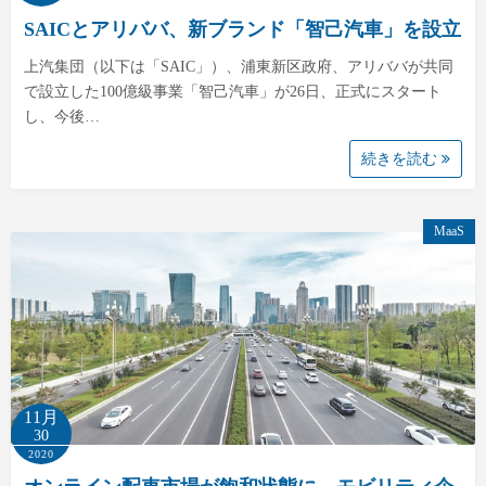
SAICとアリババ、新ブランド「智己汽車」を設立
上汽集団（以下は「SAIC」）、浦東新区政府、アリババが共同
で設立した100億級事業「智己汽車」が26日、正式にスタート
し、今後…
続きを読む
MaaS
11月
30
2020