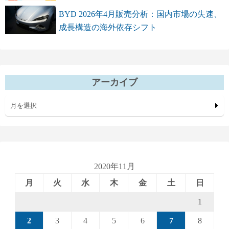
BYD 2026年4月販売分析：国内市場の失速、
成長構造の海外依存シフト
アーカイブ
月を選択
2020年11月
月
火
水
木
金
土
日
1
2
3
4
5
6
7
8