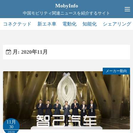
コ
MobyInfo
ン
中国モビリティ関連ニュースを紹介するサイト
テ
コネクテッド
新エネ車
電動化
知能化
シェアリング
ン
ツ
へ
ス
月:
2020年11月
キ
ッ
メーカー動向
プ
11月
30
2020