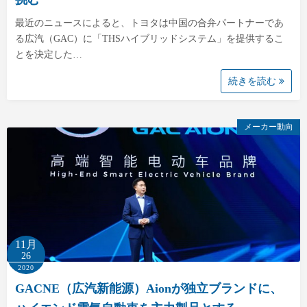
最近のニュースによると、トヨタは中国の合弁パートナーであ
る広汽（GAC）に「THSハイブリッドシステム」を提供するこ
とを決定した…
続きを読む
メーカー動向
11月
26
2020
GACNE（広汽新能源）Aionが独立ブランドに、