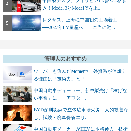
中国製テスラ、フィリピン市場へ本格参
4
入！Model 3とModel Yを上...
レクサス、上海に中国初の工場着工
5
──2027年EV量産へ 「本当に遅...
管理人のおすすめ
ウーバーも選んだMomenta 外資系が信頼す
る理由は「技術力」と「...
中国自動車ディーラー、新車販売は「稼げな
い事業」に――アフター...
BYD深圳拠点で立体駐車場火災 人的被害な
し、試験・廃車保管エリ...
中国自動車メーカーがHEVに本格参入 技術