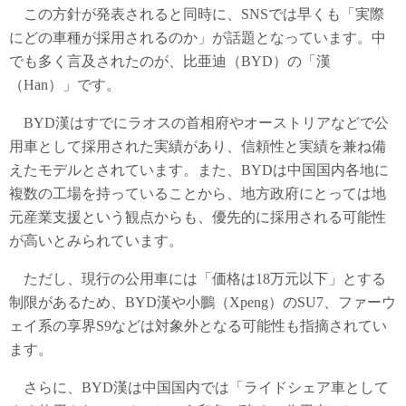
この方針が発表されると同時に、SNSでは早くも「実際
にどの車種が採用されるのか」が話題となっています。中
でも多く言及されたのが、比亜迪（BYD）の「漢
（Han）」です。
BYD漢はすでにラオスの首相府やオーストリアなどで公
用車として採用された実績があり、信頼性と実績を兼ね備
えたモデルとされています。また、BYDは中国国内各地に
複数の工場を持っていることから、地方政府にとっては地
元産業支援という観点からも、優先的に採用される可能性
が高いとみられています。
ただし、現行の公用車には「価格は18万元以下」とする
制限があるため、BYD漢や小鵬（Xpeng）のSU7、ファーウ
ェイ系の享界S9などは対象外となる可能性も指摘されてい
ます。
さらに、BYD漢は中国国内では「ライドシェア車として