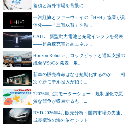
蓄積と海外市場を背景に...
一汽紅旗とファーウェイの「H+H」協業が具
体化――「三智双智」を軸...
CATL、新型動力電池と充電インフラを発表
――超急速充電と高エネル...
Horizon Robotics、コックピットと運転支援の
統合型SoCを発表 単...
新車の販売寿命はなぜ短期化するのか――相
次ぐ新モデル投入が招く...
22026年北京モーターショー：規制強化で悪
質な競争が収束するも、...
BYD 2026年4月販売分析：国内市場の失速、
成長構造の海外依存シフト