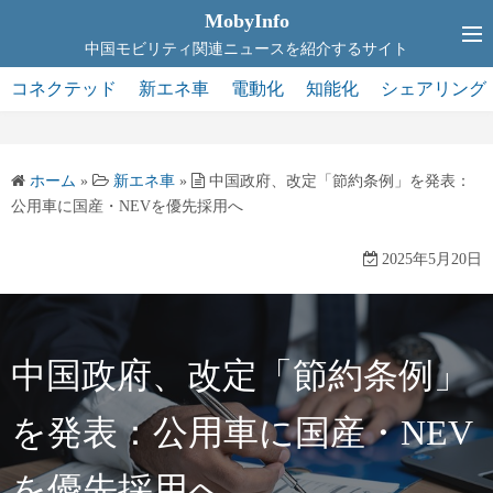
コ
MobyInfo
ン
中国モビリティ関連ニュースを紹介するサイト
テ
コネクテッド
新エネ車
電動化
知能化
シェアリング
ン
ツ
へ
ホーム
»
新エネ車
»
中国政府、改定「節約条例」を発表：
ス
公用車に国産・NEVを優先採用へ
キ
ッ
2025年5月20日
プ
中国政府、改定「節約条例」
を発表：公用車に国産・NEV
を優先採用へ