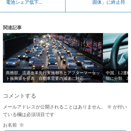
電池シェア低下...
固体」に終止符
関連記事
商務部、流通改革先行実施都市とアフターマーケッ
中国、L2運
ト振興策を発表 自動車需要の減速に対応
階に分類、2
コメントする
メールアドレスが公開されることはありません。
※
が付い
ている欄は必須項目です
お名前
※