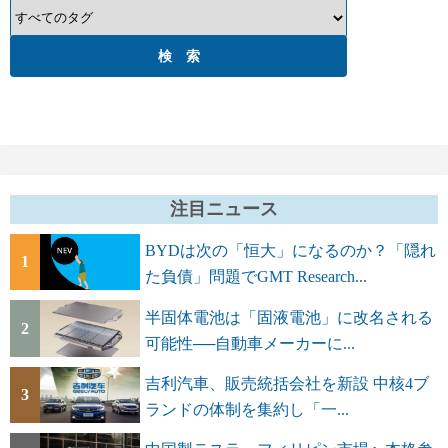
注目ニュース
BYDは次の「恒大」になるのか？「隠れ
1
た負債」問題でGMT Research...
半固体電池は「固液電池」に改名される
2
可能性──自動車メーカーに...
吉利汽車、販売統括会社を新設 中核4ブ
3
ランドの体制を集約し「一...