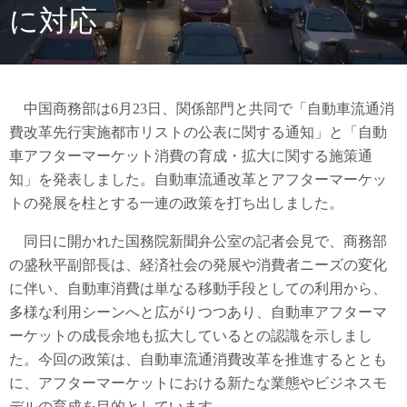
に対応
中国商務部は6月23日、関係部門と共同で「自動車流通消
費改革先行実施都市リストの公表に関する通知」と「自動
車アフターマーケット消費の育成・拡大に関する施策通
知」を発表しました。自動車流通改革とアフターマーケッ
トの発展を柱とする一連の政策を打ち出しました。
同日に開かれた国務院新聞弁公室の記者会見で、商務部
の盛秋平副部長は、経済社会の発展や消費者ニーズの変化
に伴い、自動車消費は単なる移動手段としての利用から、
多様な利用シーンへと広がりつつあり、自動車アフターマ
ーケットの成長余地も拡大しているとの認識を示しまし
た。今回の政策は、自動車流通消費改革を推進するととも
に、アフターマーケットにおける新たな業態やビジネスモ
デルの育成を目的としています。