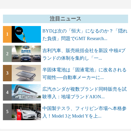
注目ニュース
BYDは次の「恒大」になるのか？「隠れ
1
た負債」問題でGMT Research...
吉利汽車、販売統括会社を新設 中核4ブ
2
ランドの体制を集約し「一...
半固体電池は「固液電池」に改名される
3
可能性──自動車メーカーに...
広汽ホンダが複数ブランド同時販売を試
4
験導入：地場ブランドAION...
中国製テスラ、フィリピン市場へ本格参
5
入！Model 3とModel Yを上...