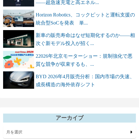
――超急速充電と高エネル...
Horizon Robotics、コックピットと運転支援の
統合型SoCを発表 単...
新車の販売寿命はなぜ短期化するのか――相
次ぐ新モデル投入が招く...
22026年北京モーターショー：規制強化で悪
質な競争が収束するも、...
BYD 2026年4月販売分析：国内市場の失速、
成長構造の海外依存シフト
アーカイブ
月を選択