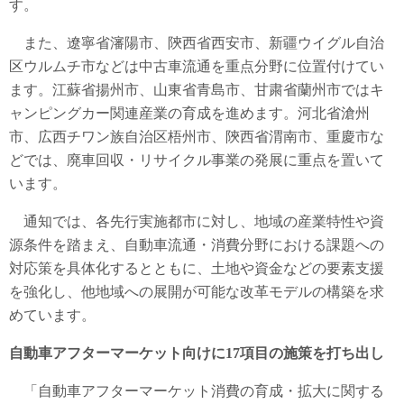
す。
また、遼寧省瀋陽市、陝西省西安市、新疆ウイグル自治
区ウルムチ市などは中古車流通を重点分野に位置付けてい
ます。江蘇省揚州市、山東省青島市、甘粛省蘭州市ではキ
ャンピングカー関連産業の育成を進めます。河北省滄州
市、広西チワン族自治区梧州市、陝西省渭南市、重慶市な
どでは、廃車回収・リサイクル事業の発展に重点を置いて
います。
通知では、各先行実施都市に対し、地域の産業特性や資
源条件を踏まえ、自動車流通・消費分野における課題への
対応策を具体化するとともに、土地や資金などの要素支援
を強化し、他地域への展開が可能な改革モデルの構築を求
めています。
自動車アフターマーケット向けに17項目の施策を打ち出し
「自動車アフターマーケット消費の育成・拡大に関する