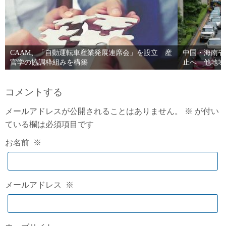
CAAM、「自動運転車産業発展連席会」を設立 産
中国・海南省
官学の協調枠組みを構築
止へ 他地域
コメントする
メールアドレスが公開されることはありません。
※
が付い
ている欄は必須項目です
お名前
※
メールアドレス
※