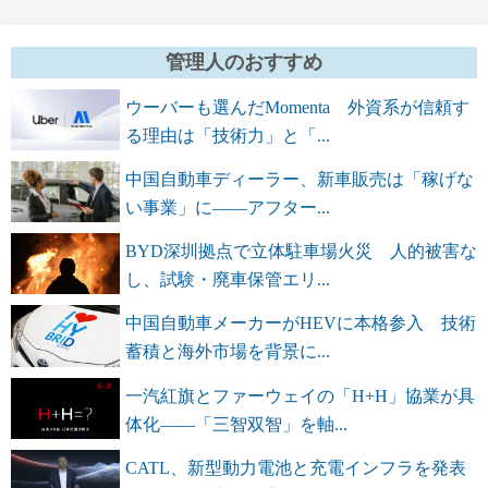
管理人のおすすめ
ウーバーも選んだMomenta 外資系が信頼す
る理由は「技術力」と「...
中国自動車ディーラー、新車販売は「稼げな
い事業」に――アフター...
BYD深圳拠点で立体駐車場火災 人的被害な
し、試験・廃車保管エリ...
中国自動車メーカーがHEVに本格参入 技術
蓄積と海外市場を背景に...
一汽紅旗とファーウェイの「H+H」協業が具
体化――「三智双智」を軸...
CATL、新型動力電池と充電インフラを発表