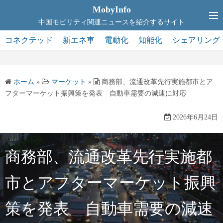
コ
MobyInfo
ン
中国モビリティ関連ニュースを紹介するサイト
テ
コネクテッド
新エネ車
電動化
知能化
シェアリング
ン
ツ
へ
ホーム
»
マーケット
»
商務部、流通改革先行実施都市とア
ス
フターマーケット振興策を発表 自動車需要の減速に対応
キ
ッ
2026年6月24日
プ
商務部、流通改革先行実施都
市とアフターマーケット振興
策を発表 自動車需要の減速