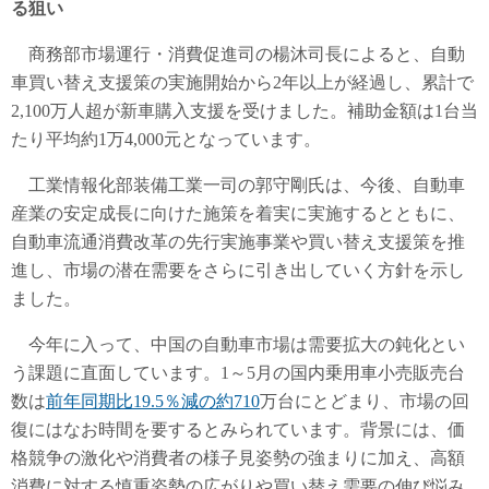
る狙い
商務部市場運行・消費促進司の楊沐司長によると、自動
車買い替え支援策の実施開始から2年以上が経過し、累計で
2,100万人超が新車購入支援を受けました。補助金額は1台当
たり平均約1万4,000元となっています。
工業情報化部装備工業一司の郭守剛氏は、今後、自動車
産業の安定成長に向けた施策を着実に実施するとともに、
自動車流通消費改革の先行実施事業や買い替え支援策を推
進し、市場の潜在需要をさらに引き出していく方針を示し
ました。
今年に入って、中国の自動車市場は需要拡大の鈍化とい
う課題に直面しています。1～5月の国内乗用車小売販売台
数は
前年同期比19.5％減の約710
万台にとどまり、市場の回
復にはなお時間を要するとみられています。背景には、価
格競争の激化や消費者の様子見姿勢の強まりに加え、高額
消費に対する慎重姿勢の広がりや買い替え需要の伸び悩み