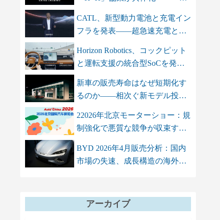
智双智」を軸...
CATL、新型動力電池と充電イン
フラを発表――超急速充電と高
エネル...
Horizon Robotics、コックピット
と運転支援の統合型SoCを発
表 単...
新車の販売寿命はなぜ短期化す
るのか――相次ぐ新モデル投入
が招く...
22026年北京モーターショー：規
制強化で悪質な競争が収束する
も、...
BYD 2026年4月販売分析：国内
市場の失速、成長構造の海外依
存シフト
アーカイブ