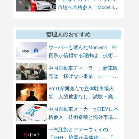
5
市場へ本格参入！Model 3と
Model Yを上...
管理人のおすすめ
ウーバーも選んだMomenta 外
資系が信頼する理由は「技術
力」と「...
中国自動車ディーラー、新車販
売は「稼げない事業」に――ア
フター...
BYD深圳拠点で立体駐車場火
災 人的被害なし、試験・廃車
保管エリ...
中国自動車メーカーがHEVに本
格参入 技術蓄積と海外市場を
背景に...
一汽紅旗とファーウェイの
「H+H」協業が具体化――「三