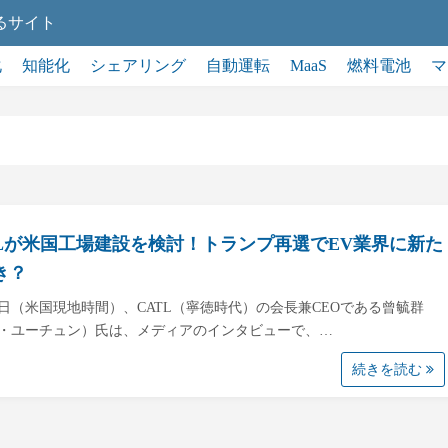
るサイト
化
知能化
シェアリング
自動運転
MaaS
燃料電池
マ
TLが米国工場建設を検討！トランプ再選でEV業界に新た
き？
12日（米国現地時間）、CATL（寧徳時代）の会長兼CEOである曾毓群
・ユーチュン）氏は、メディアのインタビューで、…
続きを読む