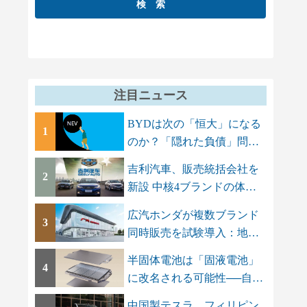
注目ニュース
BYDは次の「恒大」になる
1
のか？「隠れた負債」問題
でGMT Research...
吉利汽車、販売統括会社を
2
新設 中核4ブランドの体制
を集約し「一...
広汽ホンダが複数ブランド
3
同時販売を試験導入：地場
ブランドAION...
半固体電池は「固液電池」
4
に改名される可能性──自動
車メーカーに...
中国製テスラ、フィリピン