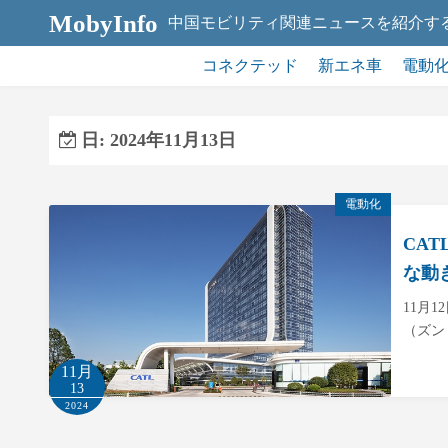
コ
MobyInfo
中国モビリティ関連ニュースを紹介す
ン
テ
コネクテッド
新エネ車
電動
ン
ツ
日:
2024年11月13日
へ
ス
キ
電動化
ッ
CA
プ
な動
11月
（ズン
11月
13
2024