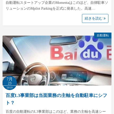
自動運転スタートアップ企業のMomentaはこのほど、自律駐車ソ
リューションのMpilot Parkingを正式に発表した。高速…
続きを読む
自動運転
7月
23
2019
百度L3事業部は当面業務の主軸を自動駐車にシフ
ト？
百度の自動運転のL3事業部はこのほど、業務の主軸を高速シー