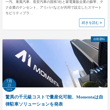
一汽、東風汽車、長安汽車の国有3社と家電量販企業の蘇寧、テ
ク企業のテンセント、アリババなどが共同で設立したスマート
モビリティプラ…
続きを読む
自動運転
7月
23
2019
驚異の千元級コストで量産化可能、Momentaは自
律駐車ソリューションを発表