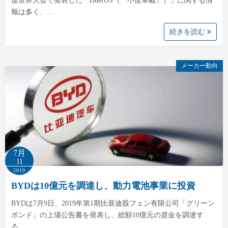
度世界大会で発表した「DuerOS（「小度車載」）」に関する情
報は多く、…
続きを読む
メーカー動向
7月
11
2019
BYDは10億元を調達し、動力電池事業に投資
BYDは7月9日、2019年第1期比亜迪股フェン有限公司「グリーン
ボンド」の上場公告書を発表し、総額10億元の資金を調達す
る。 …