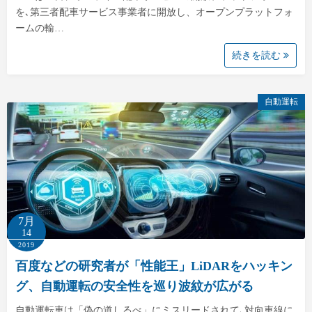
を､第三者配車サービス事業者に開放し、オープンプラットフォ
ームの輸…
続きを読む
自動運転
7月
14
2019
百度などの研究者が「性能王」LiDARをハッキン
グ、自動運転の安全性を巡り波紋が広がる
自動運転車は「偽の道しるべ」にミスリードされて､対向車線に