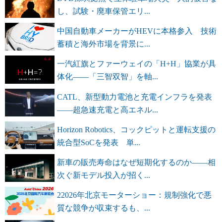
し、試験・廃車保管エリ...
中国自動車メーカーがHEVに本格参入 技術
蓄積と海外市場を背景に...
一汽紅旗とファーウェイの「H+H」協業が具
体化――「三智双智」を軸...
CATL、新型動力電池と充電インフラを発表
――超急速充電と高エネル...
Horizon Robotics、コックピットと運転支援の
統合型SoCを発表 単...
新車の販売寿命はなぜ短期化するのか――相
次ぐ新モデル投入が招く...
22026年北京モーターショー：規制強化で悪
質な競争が収束するも、...