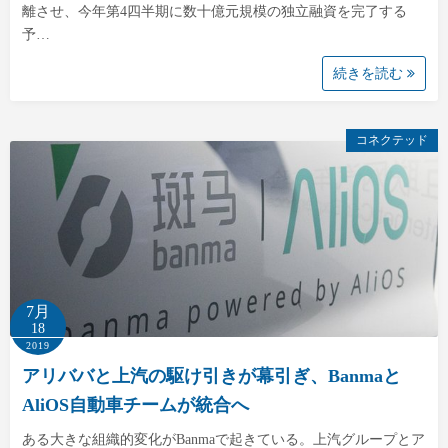
離させ、今年第4四半期に数十億元規模の独立融資を完了する
予…
続きを読む
コネクテッド
7月
18
2019
アリババと上汽の駆け引きが幕引ぎ、Banmaと
AliOS自動車チームが統合へ
ある大きな組織的変化がBanmaで起きている。上汽グループとア