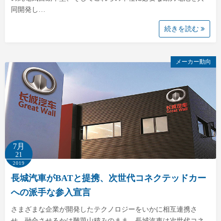
同開発し…
続きを読む
メーカー動向
7月
21
2019
長城汽車がBATと提携、次世代コネクテッドカー
への派手な参入宣言
さまざまな企業が開発したテクノロジーをいかに相互連携さ
せ、融合させるかは難題山積みのまま、長城汽車は次世代コネ