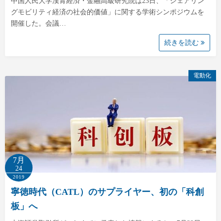
中国人民大学漢青経済・金融高級研究院は23日、「シェアリン
グモビリティ経済の社会的価値」に関する学術シンポジウムを
開催した。会議…
続きを読む
電動化
7月
24
2019
寧徳時代（CATL）のサプライヤー、初の「科創
板」へ