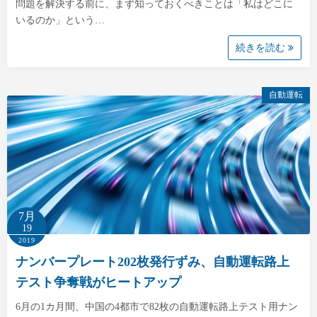
問題を解決する前に、まず知っておくべきことは「私はどこに
いるのか」という…
続きを読む
自動運転
7月
19
2019
ナンバープレート202枚発行ずみ、自動運転路上
テスト争奪戦がヒートアップ
6月の1カ月間、中国の4都市で82枚の自動運転路上テスト用ナン