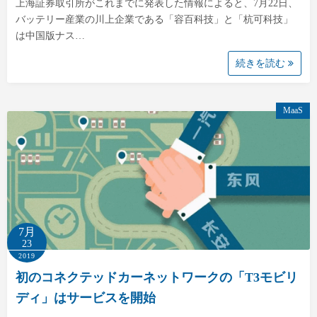
上海証券取引所がこれまでに発表した情報によると、7月22日、
バッテリー産業の川上企業である「容百科技」と「杭可科技」
は中国版ナス…
続きを読む
MaaS
7月
23
2019
初のコネクテッドカーネットワークの「T3モビリ
ディ」はサービスを開始