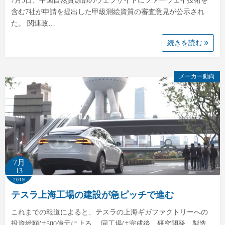
7月5日、中国自然資源部のウェブサイトにファーウェイ技術を
含む7社が申請を提出した甲級測絵資質の審査意見が公示され
た。 関連政…
続きを読む
メーカー動向
7月
13
2019
テスラ上海工場の建設が急ピッチで進む
これまでの報道によると、テスラの上海ギガファクトリーへの
投資総額は500億元に上る。 同工場は完成後、研究開発、製造、