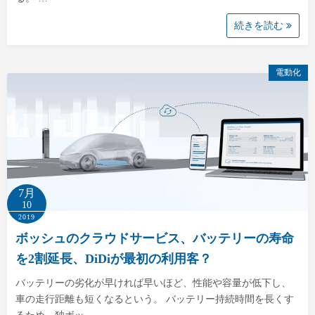
続きを読む
電動化
7月
10
2019
ボッシュのクラウドサービス、バッテリーの寿命
を2割延長、DiDiが最初の利用客？
バッテリーの劣化が早ければ早いほど、性能や容量が低下し、
車の走行距離も短くなるという。 バッテリー持続時間を長くす