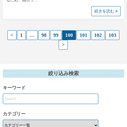
るため、独ボッ…
続きを読む
投
<
1
…
98
99
100
101
102
103
>
稿
の
ペ
絞り込み検索
ー
キーワード
ジ
送
り
カテゴリー