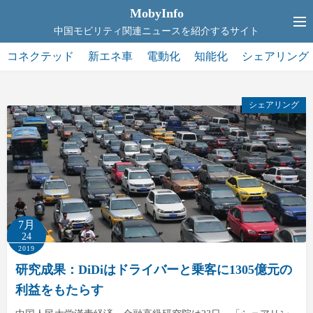
コ
MobyInfo
ン
中国モビリティ関連ニュースを紹介するサイト
テ
コネクテッド
新エネ車
電動化
知能化
シェアリング
ン
ツ
へ
シェアリング
ス
キ
ッ
プ
7月
24
2019
研究成果：DiDiはドライバーと乗客に1305億元の
利益をもたらす