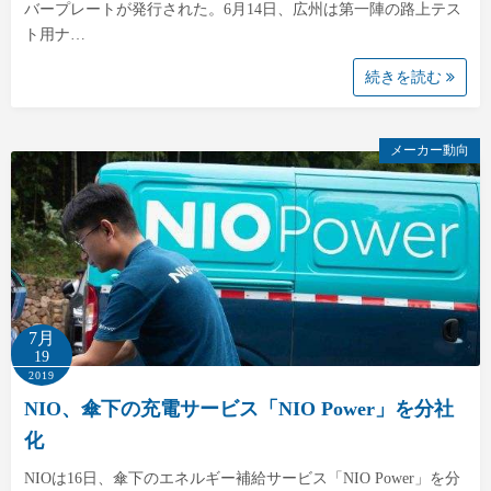
バープレートが発行された。6月14日、広州は第一陣の路上テス
ト用ナ…
続きを読む
メーカー動向
7月
19
2019
NIO、傘下の充電サービス「NIO Power」を分社
化
NIOは16日、傘下のエネルギー補給サービス「NIO Power」を分