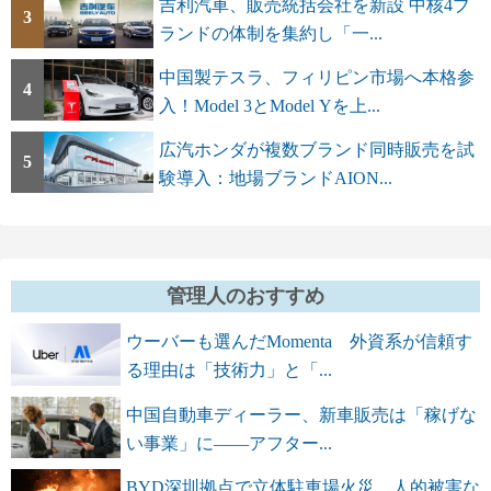
吉利汽車、販売統括会社を新設 中核4ブ
3
ランドの体制を集約し「一...
中国製テスラ、フィリピン市場へ本格参
4
入！Model 3とModel Yを上...
広汽ホンダが複数ブランド同時販売を試
5
験導入：地場ブランドAION...
管理人のおすすめ
ウーバーも選んだMomenta 外資系が信頼す
る理由は「技術力」と「...
中国自動車ディーラー、新車販売は「稼げな
い事業」に――アフター...
BYD深圳拠点で立体駐車場火災 人的被害な