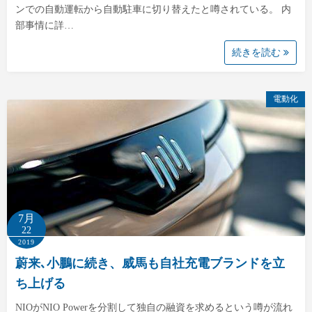
ンでの自動運転から自動駐車に切り替えたと噂されている。 内
部事情に詳…
続きを読む
電動化
7月
22
2019
蔚来､小鵬に続き、威馬も自社充電ブランドを立
ち上げる
NIOがNIO Powerを分割して独自の融資を求めるという噂が流れ