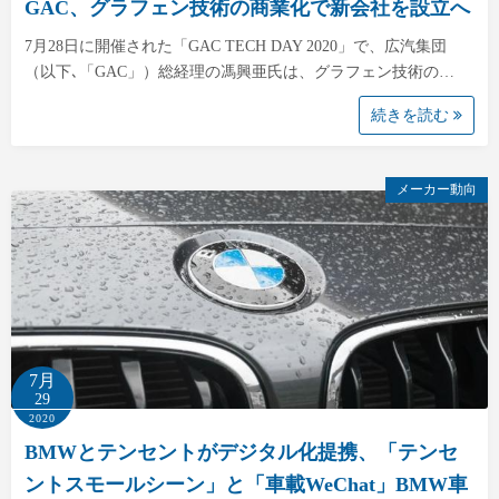
GAC、グラフェン技術の商業化で新会社を設立へ
7月28日に開催された「GAC TECH DAY 2020」で、広汽集団
（以下､「GAC」）総経理の馮興亜氏は、グラフェン技術の…
続きを読む
メーカー動向
7月
29
2020
BMWとテンセントがデジタル化提携、「テンセ
ントスモールシーン」と「車載WeChat」BMW車