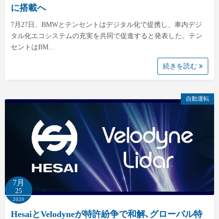
に搭載へ
7月27日、BMWとテンセントはデジタル化で提携し、車内デジ
タル化エコシステムの充実を共同で促進すると発表した。テン
セントはBM…
続きを読む
自動運転
7月
25
2020
HesaiとVelodyneが特許紛争で和解､グローバル特