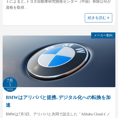
トによると､トヨタ自動車研究開発センター（中国）有限公司が
資格を取得…
続きを読む
メーカー動向
7月
5
2020
BMWはアリババと提携､デジタル化への転換を加
速
BMWは7月3日、アリババと共同で設立した「Alibaba Cloudイノ