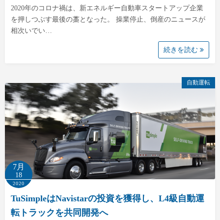
2020年のコロナ禍は、新エネルギー自動車スタートアップ企業
を押しつぶす最後の藁となった。 操業停止、倒産のニュースが
相次いでい…
続きを読む
自動運転
7月
18
2020
TuSimpleはNavistarの投資を獲得し、L4級自動運
転トラックを共同開発へ