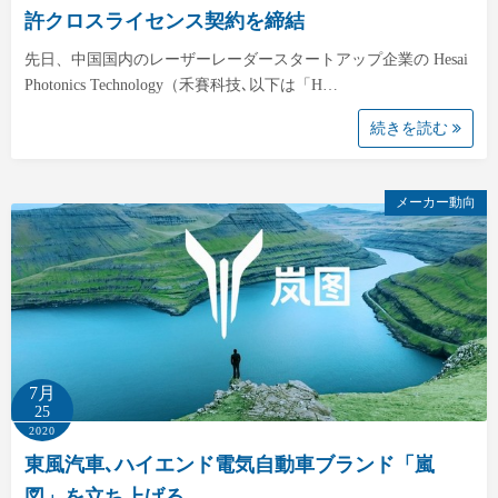
許クロスライセンス契約を締結
先日、中国国内のレーザーレーダースタートアップ企業の Hesai
Photonics Technology（禾賽科技､以下は「H…
続きを読む
メーカー動向
7月
25
2020
東風汽車､ハイエンド電気自動車ブランド「嵐
図」を立ち上げる