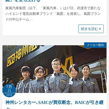
東風汽車集団（以下、「東風汽車」）は17日、武漢市で新たな
ハイエンド電気自動車ブランド「嵐図」を発表し、嵐図ブラン
ドの中心チーム…
続きを読む
メーカー動向
7月
25
2020
神州レンタカー､SAICが買収断念、BAICが引き継