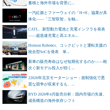
蓄積と海外市場を背景に...
一汽紅旗とファーウェイの「H+H」協業が具
体化――「三智双智」を軸...
CATL、新型動力電池と充電インフラを発表
――超急速充電と高エネル...
Horizon Robotics、コックピットと運転支援の
統合型SoCを発表 単...
新車の販売寿命はなぜ短期化するのか――相
次ぐ新モデル投入が招く...
22026年北京モーターショー：規制強化で悪
質な競争が収束するも、...
BYD 2026年4月販売分析：国内市場の失速、
成長構造の海外依存シフト