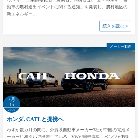
動車の農村進出イベントに関する通知」を発表し、農村地区の
新エネルギー…
続きを読む
メーカー動向
7月
15
2020
ホンダ､CATLと提携へ
わずか数カ月の間に、外資系自動車メーカー3社が中国の電池メ
ーカーに相次いで出資している。VWが国軒高科、ベンツがF能