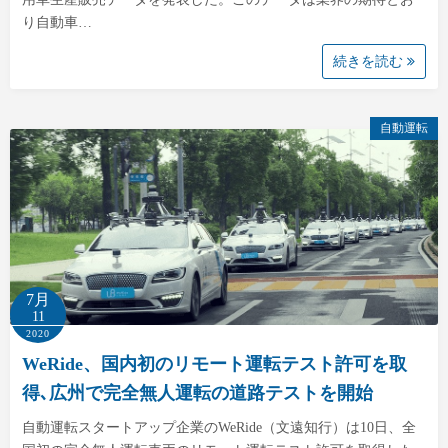
り自動車…
続きを読む
自動運転
7月
11
2020
WeRide、国内初のリモート運転テスト許可を取
得､広州で完全無人運転の道路テストを開始
自動運転スタートアップ企業のWeRide（文遠知行）は10日、全