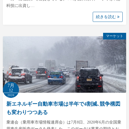
科技に出資し…
続きを読む
マーケット
7月
12
2020
新エネルギー自動車市場は半年で4割減､競争構図
も変わりつつある
乗連会（乗用車市場情報連席会）は7月8日、2020年6月の全国乗
用車生産販売データを発表した。このデータは業界の期待とお