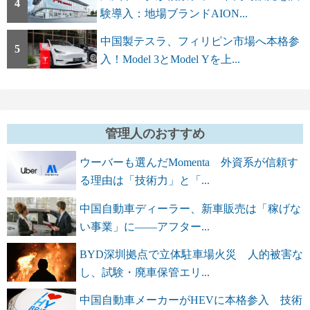
4
験導入：地場ブランドAION...
中国製テスラ、フィリピン市場へ本格参
5
入！Model 3とModel Yを上...
管理人のおすすめ
ウーバーも選んだMomenta 外資系が信頼す
る理由は「技術力」と「...
中国自動車ディーラー、新車販売は「稼げな
い事業」に――アフター...
BYD深圳拠点で立体駐車場火災 人的被害な
し、試験・廃車保管エリ...
中国自動車メーカーがHEVに本格参入 技術