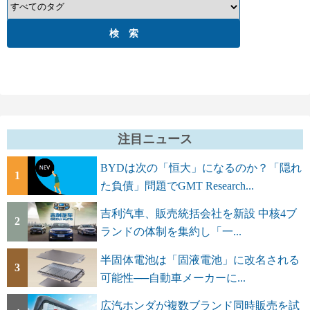
注目ニュース
BYDは次の「恒大」になるのか？「隠れ
1
た負債」問題でGMT Research...
吉利汽車、販売統括会社を新設 中核4ブ
2
ランドの体制を集約し「一...
半固体電池は「固液電池」に改名される
3
可能性──自動車メーカーに...
広汽ホンダが複数ブランド同時販売を試