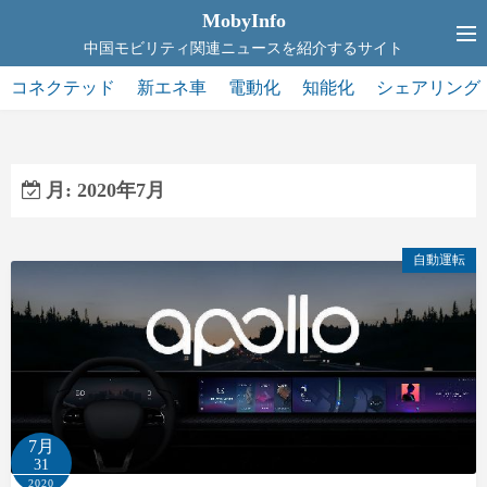
コ
MobyInfo
ン
中国モビリティ関連ニュースを紹介するサイト
テ
コネクテッド
新エネ車
電動化
知能化
シェアリング
ン
ツ
へ
ス
月:
2020年7月
キ
ッ
自動運転
プ
7月
31
2020