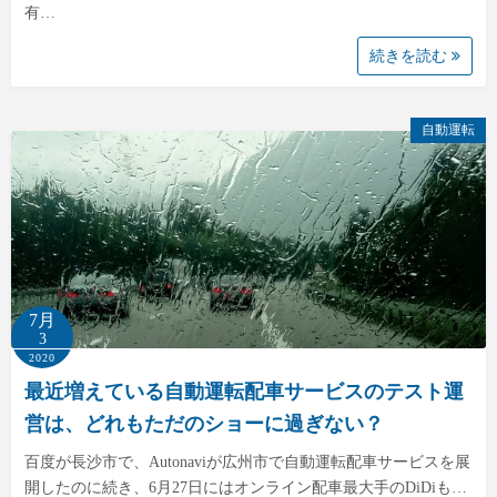
有…
続きを読む
自動運転
7月
3
2020
最近増えている自動運転配車サービスのテスト運
営は、どれもただのショーに過ぎない？
百度が長沙市で、Autonaviが広州市で自動運転配車サービスを展
開したのに続き、6月27日にはオンライン配車最大手のDiDiも…