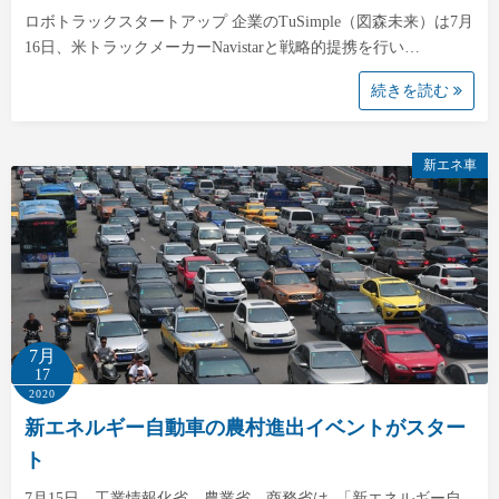
ロボトラックスタートアップ 企業のTuSimple（図森未来）は7月
16日、米トラックメーカーNavistarと戦略的提携を行い…
続きを読む
新エネ車
7月
17
2020
新エネルギー自動車の農村進出イベントがスター
ト
7月15日、工業情報化省、農業省、商務省は､「新エネルギー自