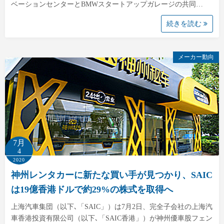
ベーションセンターとBMWスタートアップガレージの共同…
続きを読む
メーカー動向
7月
4
2020
神州レンタカーに新たな買い手が見つかり、SAIC
は19億香港ドルで約29%の株式を取得へ
上海汽車集団（以下､「SAIC」）は7月2日、完全子会社の上海汽
車香港投資有限公司（以下､「SAIC香港」）が神州優車股フェン