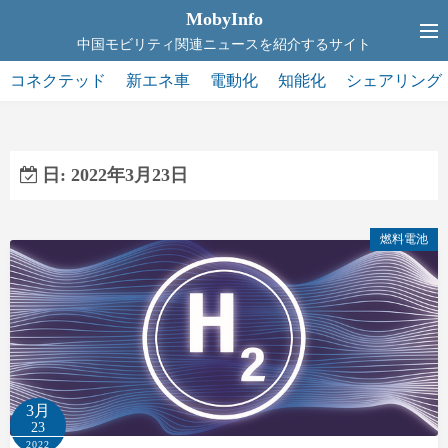
コ
MobyInfo
ン
中国モビリティ関連ニュースを紹介するサイト
テ
コネクテッド
新エネ車
電動化
知能化
シェアリング
ン
ツ
へ
ス
日:
2022年3月23日
キ
ッ
燃料電池
プ
3月
23
2022