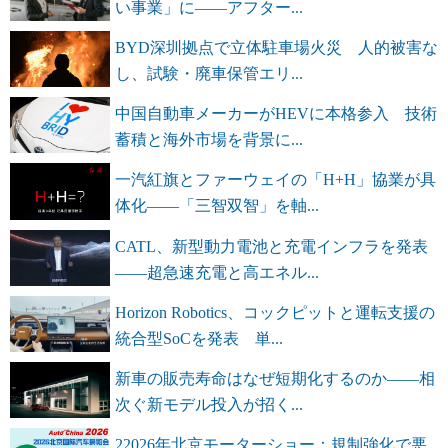
い事業」に――アフター...
BYD深圳拠点で立体駐車場火災 人的被害な
し、試験・廃車保管エリ...
中国自動車メーカーがHEVに本格参入 技術
蓄積と海外市場を背景に...
一汽紅旗とファーウェイの「H+H」協業が具
体化――「三智双智」を軸...
CATL、新型動力電池と充電インフラを発表
――超急速充電と高エネル...
Horizon Robotics、コックピットと運転支援の
統合型SoCを発表 単...
新車の販売寿命はなぜ短期化するのか――相
次ぐ新モデル投入が招く...
22026年北京モーターショー：規制強化で悪