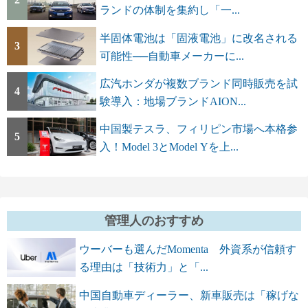
ランドの体制を集約し「一...
半固体電池は「固液電池」に改名される
3
可能性──自動車メーカーに...
広汽ホンダが複数ブランド同時販売を試
4
験導入：地場ブランドAION...
中国製テスラ、フィリピン市場へ本格参
5
入！Model 3とModel Yを上...
管理人のおすすめ
ウーバーも選んだMomenta 外資系が信頼す
る理由は「技術力」と「...
中国自動車ディーラー、新車販売は「稼げな