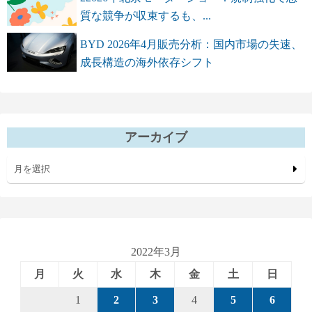
質な競争が収束するも、...
BYD 2026年4月販売分析：国内市場の失速、
成長構造の海外依存シフト
アーカイブ
月を選択
2022年3月
月
火
水
木
金
土
日
1
2
3
4
5
6