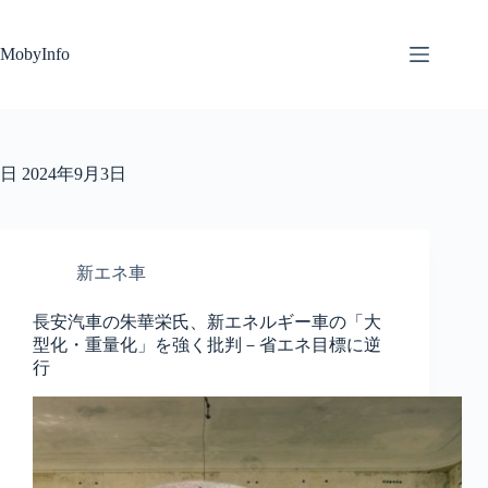
コ
ン
MobyInfo
テ
ン
ツ
へ
ス
キ
日
2024年9月3日
ッ
プ
新エネ車
長安汽車の朱華栄氏、新エネルギー車の「大
型化・重量化」を強く批判－省エネ目標に逆
行