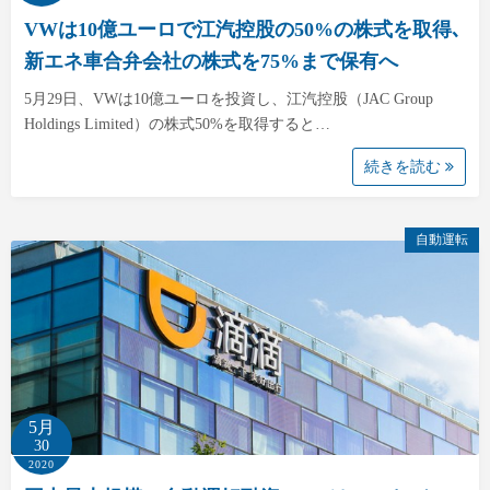
VWは10億ユーロで江汽控股の50%の株式を取得､
新エネ車合弁会社の株式を75%まで保有へ
5月29日、VWは10億ユーロを投資し、江汽控股（JAC Group
Holdings Limited）の株式50%を取得すると…
続きを読む
自動運転
5月
30
2020