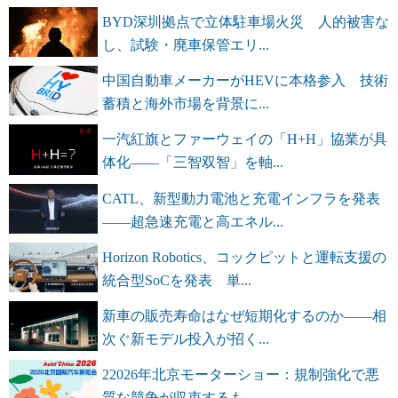
BYD深圳拠点で立体駐車場火災 人的被害な
し、試験・廃車保管エリ...
中国自動車メーカーがHEVに本格参入 技術
蓄積と海外市場を背景に...
一汽紅旗とファーウェイの「H+H」協業が具
体化――「三智双智」を軸...
CATL、新型動力電池と充電インフラを発表
――超急速充電と高エネル...
Horizon Robotics、コックピットと運転支援の
統合型SoCを発表 単...
新車の販売寿命はなぜ短期化するのか――相
次ぐ新モデル投入が招く...
22026年北京モーターショー：規制強化で悪
質な競争が収束するも、...