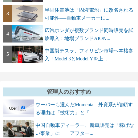
半固体電池は「固液電池」に改名される
3
可能性──自動車メーカーに...
広汽ホンダが複数ブランド同時販売を試
4
験導入：地場ブランドAION...
中国製テスラ、フィリピン市場へ本格参
5
入！Model 3とModel Yを上...
管理人のおすすめ
ウーバーも選んだMomenta 外資系が信頼す
る理由は「技術力」と「...
中国自動車ディーラー、新車販売は「稼げな
い事業」に――アフター...