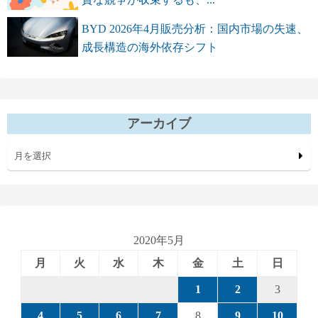
BYD 2026年4月販売分析：国内市場の失速、
成長構造の海外依存シフト
アーカイブ
月を選択
2020年5月
月
火
水
木
金
土
日
1
2
3
4
5
6
7
8
9
10