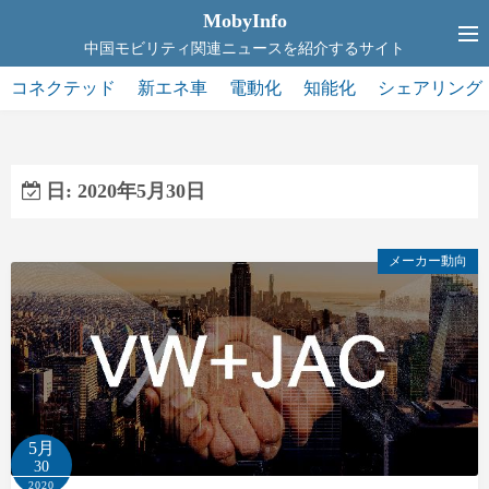
コ
MobyInfo
ン
中国モビリティ関連ニュースを紹介するサイト
テ
コネクテッド
新エネ車
電動化
知能化
シェアリング
ン
ツ
へ
ス
日:
2020年5月30日
キ
ッ
メーカー動向
プ
5月
30
2020