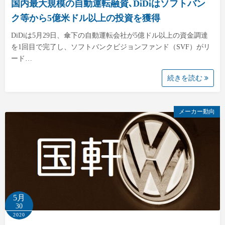
国内最大規模の自動運転融資､DiDiはソフトバン
ク等から5億米ドル以上の投資を獲得
DiDiは5月29日、傘下の自動運転会社が5億ドル以上の資金調達
を1回目で完了し、ソフトバンクビジョンファンド（SVF）がリ
ード…
続きを読む
メーカー動向
5月
30
2020